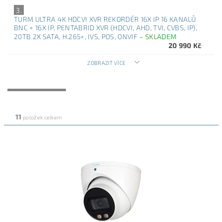
3.
TURM ULTRA 4K HDCVI XVR REKORDÉR 16X IP 16 KANALŮ
BNC + 16X IP, PENTABRID XVR (HDCVI, AHD, TVI, CVBS, IP),
20TB 2X SATA, H.265+, IVS, POS, ONVIF
–
SKLADEM
20 990 Kč
ZOBRAZIT VÍCE
NEJLEVNĚJŠÍ
NEJDRAŽŠÍ
NEJPRODÁVANĚJŠÍ
ABECEDNĚ
11
položek celkem