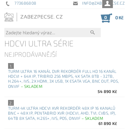
773686808
INFO@ZABEZPECSE.CZ
0
0 Kč
HDCVI ULTRA SÉRIE
NEJPRODÁVANĚJŠÍ
1.
TURM ULTRA 16 KANÁL DVR REKORDÉR FULL HD 16 KANÁL
HDCVI + 64X IP, TRIBRID 256 MBPS, 4X SATA 8TB - 32TB,
H.264+, IVS, 2X HDMI, 3X USB, 1X ESATA VGA, BNC OUT, POS,
ONVIF
–
SKLADEM
54 890 Kč
2.
TURM 4K ULTRA HDCVI XVR REKORDÉR 48X IP 16 KANALŮ
BNC + 48X IP, PENTABRID XVR (HDCVI, AHD, TVI, CVBS, IP),
64TB 8X SATA, H.265+, IVS, POS, ONVIF
–
SKLADEM
61 890 Kč