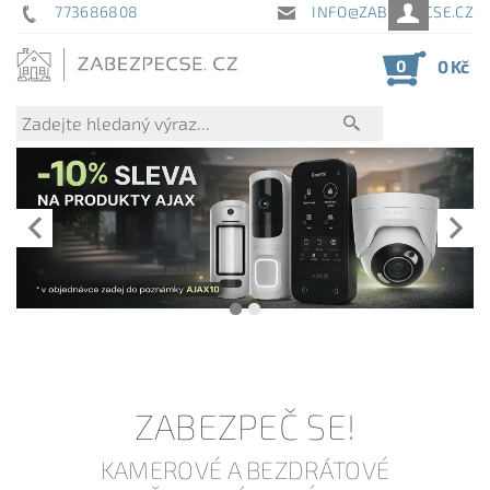
773686808
INFO@ZABEZPECSE.CZ
0
0 Kč
ZABEZPEČ SE!
KAMEROVÉ A BEZDRÁTOVÉ