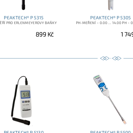
PEAKTECH® P 5315
PEAKTECH® P 5305
ĚŘÍ PRO ERLENMEYEROVY BAŇKY
PH-MEŘENÍ ~ 0.00 ... 14.00 PH ~ 0 
899 Kč
1 74
PEAKTECH® P 5130
PEAKTECH® P 5500