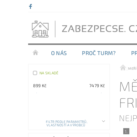
O NÁS
PROČ TURM?
P
MEŘÍ
NA SKLADĚ
MĚ
899
Kč
7479
Kč
FR
POLOŽEK K ZOBRAZENÍ:
5
NEJ
FILTR PODLE PARAMETRŮ,
VLASTNOSTÍ A VÝROBCŮ
1.