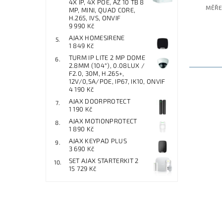
4X IP, 4X POE, AŽ 10 TB 8
MĚŘEN
MP, MINI, QUAD CORE,
H.265, IVS, ONVIF
9 990 Kč
AJAX HOMESIRENE
1 849 Kč
TURM IP LITE 2 MP DOME
2.8MM (104°), 0.08LUX /
F2.0, 30M, H.265+,
12V/0,5A/POE, IP67, IK10, ONVIF
4 190 Kč
AJAX DOORPROTECT
1 190 Kč
AJAX MOTIONPROTECT
1 890 Kč
AJAX KEYPAD PLUS
3 690 Kč
SET AJAX STARTERKIT 2
15 729 Kč