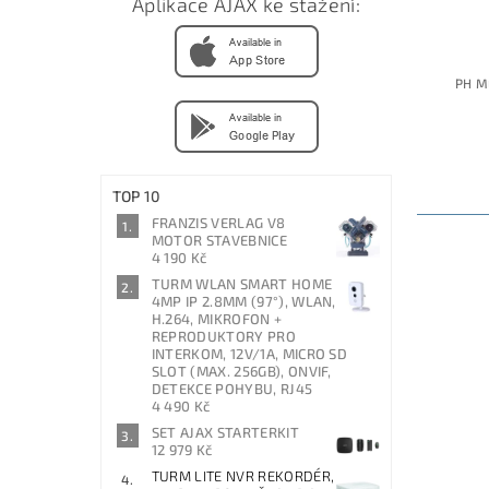
Aplikace AJAX ke stažení:
PH M
TOP 10
FRANZIS VERLAG V8
MOTOR STAVEBNICE
4 190 Kč
TURM WLAN SMART HOME
4MP IP 2.8MM (97°), WLAN,
H.264, MIKROFON +
REPRODUKTORY PRO
INTERKOM, 12V/1A, MICRO SD
SLOT (MAX. 256GB), ONVIF,
DETEKCE POHYBU, RJ45
4 490 Kč
SET AJAX STARTERKIT
12 979 Kč
TURM LITE NVR REKORDÉR,