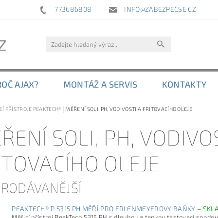
773686808
INFO@ZABEZPECSE.CZ
ROČ AJAX?
MONTÁŽ A SERVIS
KONTAKTY
CÍ PŘÍSTROJE PEAKTECH®
MĚŘENÍ SOLI, PH, VODIVOSTI A FRITOVACÍHO OLEJE
ŘENÍ SOLI, PH, VODIVO
ITOVACÍHO OLEJE
PRODÁVANĚJŠÍ
PEAKTECH® P 5315 PH MĚŘÍ PRO ERLENMEYEROVY BAŇKY
–
SKL
Měřicí přístroj PeakTech 5315 PH s dlouhou a tenkou testovací sondou 