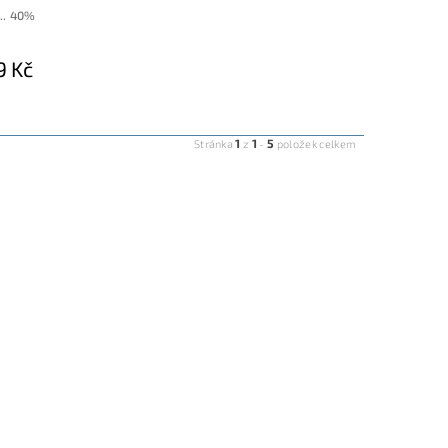
.. 40%
9 Kč
1
1
5
Stránka
z
-
položek celkem