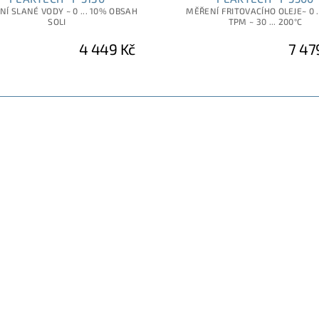
Í SLANÉ VODY ~ 0 ... 10% OBSAH
MĚŘENÍ FRITOVACÍHO OLEJE~ 0 .
SOLI
TPM ~ 30 ... 200°C
4 449 Kč
7 47