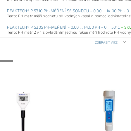
PEAKTECH® P 5310 PH-MĚŘENÍ SE SONDOU ~ 0.00 ... 14.00 PH ~ 0 .
Tento PH metr měří hodnotu pH vodných kapalin pomocí odnímatelnéh
PEAKTECH® P 5305 PH-MEŘENÍ ~ 0.00 ... 14.00 PH ~ 0 ... 50°C
–
SK
Tento PH metr 2 v 1 s ovládáním jednou rukou měří hodnotu PH vodnýc
ZOBRAZIT VÍCE
NĚJŠÍ
NEJDRAŽŠÍ
NEJPRODÁVANĚJŠÍ
ABECEDNĚ