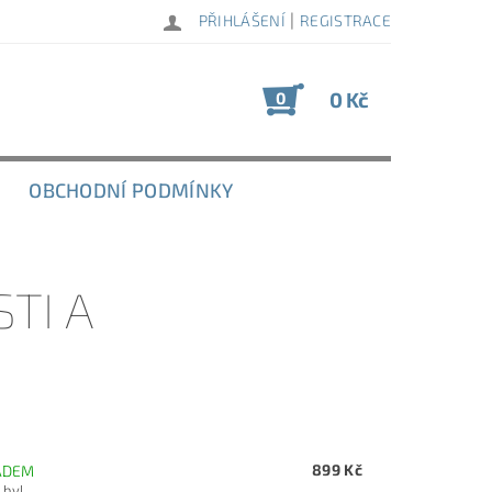
|
PŘIHLÁŠENÍ
REGISTRACE
0 Kč
0
OBCHODNÍ PODMÍNKY
STI A
899 Kč
ADEM
byl...