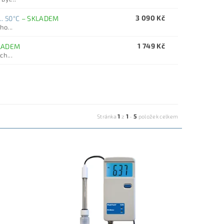
3 090 Kč
.. 50°C
–
SKLADEM
o...
1 749 Kč
LADEM
h...
1
1
5
Stránka
z
-
položek celkem