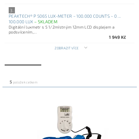
3.
PEAKTECH® P 5065 LUX-METER ~ 100.000 COUNTS ~ 0 ...
100.000 LUX
–
SKLADEM
Digitální luxmetr s 5 1/2místným 12mm LCD displejem a
podsvícením,...
1 949 Kč
ZOBRAZIT VÍCE
NEJLEVNĚJŠÍ
NEJDRAŽŠÍ
NEJPRODÁVANĚJŠÍ
ABECEDNĚ
5
položek celkem