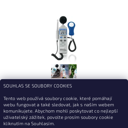
PEAKTECH® P 5035
SOUHLAS SE SOUBORY COOKIES
MULTIFUNKČNÍ ZAŘÍZENÍ PRO MĚŘENÍ VLIVŮ PROSTŘEDÍ ~
TEPLOTA, VLHKOST, LUXY, HLADINA ZVUKU
Tento web používá soubory cookie, které pomáhají
webu fungovat a také sledovat, jak s naším webem
3 449 Kč
komunikujete. Abychom mohli poskytovat co nejlepší
uživatelský zážitek, povolte prosím soubory cookie
kliknutím na Souhlasím.