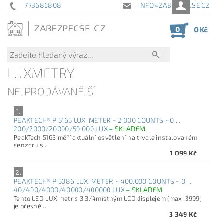
773686808
INFO@ZABEZPECSE.CZ
0
0 Kč
LUXMETRY
NEJPRODÁVANĚJŠÍ
1.
PEAKTECH® P 5165 LUX-METER ~ 2.000 COUNTS ~ 0 ...
200/2000/20000/50.000 LUX
–
SKLADEM
PeakTech 5165 měří aktuální osvětlení na trvale instalovaném
senzoru s...
1 099 Kč
2.
PEAKTECH® P 5086 LUX-METER ~ 400.000 COUNTS ~ 0 ...
40/400/4000/40000/400000 LUX
–
SKLADEM
Tento LED LUX metr s 3 3/4místným LCD displejem (max. 3999)
je přesné...
3 349 Kč