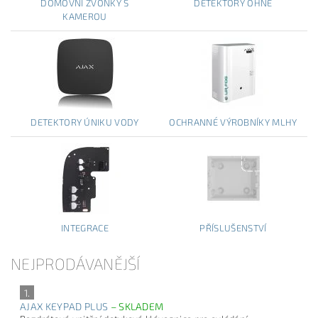
DOMOVNÍ ZVONKY S
DETEKTORY OHNĚ
KAMEROU
DETEKTORY ÚNIKU VODY
OCHRANNÉ VÝROBNÍKY MLHY
INTEGRACE
PŘÍSLUŠENSTVÍ
NEJPRODÁVANĚJŠÍ
1.
AJAX KEYPAD PLUS
–
SKLADEM