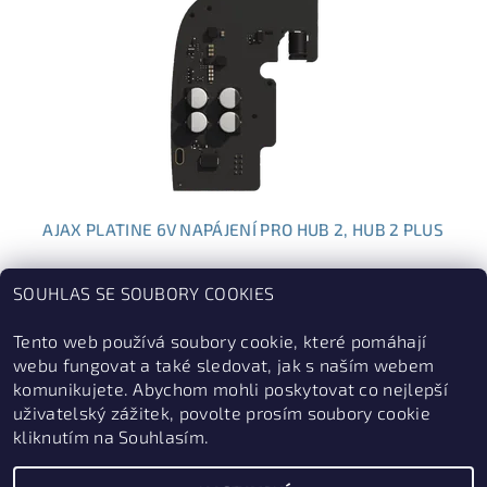
AJAX PLATINE 6V NAPÁJENÍ PRO HUB 2, HUB 2 PLUS
1 189 Kč
SOUHLAS SE SOUBORY COOKIES
Tento web používá soubory cookie, které pomáhají
DALŠÍ PRODUKTY
webu fungovat a také sledovat, jak s naším webem
komunikujete. Abychom mohli poskytovat co nejlepší
...
1
2
3
6
uživatelský zážitek, povolte prosím soubory cookie
kliknutím na Souhlasím.