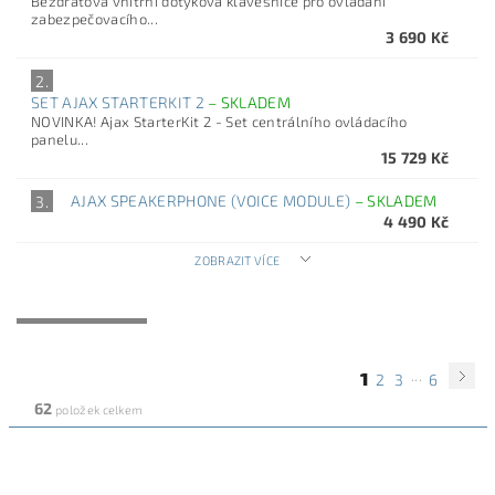
Bezdrátová vnitřní dotyková klávesnice pro ovládání
zabezpečovacího...
3 690 Kč
2.
SET AJAX STARTERKIT 2
–
SKLADEM
NOVINKA! Ajax StarterKit 2 - Set centrálního ovládacího
panelu...
15 729 Kč
AJAX SPEAKERPHONE (VOICE MODULE)
–
SKLADEM
3.
4 490 Kč
ZOBRAZIT VÍCE
NEJLEVNĚJŠÍ
NEJDRAŽŠÍ
NEJPRODÁVANĚJŠÍ
ABECEDNĚ
...
1
2
3
6
62
položek celkem