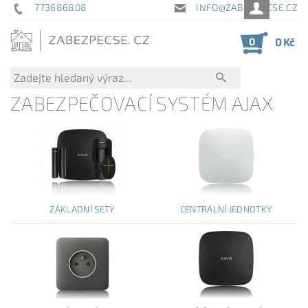
773686808
INFO@ZABEZPECSE.CZ
0
0 Kč
ZABEZPEČOVACÍ SYSTÉM AJAX
ZÁKLADNÍ SETY
CENTRÁLNÍ JEDNOTKY