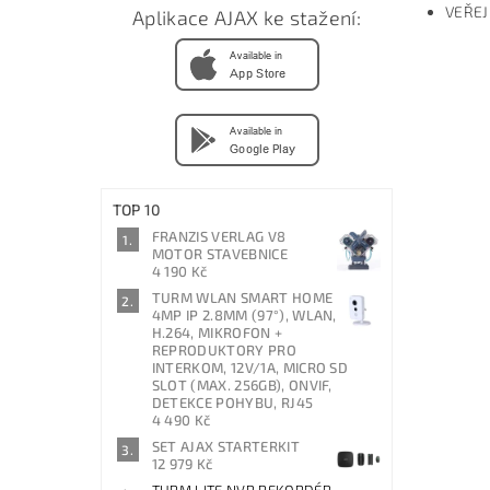
VEŘEJ
Aplikace AJAX ke stažení:
TOP 10
FRANZIS VERLAG V8
MOTOR STAVEBNICE
4 190 Kč
TURM WLAN SMART HOME
4MP IP 2.8MM (97°), WLAN,
H.264, MIKROFON +
REPRODUKTORY PRO
INTERKOM, 12V/1A, MICRO SD
SLOT (MAX. 256GB), ONVIF,
DETEKCE POHYBU, RJ45
4 490 Kč
SET AJAX STARTERKIT
12 979 Kč