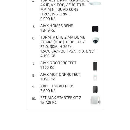
TURM LITE NVR REKORDÉR,
4X IP, 4X POE, AŽ 10 TB 8
MP, MINI, QUAD CORE,
H.265, IVS, ONVIF
9 990 Kč
AJAX HOMESIRENE
1 849 Kč
TURM IP LITE 2 MP DOME
2.8MM (104°), 0.08LUX /
F2.0, 30M, H.265+,
12V/0,5A/POE, IP67, IK10, ONVIF
4 190 Kč
AJAX DOORPROTECT
1 190 Kč
AJAX MOTIONPROTECT
1 890 Kč
AJAX KEYPAD PLUS
3 690 Kč
SET AJAX STARTERKIT 2
15 729 Kč