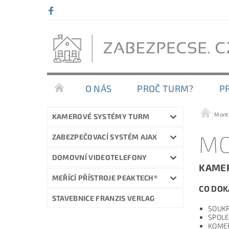
O NÁS
PROČ TURM?
P
Montá
KAMEROVÉ SYSTÉMY TURM
MO
ZABEZPEČOVACÍ SYSTÉM AJAX
DOMOVNÍ VIDEOTELEFONY
KAMER
MEŘÍCÍ PŘÍSTROJE PEAKTECH®
CO DOK
STAVEBNICE FRANZIS VERLAG
SOUK
SPOL
KOMER