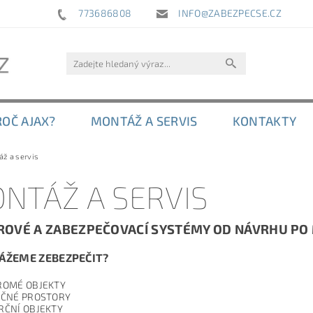
773686808
INFO@ZABEZPECSE.CZ
ROČ AJAX?
MONTÁŽ A SERVIS
KONTAKTY
ž a servis
NTÁŽ A SERVIS
OVÉ A ZABEZPEČOVACÍ SYSTÉMY OD NÁVRHU PO 
ÁŽEME ZEBEZPEČIT?
ROMÉ OBJEKTY
EČNÉ PROSTORY
ČNÍ OBJEKTY