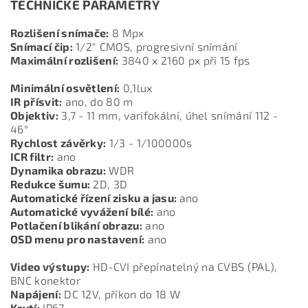
TECHNICKÉ PARAMETRY
Rozlišení snímače:
8 Mpx
Snímací čip:
1/2" CMOS, progresivní snímání
Maximální rozlišení:
3840 x 2160 px při 15 fps
Minimální osvětlení:
0,1lux
IR přísvit:
ano, do 80 m
Objektiv:
3,7 - 11 mm, varifokální, úhel snímání 112 -
46°
Rychlost závěrky:
1/3 - 1/100000s
ICR filtr:
ano
Dynamika obrazu:
WDR
Redukce šumu:
2D, 3D
Automatické řízení zisku a jasu:
ano
Automatické vyvážení bílé:
ano
Potlačení blikání obrazu:
ano
OSD menu pro nastavení:
ano
Video výstupy:
HD-CVI přepínatelný na CVBS (PAL),
BNC konektor
Napájení:
DC 12V, příkon do 18 W
Krytí:
IP67