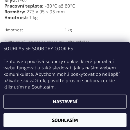
Pracovní teplota:
-30°C až 60°C
Rozměry:
273 x 95 x 95 mm
Hmotnost:
1 kg
Hmotnost
1 kg
Buďte první, kdo napíše příspěvek k této položce.
SOUHLAS SE SOUBORY COOKIES
Přidat komentář
Tento web používá soubory cookie, které pomáhají
webu fungovat a také sledovat, jak s naším webem
komunikujete. Abychom mohli poskytovat co nejlepší
uživatelský zážitek, povolte prosím soubory cookie
kliknutím na Souhlasím.
NASTAVENÍ
2026 © ZabezpečSe.cz, všechna práva vyhrazena
Vytvořil Shoptet
SOUHLASÍM