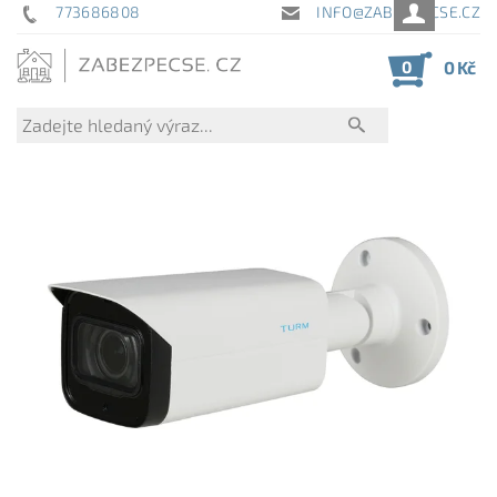
773686808
INFO@ZABEZPECSE.CZ
0
0 Kč