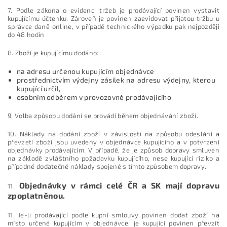
7. Podle zákona o evidenci tržeb je prodávající povinen vystavit
kupujícímu účtenku. Zároveň je povinen zaevidovat přijatou tržbu u
správce daně online, v případě technického výpadku pak nejpozději
do 48 hodin
8. Zboží je kupujícímu dodáno:
na adresu určenou kupujícím objednávce
prostřednictvím výdejny zásilek na adresu výdejny, kterou
kupující určil,
osobním odběrem v provozovně prodávajícího
9.
Volba způsobu dodání se provádí během objednávání zboží.
10. Náklady na dodání zboží v závislosti na způsobu odeslání a
převzetí zboží jsou uvedeny v objednávce kupujícího a v potvrzení
objednávky prodávajícím. V případě, že je způsob dopravy smluven
na základě zvláštního požadavku kupujícího, nese kupující riziko a
případné dodatečné náklady spojené s tímto způsobem dopravy.
Objednávky v rámci celé ČR a SK mají dopravu
11.
zpoplatněnou.
11. Je-li prodávající podle kupní smlouvy povinen dodat zboží na
místo určené kupujícím v objednávce, je kupující povinen převzít