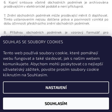
6. Kupní smlouva včetně obchodních podmínek je archivována
prodávajícím v elektronické podobě a není přístupná.
7. Znění obchodních podmínek může prodávající měnit či doplňovat.
Tímto ustanovením nejsou dotčena práva a povinnosti vzniklá po
dobu účinnosti předchozího znění obchodních podmínek.
8. Přílohou obchodních podmínek je vzorový formulář pro
odstoupení od smlouvy.
SOUHLAS SE SOUBORY COOKIES
Tento web používá soubory cookie, které pomáhají
Tyto obchodní podmínky nabývají účinnosti dnem 1.11.2020
webu fungovat a také sledovat, jak s naším webem
komunikujete. Abychom mohli poskytovat co nejlepší
uživatelský zážitek, povolte prosím soubory cookie
kliknutím na Souhlasím.
NASTAVENÍ
2026 © ZabezpečSe.cz, všechna práva vyhrazena
Vytvořil Shoptet
SOUHLASÍM