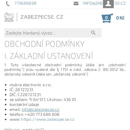
773686808
INFO@ZABEZPECSE.CZ
0
0 Kč
OBCHODNÍ PODMÍNKY
I. ZÁKLADNÍ USTANOVENÍ
1. Tyto všeobecné obchodní podmínky (dále jen „obchodní
podmínky“) jsou vydané dle § 1751 a násl. zákona č. 89/2012 Sb.,
občanský zákoník (dále jen „občanský zákoník“)
mukra electronic s.r.o.
IČ: 28727231
DIČ: CZ28727231
se sídlem: Tržní 517, Litvínov, 436 01
kontaktní údaje:
email:
info@zabezpecse.cz
telefon: +420 773 686 808
www:
https://www.zabezpecse.cz
(dále jen „prodávající“)