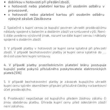
dobírkou v hotovosti při předání zboží,
v hotovosti nebo platební kartou při osobním odběru v
provozovně,
v hotovosti nebo platební kartou při osobním odběru
výdejně zásilek Zásilkovna
2. Společně s kupní cenou je kupující povinen uhradit prodávajícímu
náklady spojené s balením a dodáním zboží ve smluvené výši. Není-
li dále uvedeno výslovně jinak, rozumí se dále kupní cenou i náklady
spojené s dodáním zboží.
3. V případě platby v hotovosti je kupní cena splatná při převzetí
zboží. V případě bezhotovostní platby je kupní cena splatná do ….
dnů od uzavření kupní smlouvy.
4. V případě platby prostřednictvím platební brány postupuje
kupující podle pokynů příslušného poskytovatele elektronických
plateb.[S16]
5. V případě bezhotovostní platby je závazek kupujícího uhradit
kupní cenu splněn okamžikem připsání příslušné částky na bankovní
účet prodávajícího.
6. Prodávající nepožaduje od kupujícího předem žádnou zálohu či
jinou obdobnou platbu. Úhrada kupní ceny před odesláním zboží
není zálohou.