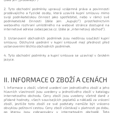
2. Tyto obchodní podmínky upravují vzájemná práva a povinnosti
prodávajícího a fyzické osoby, která uzavírá kupní smlouvu mimo
svoji podnikatelskou činnost jako spotřebitel, nebo v rámci své
podnikatelské činnosti (dále jen: „kupující“) prostřednictvím
webového rozhraní umístěného na webové stránce dostupné na
internetové adrese zabezpecse.cz. (dále je „internetový obchod“).
3. Ustanovení obchodních podmínek jsou nedílnou součástí kupní
smlouvy. Odchylná ujednání v kupní smlouvě mají přednost před
ustanoveními těchto obchodních podmínek.
4. Tyto obchodní podmínky a kupní smlouva se uzavírají v českém
jazyce.
II.
INFORMACE O ZBOŽÍ A CENÁCH
1. Informace o zboží, včetně uvedení cen jednotlivého zboží a jeho
hlavních vlastností jsou uvedeny u jednotlivého zboží v katalogu
internetového obchodu. Ceny zboží jsou uvedeny včetně daně z
přidané hodnoty, všech souvisejících poplatků a nákladů za vrácení
zboží, jestliže toto zboží ze své podstaty nemůže být vráceno
obvyklou poštovní cestou. Ceny zboží zůstávají v platnosti po dobu,
po kterou jsou zobrazovány v internetovém obchodě. Toto