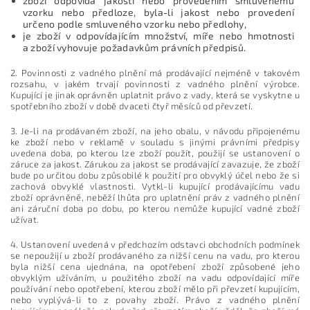
zboží odpovídá jakostí nebo provedením smluvenému
vzorku nebo předloze, byla-li jakost nebo provedení
určeno podle smluveného vzorku nebo předlohy,
je zboží v odpovídajícím množství, míře nebo hmotnosti
a
zboží vyhovuje požadavkům právních předpisů.
2. Povinnosti z vadného plnění má prodávající nejméně v takovém
rozsahu, v jakém trvají povinnosti z vadného plnění výrobce.
Kupující je jinak oprávněn uplatnit právo z vady, která se vyskytne u
spotřebního zboží v době dvaceti čtyř měsíců od převzetí.
3. Je-li na prodávaném zboží, na jeho obalu, v návodu připojenému
ke zboží nebo v reklamě v souladu s jinými právními předpisy
uvedena doba, po kterou lze zboží použít, použijí se ustanovení o
záruce za jakost. Zárukou za jakost se prodávající zavazuje, že zboží
bude po určitou dobu způsobilé k použití pro obvyklý účel nebo že si
zachová obvyklé vlastnosti. Vytkl-li kupující prodávajícímu vadu
zboží oprávněně, neběží lhůta pro uplatnění práv z vadného plnění
ani záruční doba po dobu, po kterou nemůže kupující vadné zboží
užívat.
4. Ustanovení uvedená v předchozím odstavci obchodních podmínek
se nepoužijí u zboží prodávaného za nižší cenu na vadu, pro kterou
byla nižší cena ujednána, na opotřebení zboží způsobené jeho
obvyklým užíváním, u použitého zboží na vadu odpovídající míře
používání nebo opotřebení, kterou zboží mělo při převzetí kupujícím,
nebo vyplývá-li to z povahy zboží. Právo z vadného plnění