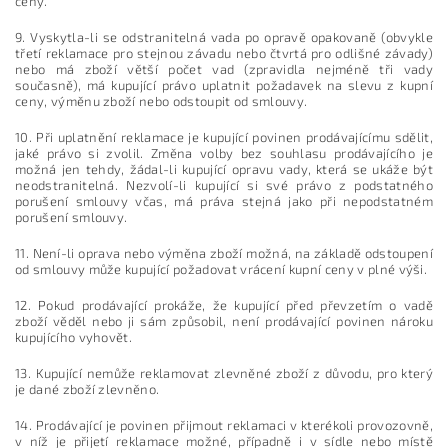
ceny.
9. Vyskytla-li se odstranitelná vada po opravě opakovaně (obvykle
třetí reklamace pro stejnou závadu nebo čtvrtá pro odlišné závady)
nebo má zboží větší počet vad (zpravidla nejméně tři vady
současně), má kupující právo uplatnit požadavek na slevu z kupní
ceny, výměnu zboží nebo odstoupit od smlouvy.
10. Při uplatnění reklamace je kupující povinen prodávajícímu sdělit,
jaké právo si zvolil. Změna volby bez souhlasu prodávajícího je
možná jen tehdy, žádal-li kupující opravu vady, která se ukáže být
neodstranitelná. Nezvolí-li kupující si své právo z podstatného
porušení smlouvy včas, má práva stejná jako při nepodstatném
porušení smlouvy.
11. Není-li oprava nebo výměna zboží možná, na základě odstoupení
od smlouvy může kupující požadovat vrácení kupní ceny v plné výši.
12. Pokud prodávající prokáže, že kupující před převzetím o vadě
zboží věděl nebo ji sám způsobil, není prodávající povinen nároku
kupujícího vyhovět.
13. Kupující nemůže reklamovat zlevněné zboží z důvodu, pro který
je dané zboží zlevněno.
14. Prodávající je povinen přijmout reklamaci v kterékoli provozovně,
v níž je přijetí reklamace možné, případně i v sídle nebo místě