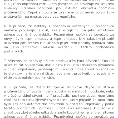
kupující při objednání zadal. Toto potvrzení se považuje za uzavření
smlouvy. Přílohou potvrzení jsou aktuální obchodní podmínky
prodávajícího. Kupní smlouva je uzavřena potvrzením objednávky
prodávajícím na emailovou adresu kupujícího.
6. V případě, že některý z požadavků uvedených v objednávce
nemůže prodávající splnit, zašle kupujícímu na jeho emailovou
adresu pozměněnou nabídku. Pozměněná nabídka se považuje za
nový návrh kupní smlouvy a kupní smlouva je v takovém případě
uzavřena potvrzením kupujícího o přijetí této nabídky prodávajícímu
na jeho emailovou adresu uvedenu v těchto obchodních
podmínkách.
7. Všechny objednávky přijaté prodávajícím jsou závazné. Kupující
může zrušit objednávku, dokud není kupujícímu doručeno oznámení
o přijetí objednávky prodávajícím. Kupující může zrušit objednávku
telefonicky na telefonní číslo nebo email prodávajícího uvedený v
těchto obchodních podmínkách.
8. V případě, že došlo ke zjevné technické chybě na straně
prodávajícího při uvedení ceny zboží v internetovém obchodě, nebo
v průběhu objednávání, není prodávající povinen dodat kupujícímu
zboží za tuto zcela zjevně chybnou cenu ani v případě, že kupujícímu
bylo zasláno automatické potvrzení o obdržení objednávky podle
těchto obchodních podmínek. Prodávající informuje kupujícího o
chybě bez zbytečného odkladu a zašle kupujícímu na jeho emailovou
adresu pozměněnou nabídku. Pozměněná nabídka se považuje za