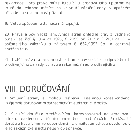
reklamace. Toto právo může kupující u prodávajícího uplatnit ve
lhůtě do jednoho měsíce po uplynutí záruční doby, v opačném
případě ho soud nemusí přiznat.
19. Volbu způsobu reklamace má kupující.
20. Práva a povinnosti smluvních stran ohledně práv z vadného
plnění se řídí § 1914 až 1925, § 2099 až 2117 a § 2161 až 2174
občanského zákoníku a zákonem č. 634/1992 Sb., o ochraně
spotřebitele.
21. Další práva a povinnosti stran související s odpovědností
prodávajícího za vady upravuje reklamační řád prodávajícího.
VIII.
DORUČOVÁNÍ
1. Smluvní strany si mohou veškerou písemnou korespondenci
vzájemně doručovat prostřednictvím elektronické pošty.
2. Kupující doručuje prodávajícímu korespondenci na emailovou
adresu uvedenou v těchto obchodních podmínkách. Prodávající
doručuje kupujícímu korespondenci na emailovou adresu uvedenou v
jeho zákaznickém účtu nebo v objednávce.