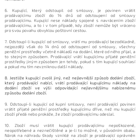
6. Kupující, který odstoupil od smlouvy, je povinen vrátit
prodávajícímu zboží do 14 dnů od odstoupení od smlouvy
prodávajícímu. Kupující nese náklady spojené s navrácením zboží
prodávajícímu, a to i v tom případě, kdy zboží nemůže být vráceno
pro svou povahu obvyklou poštovní cestou.
7. Odstoupí-li kupující od smlouvy, vrátí mu prodávající bezodkladně,
nejpozději však do 14 dnů od odstoupení od smlouvy, všechny
peněžní prostředky včetně nákladů na dodání, které od něho přijal, a
to stejným způsobem. Prodávající vrátí kupujícímu přijaté peněžní
prostředky jiným způsobem jen tehdy, pokud s tím kupující souhlasí
a pokud mu tím nevzniknou další náklady.
8. Jestliže kupující zvolil jiný, než nejlevnější způsob dodání zboží,
který prodávající nabízí, vrátí prodávající kupujícímu náklady na
dodání zboží ve výši odpovídající nejlevnějšímu nabízenému
způsobu dodání zboží.
9. Odstoupí-li kupující od kupní smlouvy, není prodávající povinen
vrátit přijaté peněžní prostředky kupujícímu dříve, než mu kupující
zboží předá nebo prokáže, že zboží prodávajícímu odeslal.
10. Zboží musí vrátit kupující prodávajícímu nepoškozené,
neopotřebené a neznečištěné a je-li to možné, v původním obalu.
Nárok na náhradu škody vzniklé na zboží je prodávající oprávněn