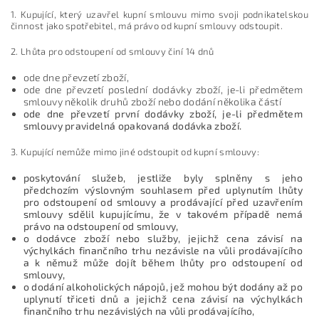
1. Kupující, který uzavřel kupní smlouvu mimo svoji podnikatelskou
činnost jako spotřebitel, má právo od kupní smlouvy odstoupit.
2. Lhůta pro odstoupení od smlouvy činí 14 dnů
ode dne převzetí zboží,
ode dne převzetí poslední dodávky zboží, je-li předmětem
smlouvy několik druhů zboží nebo dodání několika částí
ode dne převzetí první dodávky zboží, je-li předmětem
smlouvy pravidelná opakovaná dodávka zboží.
3. Kupující nemůže mimo jiné odstoupit od kupní smlouvy:
poskytování služeb, jestliže byly splněny s jeho
předchozím výslovným souhlasem před uplynutím lhůty
pro odstoupení od smlouvy a prodávající před uzavřením
smlouvy sdělil kupujícímu, že v takovém případě nemá
právo na odstoupení od smlouvy,
o dodávce zboží nebo služby, jejichž cena závisí na
výchylkách finančního trhu nezávisle na vůli prodávajícího
a k němuž může dojít během lhůty pro odstoupení od
smlouvy,
o dodání alkoholických nápojů, jež mohou být dodány až po
uplynutí třiceti dnů a jejichž cena závisí na výchylkách
finančního trhu nezávislých na vůli prodávajícího,