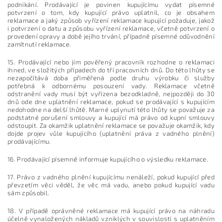
podnikání. Prodávající je povinen kupujícímu vydat písemné
potvrzení o tom, kdy kupující právo uplatnil, co je obsahem
reklamace a jaký způsob vyřízení reklamace kupující požaduje, jakož
i potvrzení o datu a způsobu vyřízení reklamace, včetně potvrzení o
provedení opravy a době jejího trvání, případně písemné odůvodnění
zamítnutí reklamace.
15. Prodávající nebo jím pověřený pracovník rozhodne o reklamaci
ihned, ve složitých případech do tří pracovních dnů. Do této lhůty se
nezapočítává doba přiměřená podle druhu výrobku či služby
potřebná k odbornému posouzení vady. Reklamace včetně
odstranění vady musí být vyřízena bezodkladně, nejpozději do 30
dnů ode dne uplatnění reklamace, pokud se prodávající s kupujícím
nedohodne na delší lhůtě. Marné uplynutí této lhůty se považuje za
podstatné porušení smlouvy a kupující má právo od kupní smlouvy
odstoupit. Za okamžik uplatnění reklamace se považuje okamžik, kdy
dojde projev vůle kupujícího (uplatnění práva z vadného plnění)
prodávajícímu.
16. Prodávající písemně informuje kupujícího o výsledku reklamace.
17. Právo z vadného plnění kupujícímu nenáleží, pokud kupující před
převzetím věci věděl, že věc má vadu, anebo pokud kupující vadu
sám způsobil.
18. V případě oprávněné reklamace má kupující právo na náhradu
účelně vynaložených nákladů vzniklých v souvislosti s uplatněním