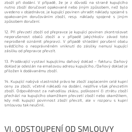
zboží při dodání. V případě, že je z důvodů na straně kupujícího
nutno zboží doručovat opakovaně nebo jiným způsobem, než bylo
uvedeno v objednávce, je kupující povinen uhradit náklady spojené s
opakovaným doručováním zboží, resp. náklady spojené s jiným
způsobem doručení.
12. Při převzetí zboží od přepravce je kupující povinen zkontrolovat
neporušenost obalů zboží a v případě jakýchkoliv závad toto
neprodleně oznámit přepravci. V případě shledání porušení obalu
svědčícího o neoprávněném vniknutí do zásilky nemusí kupující
zásilku od přepravce převzít.
13. Prodávající vystaví kupujícímu daňový doklad – fakturu. Daňový
doklad je odeslán na emailovou adresu kupujícího./Daňový doklad je
přiložen k dodávanému zboží.
14. Kupující nabývá vlastnické právo ke zboží zaplacením celé kupní
ceny za zboží, včetně nákladů na dodání, nejdříve však převzetím
zboží. Odpovědnost za nahodilou zkázu, poškození či ztrátu zboží
přechází na kupujícího okamžikem převzetí zboží nebo okamžikem,
kdy měl kupující povinnost zboží převzít, ale v rozporu s kupní
smlouvou tak neučinil.
VI.
ODSTOUPENÍ OD SMLOUVY