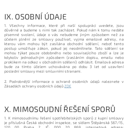
IX.
OSOBNÍ ÚDAJE
1. Všechny informace, které při naší spolupráci uvedete, jsou
důvěrné a budeme s nimi tak zacházet. Pokud nám k tomu nedáte
písemné svolení, údaje o vás nebudeme jiným způsobem než za
účelem plnění ze smlouvy používat, vyjma emailové adresy, na
kterou vám mohou být zasílána obchodní sdělení, neboť tento
postup umožňuje zákon, pokud jej neodmítnete. Tato sdělení se
mohou týkat pouze obdobného nebo souvisejícího zboží a lze je
kdykoliv jednoduchým způsobem (zasláním dopisu, emailu nebo
proklikem na odkaz v obchodním sdělení) odhlásit. Emailová adresa
bude za tímto účelem uchovávána po dobu 3 let od uzavření
poslední smlouvy mezi smluvními stranami.
2. Podrobnější informace o ochraně osobních údajů naleznete v
Zásadách ochrany osobních údajů
ZDE
X.
MIMOSOUDNÍ ŘEŠENÍ SPORŮ
1. K mimosoudnímu řešení spotřebitelských sporů z kupní smlouvy
je příslušná Česká obchodní inspekce, se sídlem Štěpánská 567/15,
120 00 Praha 2, IČ: 000 20 869, internetová adresa: