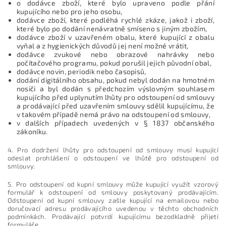
o dodávce zboží, které bylo upraveno podle přání
kupujícího nebo pro jeho osobu,
dodávce zboží, které podléhá rychlé zkáze, jakož i zboží,
které bylo po dodání nenávratně smíseno s jiným zbožím,
dodávce zboží v uzavřeném obalu, které kupující z obalu
vyňal a z hygienických důvodů jej není možné vrátit,
dodávce zvukové nebo obrazové nahrávky nebo
počítačového programu, pokud porušil jejich původní obal,
dodávce novin, periodik nebo časopisů,
dodání digitálního obsahu, pokud nebyl dodán na hmotném
nosiči a byl dodán s předchozím výslovným souhlasem
kupujícího před uplynutím lhůty pro odstoupení od smlouvy
a prodávající před uzavřením smlouvy sdělil kupujícímu, že
v takovém případě nemá právo na odstoupení od smlouvy,
v dalších případech uvedených v § 1837 občanského
zákoníku.
4. Pro dodržení lhůty pro odstoupení od smlouvy musí kupující
odeslat prohlášení o odstoupení ve lhůtě pro odstoupení od
smlouvy.
5. Pro odstoupení od kupní smlouvy může kupující využít vzorový
formulář k odstoupení od smlouvy poskytovaný prodávajícím.
Odstoupení od kupní smlouvy zašle kupující na emailovou nebo
doručovací adresu prodávajícího uvedenou v těchto obchodních
podmínkách. Prodávající potvrdí kupujícímu bezodkladně přijetí
formuláře.