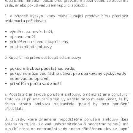
kupujícímu nenáleží, pokud před převzetím zboží věděl, že zboží má
vadu, anebo pokud vadu sám kupující způsobil.
5. V případě výskytu vady může kupující prodávajícímu předložit
reklamaci a požadovat:
výměnu za nové zboží,
opravu zboží,
přiměřenou slevu z kupní ceny,
odstoupit od smlouvy.
6. Kupující má právo odstoupit od smlouvy:
pokud má zboží podstatnou vadu,
pokud nemůže věc řádně užívat pro opakovaný výskyt vady
nebo vad po opravě,
při větším počtu vad zboží.
7. Podstatné je takové porušení smlouvy, o němž strana porušující
smlouvu již při uzavření smlouvy věděla nebo musela vědět, že by
druhá strana smlouvu neuzavřela, pokud by toto porušení
předvídala.
8. U vady, která znamená nepodstatné porušení smlouvy (bez
ohledu na to, jde-li o vadu odstranitelnou či neodstranitelnou), má
kupující nárok na odstranění vady anebo přiměřenou slevu z kupní