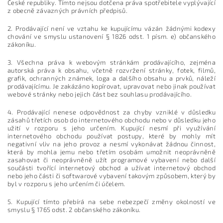
České republiky. Tímto nejsou dotčena práva spotřebitele vyplývající
z obecně závazných právních předpisů.
2. Prodávající není ve vztahu ke kupujícímu vázán žádnými kodexy
chování ve smyslu ustanovení § 1826 odst. 1 písm. e) občanského
zákoníku.
3. Všechna práva k webovým stránkám prodávajícího, zejména
autorská práva k obsahu, včetně rozvržení stránky, fotek, filmů,
grafik, ochranných známek, loga a dalšího obsahu a prvků, náleží
prodávajícímu. Je zakázáno kopírovat, upravovat nebo jinak používat
webové stránky nebo jejich část bez souhlasu prodávajícího.
4. Prodávající nenese odpovědnost za chyby vzniklé v důsledku
zásahů třetích osob do internetového obchodu nebo v důsledku jeho
užití v rozporu s jeho určením. Kupující nesmí při využívání
internetového obchodu používat postupy, které by mohly mít
negativní vliv na jeho provoz a nesmí vykonávat žádnou činnost,
která by mohla jemu nebo třetím osobám umožnit neoprávněně
zasahovat či neoprávněně užít programové vybavení nebo další
součásti tvořící internetový obchod a užívat internetový obchod
nebo jeho části či softwarové vybavení takovým způsobem, který by
byl v rozporu s jeho určením či účelem.
5. Kupující tímto přebírá na sebe nebezpečí změny okolností ve
smyslu § 1765 odst. 2 občanského zákoníku.