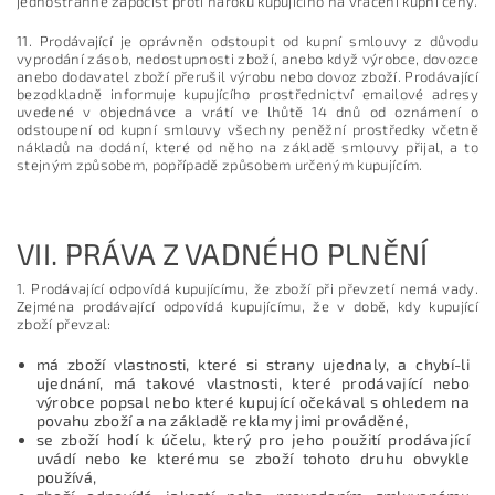
jednostranně započíst proti nároku kupujícího na vrácení kupní ceny.
11. Prodávající je oprávněn odstoupit od kupní smlouvy z důvodu
vyprodání zásob, nedostupnosti zboží, anebo když výrobce, dovozce
anebo dodavatel zboží přerušil výrobu nebo dovoz zboží. Prodávající
bezodkladně informuje kupujícího prostřednictví emailové adresy
uvedené v objednávce a vrátí ve lhůtě 14 dnů od oznámení o
odstoupení od kupní smlouvy všechny peněžní prostředky včetně
nákladů na dodání, které od něho na základě smlouvy přijal, a to
stejným způsobem, popřípadě způsobem určeným kupujícím.
VII.
PRÁVA Z VADNÉHO PLNĚNÍ
1. Prodávající odpovídá kupujícímu, že zboží při převzetí nemá vady.
Zejména prodávající odpovídá kupujícímu, že v době, kdy kupující
zboží převzal:
má zboží vlastnosti, které si strany ujednaly, a chybí-li
ujednání, má takové vlastnosti, které prodávající nebo
výrobce popsal nebo které kupující očekával s ohledem na
povahu zboží a na základě reklamy jimi prováděné,
se zboží hodí k účelu, který pro jeho použití prodávající
uvádí nebo ke kterému se zboží tohoto druhu obvykle
používá,