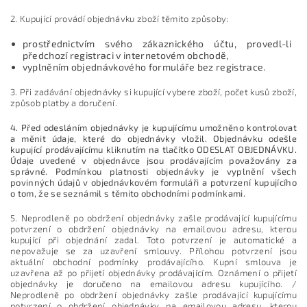
2. Kupující provádí objednávku zboží těmito způsoby:
prostřednictvím svého zákaznického účtu, provedl-li
předchozí registraci v internetovém obchodě,
vyplněním objednávkového formuláře bez registrace.
3. Při zadávání objednávky si kupující vybere zboží, počet kusů zboží,
způsob platby a doručení.
4. Před odesláním objednávky je kupujícímu umožněno kontrolovat
a měnit údaje, které do objednávky vložil. Objednávku odešle
kupující prodávajícímu kliknutím na tlačítko ODESLAT OBJEDNÁVKU.
Údaje uvedené v objednávce jsou prodávajícím považovány za
správné. Podmínkou platnosti objednávky je vyplnění všech
povinných údajů v objednávkovém formuláři a potvrzení kupujícího
o tom, že se seznámil s těmito obchodními podmínkami.
5. Neprodleně po obdržení objednávky zašle prodávající kupujícímu
potvrzení o obdržení objednávky na emailovou adresu, kterou
kupující při objednání zadal. Toto potvrzení je automatické a
nepovažuje se za uzavření smlouvy. Přílohou potvrzení jsou
aktuální obchodní podmínky prodávajícího. Kupní smlouva je
uzavřena až po přijetí objednávky prodávajícím. Oznámení o přijetí
objednávky je doručeno na emailovou adresu kupujícího. /
Neprodleně po obdržení objednávky zašle prodávající kupujícímu
potvrzení o obdržení objednávky na emailovou adresu, kterou