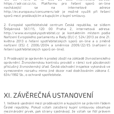
https://adr.coi.cz/cs. Platformu pro řešení sporů on-line
nacházející se na internetové adrese
http://ec.europa.eu/consumers/odr je možné využít při řešení
sporů mezi prodávajícím a kupujícím z kupní smlouvy.
2. Evropské spotřebitelské centrum Česká republika, se sídlem
Štěpánská 567/15, 120 00 Praha 2, internetová adresa:
http://www.evropskyspotrebitel.cz je kontaktním místem podle
Nařízení Evropského parlamentu a Rady (EU) č. 524/2013 ze dne 21.
května 2013 o řešení spotřebitelských sporů on-line a o změně
nařízení (ES) č. 2006/2004 a směrnice 2009/22/ES (nařízení o
řešení spotřebitelských sporů on-line).
3. Prodávající je oprávněn k prodeji zboží na základě živnostenského
oprávnění. Živnostenskou kontrolu provádí v rámci své působnosti
příslušný živnostenský úřad. Česká obchodní inspekce vykonává ve
vymezeném rozsahu mimo jiné dozor nad dodržováním zákona č.
634/1992 Sb., o ochraně spotřebitele.
XI.
ZÁVĚREČNÁ USTANOVENÍ
1. Veškerá ujednání mezi prodávajícím a kupujícím se právním řádem
České republiky. Pokud vztah založený kupní smlouvou obsahuje
mezinárodní prvek, pak strany sjednávají, že vztah se řídí právem