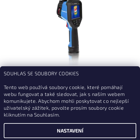
PEAKTECH® P 5620
SOUHLAS SE SOUBORY COOKIES
TERMOKAMERA, 384X288 PX, -20°C, 550°C,WIFI/BLUETOOTH/USB,
SOFTWARE PRO ANALÝZU
Tento web používá soubory cookie, které pomáhají
webu fungovat a také sledovat, jak s naším webem
108 990 Kč
komunikujete. Abychom mohli poskytovat co nejlepší
uživatelský zážitek, povolte prosím soubory cookie
kliknutím na Souhlasím.
NASTAVENÍ
2026 © ZabezpečSe.cz, všechna práva vyhrazena