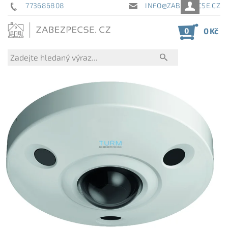
773686808
INFO@ZABEZPECSE.CZ
0
0 Kč