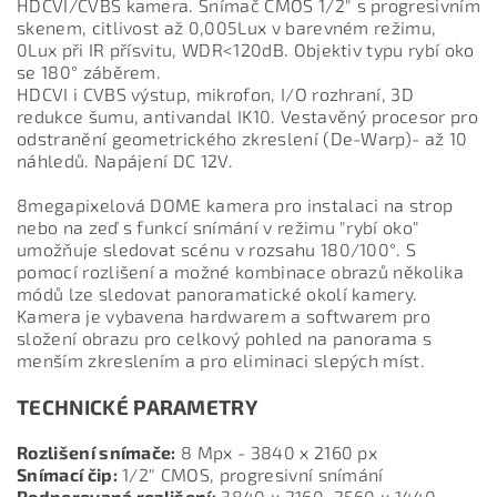
HDCVI/CVBS kamera. Snímač CMOS 1/2" s progresivním
skenem, citlivost až 0,005Lux v barevném režimu,
0Lux při IR přísvitu, WDR<120dB. Objektiv typu rybí oko
se 180° záběrem.
HDCVI i CVBS výstup, mikrofon, I/O rozhraní, 3D
redukce šumu, antivandal IK10. Vestavěný procesor pro
odstranění geometrického zkreslení (De-Warp)- až 10
náhledů. Napájení DC 12V.
8megapixelová DOME kamera pro instalaci na strop
nebo na zeď s funkcí snímání v režimu "rybí oko"
umožňuje sledovat scénu v rozsahu 180/100°. S
pomocí rozlišení a možné kombinace obrazů několika
módů lze sledovat panoramatické okolí kamery.
Kamera je vybavena hardwarem a softwarem pro
složení obrazu pro celkový pohled na panorama s
menším zkreslením a pro eliminaci slepých míst.
TECHNICKÉ PARAMETRY
Rozlišení snímače:
8 Mpx - 3840 x 2160 px
Snímací čip:
1/2" CMOS, progresivní snímání
Podporovaná rozlišení:
3840 x 2160, 2560 x 1440