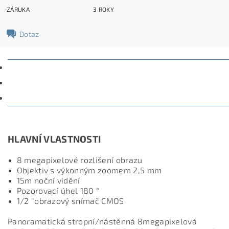
ZÁRUKA
3 ROKY
Dotaz
POPIS
PARAMETRY
DISKUZE
HLAVNÍ VLASTNOSTI
8 megapixelové rozlišení obrazu
Objektiv s výkonným zoomem 2,5 mm
15m noční vidění
Pozorovací úhel 180 °
1/2 "obrazový snímač CMOS
Panoramatická stropní/nástěnná 8megapixelová