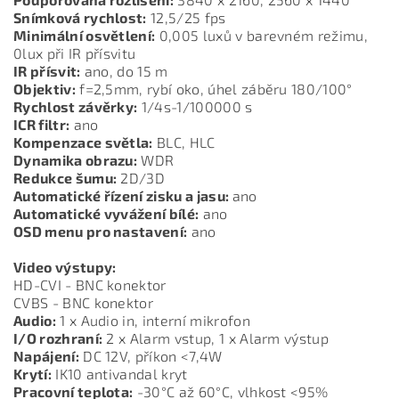
Snímková rychlost:
12,5/25 fps
Minimální osvětlení:
0,005 luxů v barevném režimu,
0lux při IR přísvitu
IR přísvit:
ano, do 15 m
Objektiv:
f=2,5mm, rybí oko, úhel záběru 180/100°
Rychlost závěrky:
1/4s-1/100000 s
ICR filtr:
ano
Kompenzace světla:
BLC, HLC
Dynamika obrazu:
WDR
Redukce šumu:
2D/3D
Automatické řízení zisku a jasu:
ano
Automatické vyvážení bílé:
ano
OSD menu pro nastavení:
ano
Video výstupy:
HD-CVI - BNC konektor
CVBS - BNC konektor
Audio:
1 x Audio in, interní mikrofon
I/O rozhraní:
2 x Alarm vstup, 1 x Alarm výstup
Napájení:
DC 12V, příkon <7,4W
Krytí:
IK10 antivandal kryt
Pracovní teplota:
-30°C až 60°C, vlhkost <95%