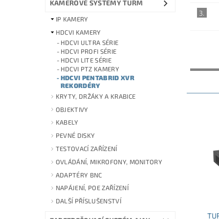
KAMEROVÉ SYSTÉMY TURM
3.
IP KAMERY
HDCVI KAMERY
HDCVI ULTRA SÉRIE
HDCVI PROFI SÉRIE
HDCVI LITE SÉRIE
NEJLEV
HDCVI PTZ KAMERY
HDCVI PENTABRID XVR
REKORDÉRY
KRYTY, DRŽÁKY A KRABICE
OBJEKTIVY
KABELY
PEVNÉ DISKY
TESTOVACÍ ZAŘÍZENÍ
OVLÁDÁNÍ, MIKROFONY, MONITORY
ADAPTÉRY BNC
NAPÁJENÍ, POE ZAŘÍZENÍ
DALŠÍ PŘÍSLUŠENSTVÍ
TU