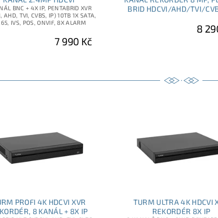
NÁL BNC + 4X IP, PENTABRID XVR
BRID HDCVI/AHD/TVI/CV
, AHD, TVI, CVBS, IP) 10TB 1X SATA,
265, IVS, POS, ONVIF, 8X ALARM
8 29
7 990 Kč
URM PROFI 4K HDCVI XVR
TURM ULTRA 4K HDCVI 
KORDÉR, 8 KANÁL + 8X IP
REKORDÉR 8X IP