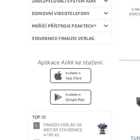
ZABEZPEČOVACÍ SYSTÉM AJAX
4 KA
DOMOVNÍ VIDEOTELEFONY
(HDCVI
MEŘÍCÍ PŘÍSTROJE PEAKTECH®
STAVEBNICE FRANZIS VERLAG
Aplikace AJAX ke stažení:
TOP 10
FRANZIS VERLAG V8
MOTOR STAVEBNICE
4 190 Kč
TUR