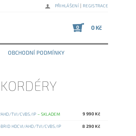
|
PŘIHLÁŠENÍ
REGISTRACE
0 Kč
0
OBCHODNÍ PODMÍNKY
EKORDÉRY
9 990 Kč
/AHD/TVI/CVBS/IP
–
SKLADEM
-BRID HDCVI/AHD/TVI/CVBS/IP
8 290 Kč