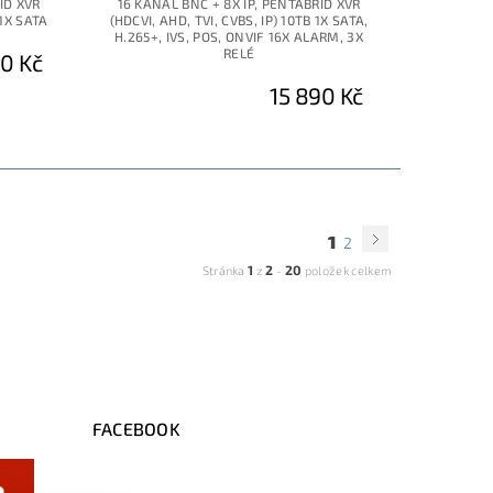
ID XVR
16 KANÁL BNC + 8X IP, PENTABRID XVR
 1X SATA
(HDCVI, AHD, TVI, CVBS, IP) 10TB 1X SATA,
H.265+, IVS, POS, ONVIF 16X ALARM, 3X
RELÉ
0 Kč
15 890 Kč
1
2
1
2
20
Stránka
z
-
položek celkem
FACEBOOK