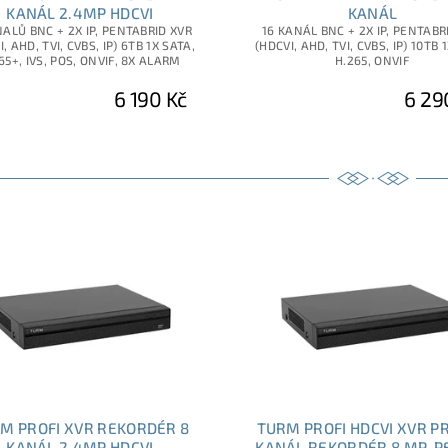
KANÁL 2.4MP HDCVI
KANÁL
ALŮ BNC + 2X IP, PENTABRID XVR
16 KANÁL BNC + 2X IP, PENTABR
, AHD, TVI, CVBS, IP) 6TB 1X SATA,
(HDCVI, AHD, TVI, CVBS, IP) 10TB 
65+, IVS, POS, ONVIF, 8X ALARM
H.265, ONVIF
6 190 Kč
6 29
M PROFI XVR REKORDÉR 8
TURM PROFI HDCVI XVR PR
KANÁL 2.4MP HDCVI
KANÁL REKORDÉR 8 MP, P