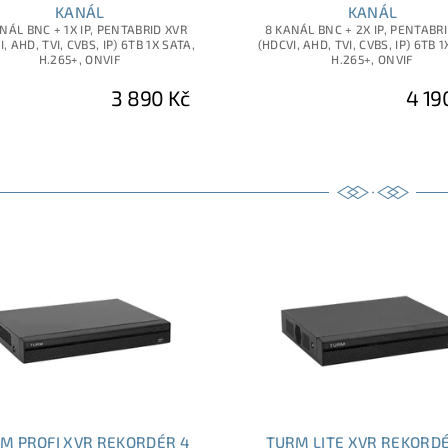
KANÁL
KANÁL
NÁL BNC + 1X IP, PENTABRID XVR
8 KANÁL BNC + 2X IP, PENTABR
, AHD, TVI, CVBS, IP) 6TB 1X SATA,
(HDCVI, AHD, TVI, CVBS, IP) 6TB 1
H.265+, ONVIF
H.265+, ONVIF
3 890 Kč
4 19
M PROFI XVR REKORDÉR 4
TURM LITE XVR REKORDÉ