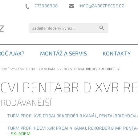
773686808
INFO@ZABEZPECSE.CZ
ROČ AJAX?
MONTÁŽ A SERVIS
KONTAKTY
ROVÉ SYSTÉMY TURM
HDCVI KAMERY
HDCVI PENTABRID XVR REKORDÉRY
CVI PENTABRID XVR R
PRODÁVANĚJŠÍ
TURM PROFI XVR PROAI REKORDÉR 8 KANÁL, PENTA-BRIDHDCVI
TURM PROFI HDCVI XVR PROAI 4 KANÁL REKORDÉR 8 MP, PENTA
–
SKLADEM