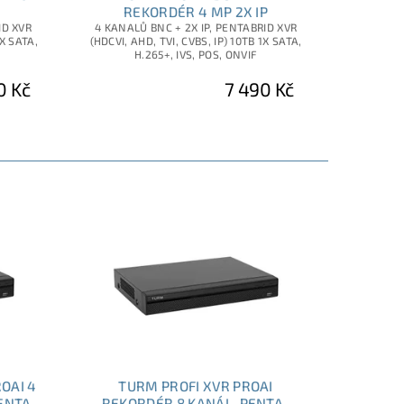
REKORDÉR 4 MP 2X IP
ID XVR
4 KANALŮ BNC + 2X IP, PENTABRID XVR
1X SATA,
(HDCVI, AHD, TVI, CVBS, IP) 10TB 1X SATA,
H.265+, IVS, POS, ONVIF
0 Kč
7 490 Kč
OAI 4
TURM PROFI XVR PROAI
ENTA-
REKORDÉR 8 KANÁL, PENTA-