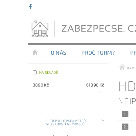
O NÁS
PROČ TURM?
P
KAME
NA SKLADĚ
HD
3890
Kč
61890
Kč
NEJ
POLOŽEK K ZOBRAZENÍ:
20
1.
FILTR PODLE PARAMETRŮ,
VLASTNOSTÍ A VÝROBCŮ
2.