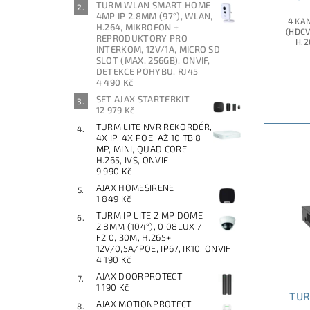
TURM WLAN SMART HOME
4MP IP 2.8MM (97°), WLAN,
4 KAN
H.264, MIKROFON +
(HDCVI
REPRODUKTORY PRO
H.2
INTERKOM, 12V/1A, MICRO SD
SLOT (MAX. 256GB), ONVIF,
DETEKCE POHYBU, RJ45
4 490 Kč
SET AJAX STARTERKIT
12 979 Kč
TURM LITE NVR REKORDÉR,
4X IP, 4X POE, AŽ 10 TB 8
MP, MINI, QUAD CORE,
H.265, IVS, ONVIF
9 990 Kč
AJAX HOMESIRENE
1 849 Kč
TURM IP LITE 2 MP DOME
2.8MM (104°), 0.08LUX /
F2.0, 30M, H.265+,
12V/0,5A/POE, IP67, IK10, ONVIF
4 190 Kč
AJAX DOORPROTECT
1 190 Kč
TUR
AJAX MOTIONPROTECT