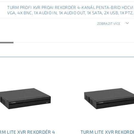
TURM PROFI XVR PROAI REKORDÉR 4-KANÁL PENTA-BRID HDCVI/A
VGA, 4X BNC, 1X AUDIO IN, 1X AUDIO OUT, 1X SATA, 2X USB, 1X PTZ
ZOBRAZIT VÍCE
NĚJŠÍ
NEJDRAŽŠÍ
NEJPRODÁVANĚJŠÍ
ABECEDNĚ
RM LITE XVR REKORDÉR 4
TURM LITE XVR REKORD