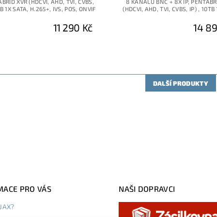
BRID XVR (HDCVI, AHD, TVI, CVBS,
8 KANALŮ BNC + 8X IP, PENTABR
TB 1X SATA, H.265+, IVS, POS, ONVIF
(HDCVI, AHD, TVI, CVBS, IP) , 10TB
11 290 Kč
14 89
DALŠÍ PRODUKTY
MACE PRO VÁS
NAŠI DOPRAVCI
AJAX?