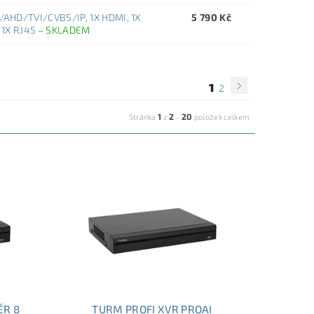
HD/TVI/CVBS/IP, 1X HDMI, 1X
5 790 Kč
, 1X RJ45
–
SKLADEM
1
2
1
2
20
Stránka
z
-
položek celkem
ÉR 8
TURM PROFI XVR PROAI