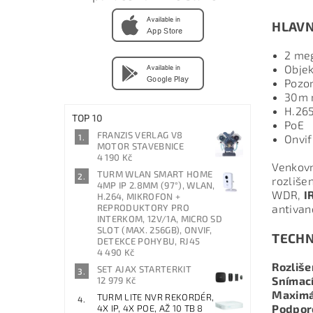
HLAVN
2 meg
Objek
Pozor
30m n
H.26
TOP 10
PoE
FRANZIS VERLAG V8
Onvif
MOTOR STAVEBNICE
4 190 Kč
Venkov
TURM WLAN SMART HOME
rozliše
4MP IP 2.8MM (97°), WLAN,
WDR,
I
H.264, MIKROFON +
REPRODUKTORY PRO
antiva
INTERKOM, 12V/1A, MICRO SD
SLOT (MAX. 256GB), ONVIF,
TECHN
DETEKCE POHYBU, RJ45
4 490 Kč
Rozliše
SET AJAX STARTERKIT
Snímací
12 979 Kč
Maximál
TURM LITE NVR REKORDÉR,
Podporo
4X IP, 4X POE, AŽ 10 TB 8