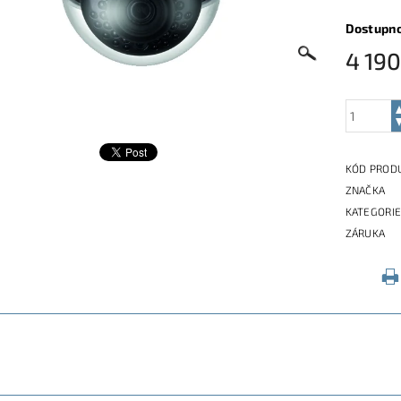
Dostupn
4 190
KÓD PROD
ZNAČKA
KATEGORI
ZÁRUKA
ETRY
ZE