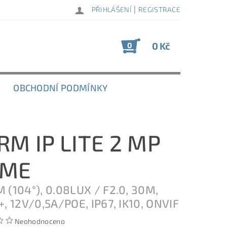
|
PŘIHLÁŠENÍ
REGISTRACE
0 Kč
0
OBCHODNÍ PODMÍNKY
RM IP LITE 2 MP
OME
 (104°), 0.08LUX / F2.0, 30M,
+, 12V/0,5A/POE, IP67, IK10, ONVIF
Neohodnoceno