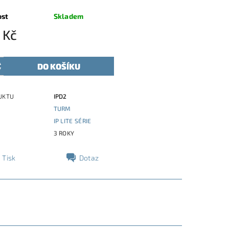
ost
Skladem
 Kč
UKTU
IPD2
TURM
E
IP LITE SÉRIE
3 ROKY
Tisk
Dotaz