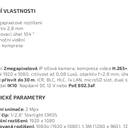
Í VLASTNOSTI
apixelové rozlišení
tiv 2,8 mm
ovací úhel 104 °
oční vidění
5 komprese
ní
2megapixelová
IP síťová kamera, komprese videa
H.265+
ní 1920 x 1080, citlivost až 0,08 Luxů, objektiv f=2,8 mm, úh
R přísvit do 30 m
, ICR, BLC, HLC. 1x LAN, microSD slot, dua
ndal
IK10
. Napájení DC 12 V nebo
PoE 802.3af
.
ICKÉ PARAMETRY
ní snímače:
2 Mpx
 čip:
1/2,8" Starlight CMOS
ní rozlišení:
1920 x 1080
vaná rozlišení:
1080p (1920 x 1080), 1.3M (1280 x 960), 72