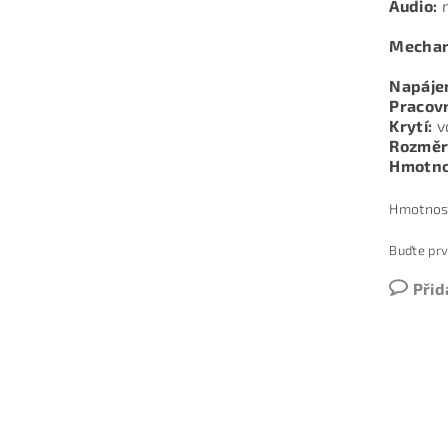
Audio:
Mechani
Napájen
Pracovn
Krytí:
vo
Rozměr
Hmotno
Hmotnos
Buďte prv
Přid