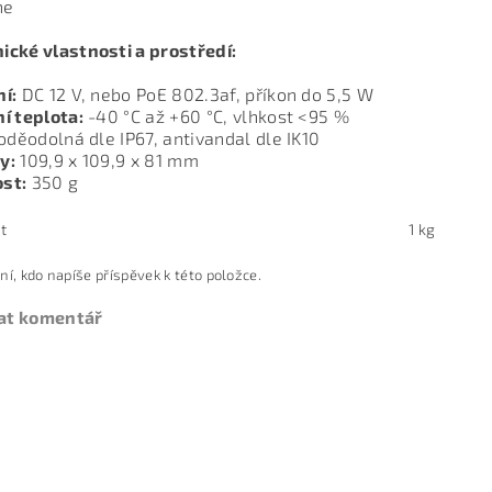
ne
cké vlastnosti a prostředí:
í:
DC 12 V, nebo PoE 802.3af, příkon do 5,5 W
í teplota:
-40 °C až +60 °C, vlhkost <95 %
děodolná dle IP67, antivandal dle IK10
y:
109,9 x 109,9 x 81 mm
st:
350 g
t
1 kg
ní, kdo napíše příspěvek k této položce.
at komentář