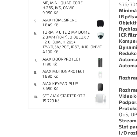
MP, MINI, QUAD CORE,
576/704
H.265, IVS, ONVIF
Minimál
9 990 Kč
IR přísv
AJAX HOMESIRENE
Objekti
1 849 Kč
Rychlos
TURM IP LITE 2 MP DOME
ICR filtr
2.8MM (104°), 0.08LUX /
Kompen
F2.0, 30M, H.265+,
Dynami
12V/0,5A/POE, IP67, IK10, ONVIF
4 190 Kč
Redukc
Automat
AJAX DOORPROTECT
1 190 Kč
Automat
AJAX MOTIONPROTECT
1 890 Kč
Rozhran
AJAX KEYPAD PLUS
3 690 Kč
Rozhran
Video 
SET AJAX STARTERKIT 2
15 729 Kč
Podpor
Protoko
QoS, UP
Stream
Slot pa
I/O roz