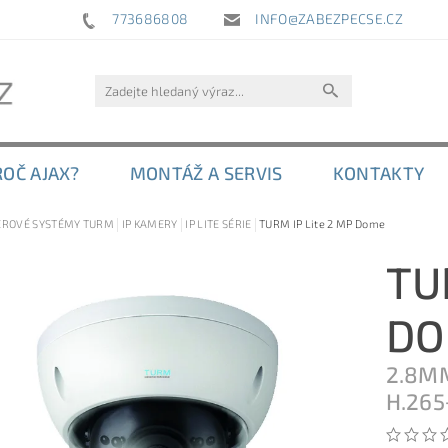
773686808
INFO@ZABEZPECSE.CZ
ROČ AJAX?
MONTÁŽ A SERVIS
KONTAKTY
ROVÉ SYSTÉMY TURM
IP KAMERY
IP LITE SÉRIE
TURM IP Lite 2 MP Dome
TU
D
2.8MM
H.265