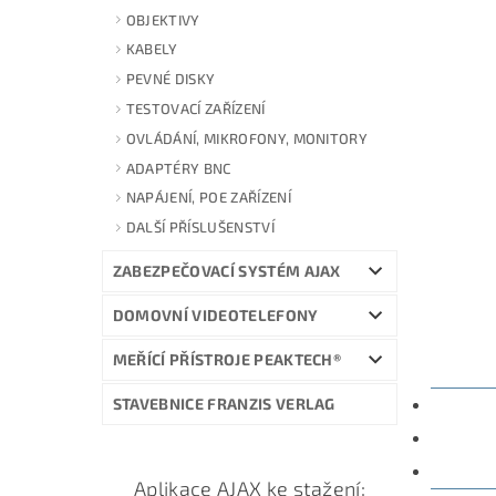
OBJEKTIVY
KABELY
PEVNÉ DISKY
TESTOVACÍ ZAŘÍZENÍ
OVLÁDÁNÍ, MIKROFONY, MONITORY
ADAPTÉRY BNC
NAPÁJENÍ, POE ZAŘÍZENÍ
DALŠÍ PŘÍSLUŠENSTVÍ
ZABEZPEČOVACÍ SYSTÉM AJAX
DOMOVNÍ VIDEOTELEFONY
MEŘÍCÍ PŘÍSTROJE PEAKTECH®
STAVEBNICE FRANZIS VERLAG
POPIS
PARAM
DISKU
Aplikace AJAX ke stažení: