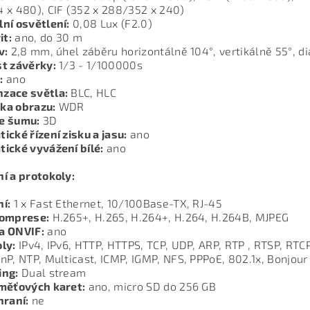
 x 480), CIF (352 x 288/352 x 240)
ní osvětlení:
0,08 Lux (F2.0)
it:
ano, do 30 m
v:
2,8 mm, úhel záběru horizontálně 104°, vertikálně 55°, d
t závěrky:
1/3 - 1/100000s
:
ano
zace světla:
BLC, HLC
ka obrazu:
WDR
e šumu:
3D
ické řízení zisku a jasu:
ano
ické vyvážení bílé:
ano
í a protokoly:
í:
1 x Fast Ethernet, 10/100Base-TX, RJ-45
komprese:
H.265+, H.265, H.264+, H.264, H.264B, MJPEG
a ONVIF:
ano
ly:
IPv4, IPv6, HTTP, HTTPS, TCP, UDP, ARP, RTP , RTSP, RT
nP, NTP, Multicast, ICMP, IGMP, NFS, PPPoE, 802.1x, Bonjour
ing:
Dual stream
měťových karet:
ano, micro SD do 256 GB
hraní:
ne