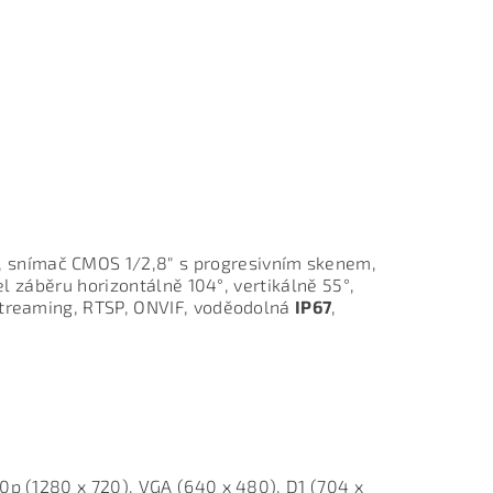
, snímač CMOS 1/2,8" s progresivním skenem,
el záběru horizontálně 104°, vertikálně 55°,
l streaming, RTSP, ONVIF, voděodolná
IP67
,
0p (1280 x 720), VGA (640 x 480), D1 (704 x