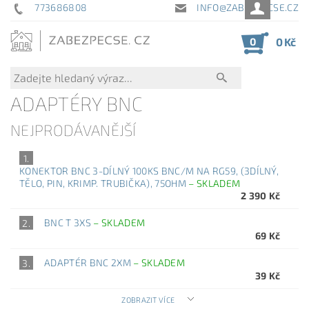
773686808
INFO@ZABEZPECSE.CZ
0
0 Kč
ADAPTÉRY BNC
NEJPRODÁVANĚJŠÍ
1.
KONEKTOR BNC 3-DÍLNÝ 100KS BNC/M NA RG59, (3DÍLNÝ,
TĚLO, PIN, KRIMP. TRUBIČKA), 75OHM
–
SKLADEM
2 390 Kč
BNC T 3XS
–
SKLADEM
2.
69 Kč
ADAPTÉR BNC 2XM
–
SKLADEM
3.
39 Kč
ZOBRAZIT VÍCE