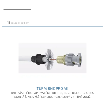
NEJLEVNĚJŠÍ
NEJDRAŽŠÍ
NEJPRODÁVANĚJŠÍ
ABECEDNĚ
11
položek celkem
TURM BNC PRO 4K
BNC ZÁSTRČKA CAP SYSTÉM PRO RG6, RG59, RG178, SNADNÁ
MONTÁŽ, NEJVYŠŠÍ KVALITA, POZLACENÝ VNITŘNÍ VODIČ