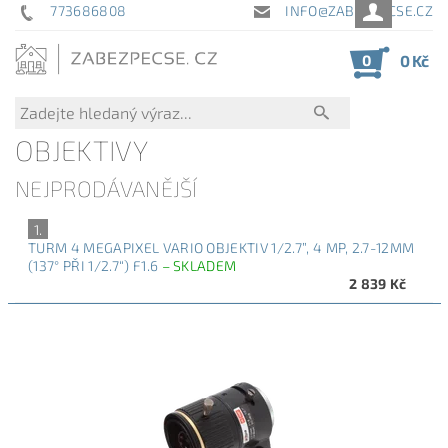
773686808
INFO@ZABEZPECSE.CZ
0
0 Kč
OBJEKTIVY
NEJPRODÁVANĚJŠÍ
1.
TURM 4 MEGAPIXEL VARIO OBJEKTIV 1/2.7”, 4 MP, 2.7-12MM
(137° PŘI 1/2.7“) F1.6
–
SKLADEM
2 839 Kč