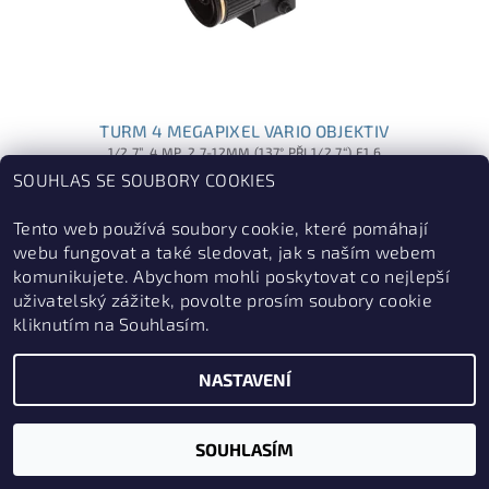
TURM 4 MEGAPIXEL VARIO OBJEKTIV
1/2.7”, 4 MP, 2.7-12MM (137° PŘI 1/2.7“) F1.6
SOUHLAS SE SOUBORY COOKIES
2 839 Kč
Tento web používá soubory cookie, které pomáhají
webu fungovat a také sledovat, jak s naším webem
komunikujete. Abychom mohli poskytovat co nejlepší
uživatelský zážitek, povolte prosím soubory cookie
kliknutím na Souhlasím.
2026 © ZabezpečSe.cz, všechna práva vyhrazena
NASTAVENÍ
Vytvořil Shoptet
SOUHLASÍM