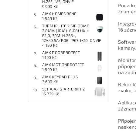
H.265, IVS, ONVIF
Pouzdro
9 990 Kč
znamená
AJAX HOMESIRENE
1 849 Kč
Integro
TURM IP LITE 2 MP DOME
16 zázn
2.8MM (104°), 0.08LUX /
F2.0, 30M, H.265+,
12V/0,5A/POE, IP67, IK10, ONVIF
Softwar
4 190 Kč
kamery.
AJAX DOORPROTECT
1 190 Kč
Monitor
AJAX MOTIONPROTECT
připoje
1 890 Kč
na zadn
AJAX KEYPAD PLUS
3 690 Kč
Rekordé
SET AJAX STARTERKIT 2
zvuku, 
15 729 Kč
Aplikac
záznamů
Připoje
nasken