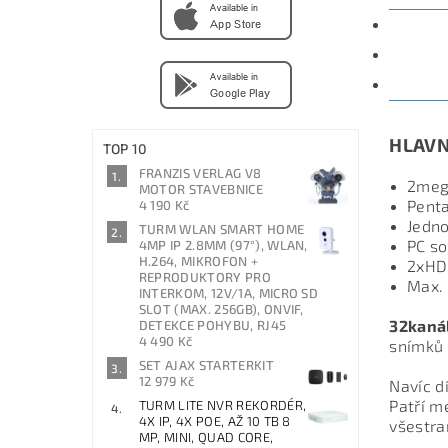
POPIS
PARAM
DISKU
HLAVN
TOP 10
FRANZIS VERLAG V8
2meg
MOTOR STAVEBNICE
Penta
4 190 Kč
Jedno
TURM WLAN SMART HOME
PC so
4MP IP 2.8MM (97°), WLAN,
H.264, MIKROFON +
2xHDM
REPRODUKTORY PRO
Max. 
INTERKOM, 12V/1A, MICRO SD
SLOT (MAX. 256GB), ONVIF,
32kaná
DETEKCE POHYBU, RJ45
4 490 Kč
snímků 
SET AJAX STARTERKIT
12 979 Kč
Navíc d
Patří m
TURM LITE NVR REKORDÉR,
4X IP, 4X POE, AŽ 10 TB 8
všestra
MP, MINI, QUAD CORE,