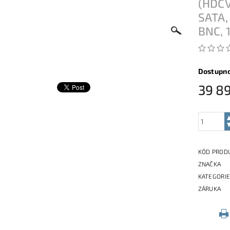
(HDCV
SATA,
BNC, 
Dostupn
39 8
KÓD PROD
ZNAČKA
KATEGORI
ZÁRUKA