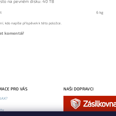
sto na pevném disku: 40 TB
t
6 kg
ní, kdo napíše příspěvek k této položce.
at komentář
MACE PRO VÁS
NAŠI DOPRAVCI
AJAX?
kty
dní podmínky