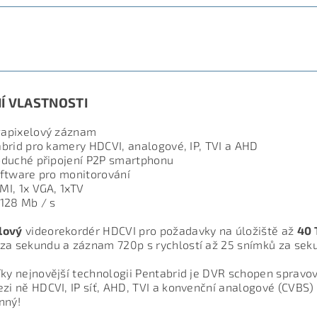
ETRY
ZE
Í VLASTNOSTI
apixelový záznam
brid pro kamery HDCVI, analogové, IP, TVI a AHD
duché připojení P2P smartphonu
ftware pro monitorování
I, 1x VGA, 1xTV
128 Mb / s
lový
videorekordér HDCVI pro požadavky na úložiště až
40 
za sekundu a záznam 720p s rychlostí až 25 snímků za se
íky nejnovější technologii Pentabrid je DVR schopen sprav
ezi ně HDCVI, IP síť, AHD, TVI a konvenční analogové (CVB
nný!