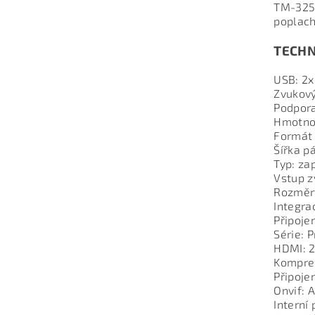
TM-3259
poplach
TECHN
USB: 2
Zvukový
Podpora
Hmotnos
Formát 
Šířka p
Typ: za
Vstup z
Rozměr
Integra
Připoje
Série: P
HDMI: 
Kompre
Připoje
Onvif: 
Interní