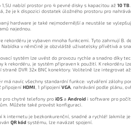
 1,5U nabízí prostor pro 4 pevné disky s kapacitou až
10 TB
, že je k dispozici dostatek úložného prostoru pro nahráván
vaný hardware je také nejmodernější a neustále se vylepšuj
amů najednou.
e rekordéru je vybaven mnoha funkcemi. Tyto zahrnují B. de
 Nabídka v němčině je obzvláště uživatelsky přívětivá a sn
ovací systém lze uvést do provozu rychle a snadno díky te
ny k rekordéru, je systém připraven k použití. K rekordéru lz
í straně DVR 32x BNC konektory. Volitelně lze integrovat až
r má navíc všechny standardní funkce: vytváření zálohy pom
2 připojení
HDMI
, 1 připojení
VGA
, nahrávání podle plánu, o
e pro chytré telefony pro
iOS
a
Android
i software pro počít
m. Můžete také provést konfiguraci.
ní k internetu je bezkonkurenční, snadné a rychlé! Jakmile j
ován
QR kód
systému, lze navázat spojení.