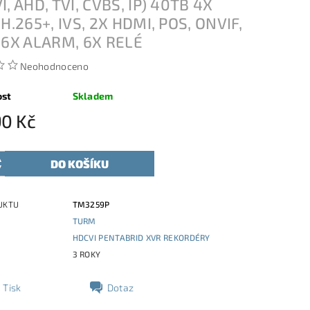
I, AHD, TVI, CVBS, IP) 40TB 4X
 H.265+, IVS, 2X HDMI, POS, ONVIF,
16X ALARM, 6X RELÉ
Neohodnoceno
ost
Skladem
90 Kč
UKTU
TM3259P
TURM
E
HDCVI PENTABRID XVR REKORDÉRY
3 ROKY
Tisk
Dotaz