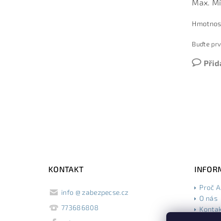
Max. Mí
Hmotnos
Buďte prv
Přid
KONTAKT
INFOR
Proč 
info
@
zabezpecse.cz
O nás
773686808
Konta
Obcho