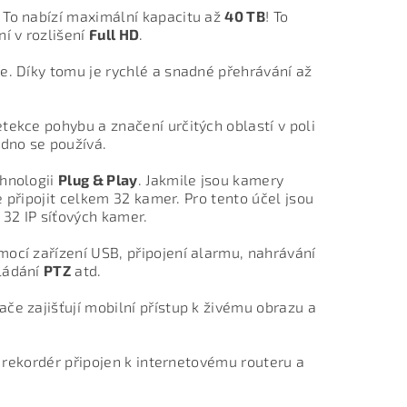
. To nabízí maximální kapacitu až
40 TB
! To
í v rozlišení
Full HD
.
e. Díky tomu je rychlé a snadné přehrávání až
tekce pohybu a značení určitých oblastí v poli
adno se používá.
chnologii
Plug & Play
. Jakmile jsou kamery
e připojit celkem 32 kamer. Pro tento účel jsou
 32 IP síťových kamer.
ocí zařízení USB, připojení alarmu, nahrávání
vládání
PTZ
atd.
ače zajišťují mobilní přístup k živému obrazu a
e rekordér připojen k internetovému routeru a