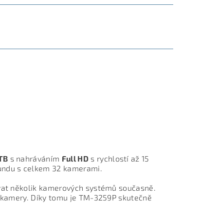
TB
s nahráváním
Full HD
s rychlostí až 15
kundu s celkem 32 kamerami.
ovat několik kamerových systémů současně.
S) kamery. Díky tomu je TM-3259P skutečně