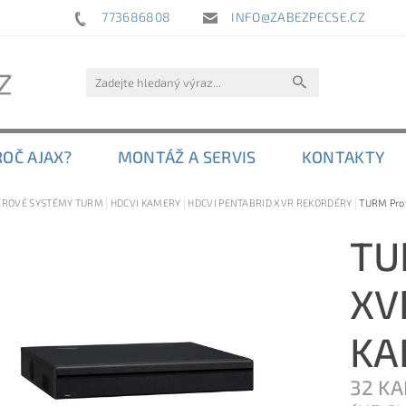
773686808
INFO@ZABEZPECSE.CZ
ROČ AJAX?
MONTÁŽ A SERVIS
KONTAKTY
ROVÉ SYSTÉMY TURM
HDCVI KAMERY
HDCVI PENTABRID XVR REKORDÉRY
TURM Prof
TU
XV
KA
32 KA