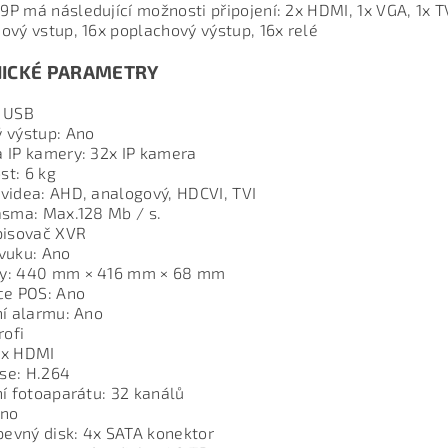
P má následující možnosti připojení: 2x HDMI, 1x VGA, 1x TV
ový vstup, 16x poplachový výstup, 16x relé
ICKÉ PARAMETRY
x USB
 výstup: Ano
 IP kamery: 32x IP kamera
t: 6 kg
videa: AHD, analogový, HDCVI, TVI
ásma: Max.128 Mb / s.
pisovač XVR
vuku: Ano
y: 440 mm × 416 mm × 68 mm
ce POS: Ano
ní alarmu: Ano
rofi
2x HDMI
se: H.264
ní fotoaparátu: 32 kanálů
Ano
 pevný disk: 4x SATA konektor