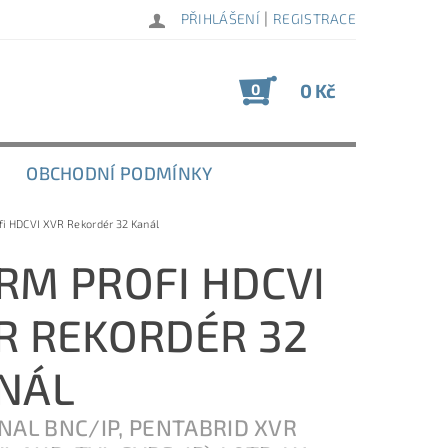
|
PŘIHLÁŠENÍ
REGISTRACE
0 Kč
0
OBCHODNÍ PODMÍNKY
i HDCVI XVR Rekordér 32 Kanál
RM PROFI HDCVI
R REKORDÉR 32
NÁL
NAL BNC/IP, PENTABRID XVR