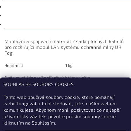
POPIS
PARAMETRY
DISKUZE
Montážní a spojovací materiál / sada plochých kabelů
pro rozšiřující modul LAN systému ochranné mlhy UR
Fog.
Hmotnost
1 kg
Buďte první, kdo napíše příspěvek k této položce.
SOUHLAS SE SOUBORY COOKIES
Přidat komentář
Tento web používá soubory cookie, které pomáhají
webu fungovat a také sledovat, jak s naším webem
komunikujete. Abychom mohli poskytovat co nejlepší
uživatelský zážitek, povolte prosím soubory cookie
kliknutím na Souhlasím.