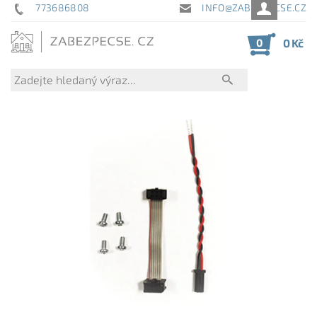
773686808
INFO@ZABEZPECSE.CZ
0
0 Kč