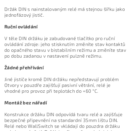
Držák DIN s nainstalovaným relé má stejnou šířku jako
jednofázový jistič.
Ruční ovládání
V těle DIN držáku je zabudované tlačítko pro ruční
ovládání zdroje: jeho stisknutím změníte stav kontaktů
do opačného stavu v bistabilním režimu a změníte stav
po dobu zadanou v nastavení pulzně režimu.
Žádné přehřívání
Jiné jističe kromě DIN držáku nepředstavují problém
Otvory v pouzdře zajišťují pasivní větrání, relé je
vhodné pro provoz při teplotách do +60 °C.
Montáž bez nářadí
Konstrukce držáku DIN odpovídá tvaru relé a zajišťuje
bezpečné připevnění na standardní 35mm lištu DIN.
Relé nebo WallSwitch se vkládají do pouzdra držáku