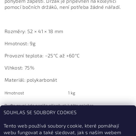
pohybem zápěstí. Držák je připevněn na kolejnici
pomocí bočních držáků, není potřeba žádné nářadí.
Rozměry: 52 × 41 × 18 mm
Hmotnost: 9g
Provozní teplota: −25°C až +60°C
Vlhkost: 75%
Materiál: polykarbonát
Hmotnost
1 kg
Buďte první, kdo napíše příspěvek k této položce.
SOUHLAS SE SOUBORY COOKIES
Přidat komentář
Tento web používá soubory cookie, které pomáhají
webu fungovat a také sledovat, jak s naším webem