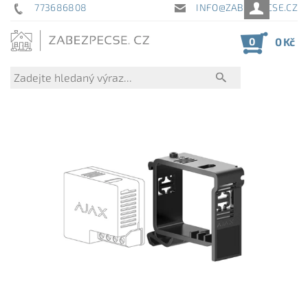
773686808
INFO@ZABEZPECSE.CZ
0
0 Kč