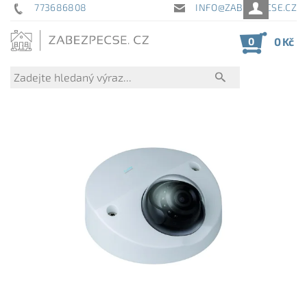
773686808
INFO@ZABEZPECSE.CZ
0
0 Kč