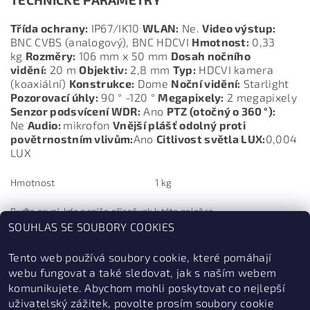
Třída ochrany:
IP67/IK10
WLAN:
Ne.
Video výstup:
BNC CVBS (analogový), BNC HDCVI
Hmotnost:
0,33
kg
Rozměry:
106 mm x 50 mm
Dosah nočního
vidění:
20 m
Objektiv:
2,8 mm
Typ:
HDCVI kamera
(koaxiální)
Konstrukce:
Dome
Noční vidění:
Starlight
Pozorovací úhly:
90 ° -120 °
Megapixely:
2 megapixely
Senzor podsvícení WDR:
Ano
PTZ (otočný o 360 °):
Ne
Audio:
mikrofon
Vnější plášť odolný proti
povětrnostním vlivům:
Ano
Citlivost světla LUX:
0,004
LUX
Hmotnost
1 kg
Buďte první, kdo napíše příspěvek k této položce.
SOUHLAS SE SOUBORY COOKIES
Přidat komentář
Tento web používá soubory cookie, které pomáhají
webu fungovat a také sledovat, jak s naším webem
komunikujete. Abychom mohli poskytovat co nejlepší
uživatelský zážitek, povolte prosím soubory cookie