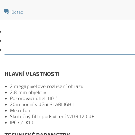
Dotaz
POPIS
PARAMETRY
DISKUZE
HLAVNÍ VLASTNOSTI
2 megapixelové rozlišení obrazu
2,8 mm objektiv
Pozorovací úhel 110 °
20m noční vidění STARLIGHT
Mikrofon
Skutečný filtr podsvícení WDR 120 dB
IP67 / IK10
TECHNICKÉ PARAMETRY