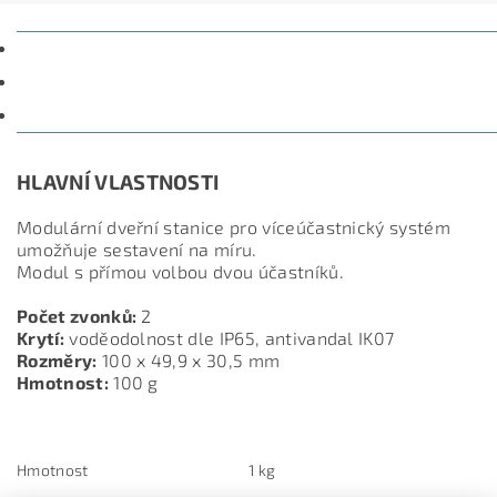
POPIS
PARAMETRY
DISKUZE
HLAVNÍ VLASTNOSTI
Modulární dveřní stanice pro víceúčastnický systém
umožňuje sestavení na míru.
Modul s přímou volbou dvou účastníků.
Počet zvonků:
2
Krytí:
voděodolnost dle IP65, antivandal IK07
Rozměry:
100 x 49,9 x 30,5 mm
Hmotnost:
100 g
Hmotnost
1 kg