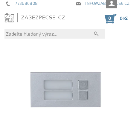
773686808
INFO@ZABEZPECSE.CZ
0
0 Kč