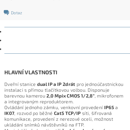
Dotaz
POPIS
PARAMETRY
DISKUZE
HLAVNÍ VLASTNOSTI
Dveřní stanice
dual IP a IP 2drát
pro jednoúčastnickou
instalaci s přímou tlačítkovou volbou. Disponuje
barevnou kamerou
2,0 Mpix CMOS 1/2,8"
, mikrofonem
a integrovaným reproduktorem.
Ovládání jednoho zámku, venkovní provedení
IP65
a
IK07
, rozvod po běžné
Cat5 TCP/IP
síti, šifrovaná
komunikace, provedení z nerezové oceli, možnost
ukládání snímků návštěvníků na FTP.