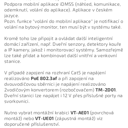
Podpora mobilní aplikace iDMSS (náhled, komunikace,
odemknutí, volání do aplikace). Aplikace v českém
jazyce.
Pozn. funkce "volání do mobilní aplikace" je notifikací o
volání na bytový monitor, ten musí být v systému také.
Kromě toho lze připojit a ovládat další inteligentní
domácí zařízení, např. Dveřní senzory, detektory kouře
a IP kamery, jakož i monitorovací systémy. Samozřejmě
lze také přidat a kombinovat další vnitřní a venkovní
stanice.
V případě zapojení na rozhraní Cat5 je napájení
realizováno
PoE 802.3af
a při zapojení na
dvouvodičovou sběrnici je napájení realizováno
2vodičovým konvertorem (rozbočovačem)
TM-2D01
.
Dveřní stanici lze napájet i 12 V přes příslušné porty na
svorkovnici.
Nutno vybrat montážní krabici
VT-AE01
(povrchová
montáž) nebo
VT-UE01
(zápustná montáž) viz
doporučené příslušenství.