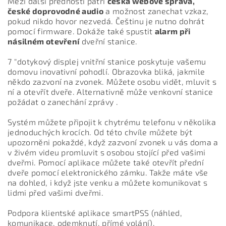
Mezi další přednosti patří
česká webové správa,
české doprovodné audio
a možnost zanechat vzkaz,
pokud nikdo hovor nezvedá. Češtinu je nutno dohrát
pomocí firmware. Dokáže také spustit
alarm při
násilném otevření
dveřní stanice.
7 "dotykový displej vnitřní stanice poskytuje vašemu
domovu inovativní pohodlí. Obrazovka bliká, jakmile
někdo zazvoní na zvonek. Můžete osobu vidět, mluvit s
ní a otevřít dveře. Alternativně může venkovní stanice
požádat o zanechání zprávy .
Systém můžete připojit k chytrému telefonu v několika
jednoduchých krocích. Od této chvíle můžete být
upozorněni pokaždé, když zazvoní zvonek u vás doma a
v živém videu promluvit s osobou stojící před vašimi
dveřmi. Pomocí aplikace můžete také otevřít přední
dveře pomocí elektronického zámku. Takže máte vše
na dohled, i když jste venku a můžete komunikovat s
lidmi před vašimi dveřmi.
Podpora klientské aplikace smartPSS (náhled,
komunikace, odemknutí, přímé volání).