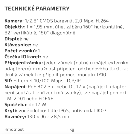
TECHNICKÉ PARAMETRY
Kamera:
1/2,8" CMOS barevná, 2,0 Mpx, H.264
Objektiv:
f = 1,95 mm, úhel záběru 160° horizontálně,
82° vertikálně, 180° diagonálně
Displej:
ne
Klávesnice:
ne
Počet zvonků:
1
Čtečka ID karet:
ne
Připojení zámku:
jeden zámek (nutné napájet externím
adaptérem) + možnost připojení odchodového tlačítka;
druhý zámek lze připojit pomocí modulu
TA10
Síť:
Ethernet 10/100 Mbps, TCP/IP
Napájení:
PoE 802.3af nebo DC 12 V (napájecí adaptér
není součástí, zařízení má svorky), lze napájet pomocí
TM-2D01 nebo
POE4ET
Spotřeba:
do 12 W
Krytí:
voděodolnost dle IP65, antivandal IK07
Rozměry:
130 x 96 x 28,5 mm
Hmotnost
1 kg