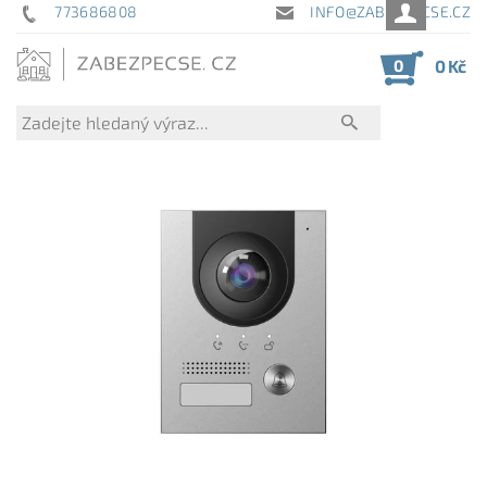
773686808
INFO@ZABEZPECSE.CZ
0
0 Kč