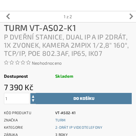
1
z 2
TURM VT-AS02-K1
P DVEŘNÍ STANICE, DUAL IP A IP 2DRÁT,
1X ZVONEK, KAMERA 2MPIX 1/2,8" 160°,
TCP/IP, POE 802.3AF, IP65, IK07
Neohodnoceno
Dostupnost
Skladem
7 390 Kč
KÓD PRODUKTU
VT-AS02-K1
ZNAČKA
TURM
KATEGORIE
2-DRÁT IP VIDEOTELEFONY
ZÁRUKA
3 ROKY