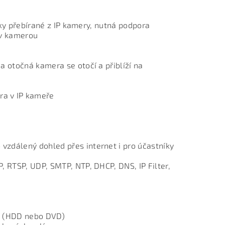
tiky přebírané z IP kamery, nutná podpora
iv kamerou
a otočná kamera se otočí a přiblíží na
ra v IP kameře
vzdálený dohled přes internet i pro účastníky
, RTSP, UDP, SMTP, NTP, DHCP, DNS, IP Filter,
ní (HDD nebo DVD)