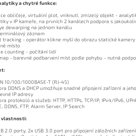
alytiky a chytré funkce:
ce obličeje, virtuální plot, vniknutí, zmizelý objekt - analy
tiky v IP kameře, na prvních 2 kanálech podpora s jakoukol
ye dewarping na jednom kanálu
terminálový záznam
 tracking - operátor klikne myší do obrazu statické kamery 
ané místo
e counting - počítání lidí
ap - barevné podbarvení míst podle pohybu - nutná podpo
t:
AN 10/100/1000BASE-T (RJ-45)
ra DDNS a DHCP umožňuje snadné připojení zařízení a jeho 
evné IP adresy
ra protokolů a služeb: HTTP, HTTPs, TCP/IP, IPv4/IPv6, UPnP
, DDNS, FTP, Alarm Server, IP Search
 vlastnosti:
B 2.0 porty, 2x USB 3.0 port pro připojení záložních zaříze