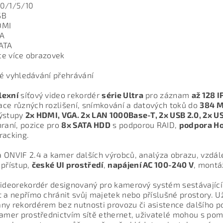
 0/1/5/10
SB
DMI
GA
ATA
e více obrazovek
é vyhledávání přehrávání
lexní
síťový video rekordér
série Ultra
pro záznam
až 128 
ce různých rozlišení, snímkování a datových toků do
384 
výstupy
2x HDMI, VGA. 2x LAN 1000Base-T, 2x USB 2.0, 2x US
hraní, pozice pro
8x SATA HDD
s podporou RAID,
podpora H
racking.
 ONVIF 2.4 a kamer dalších výrobců, analýza obrazu, vzdále
 přístup,
české UI prostředí
,
napájení AC 100-240 V
, montá
videorekordér designovaný pro kamerový systém sestávající
t a nepřímo chránit svůj majetek nebo příslušné prostory. U
ny rekordérem bez nutnosti provozu či asistence dalšího p
kamer prostřednictvím sítě ethernet, uživatelé mohou s pom