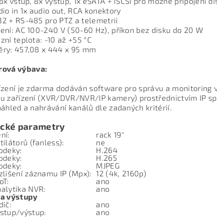
16x vstup, 8x výstup, 1x eSATA + iSCSI pro možné připojení d
dio in 1x audio out, RCA konektory
2 + RS-485 pro PTZ a telemetrii
ení: AC 100-240 V (50-60 Hz), příkon bez disku do 20 W
zní teplota: -10 až +55 °C
ěry: 457,08 x 444 x 95 mm
rová výbava:
ízení je zdarma dodáván software pro správu a monitoring v
u zařízení (XVR/DVR/NVR/IP kamery) prostřednictvím IP spo
náhled a nahrávání kanálů dle zadaných kritérií.
ické parametry
ení:
rack 19"
tilátorů (fanless):
ne
odeky:
H.264
odeky:
H.265
odeky:
MJPEG
zlišení záznamu IP (Mpx):
12 (4k, 2160p)
oT:
ano
alytika NVR:
ano
 a výstupy
dič:
ano
stup/výstup:
ano