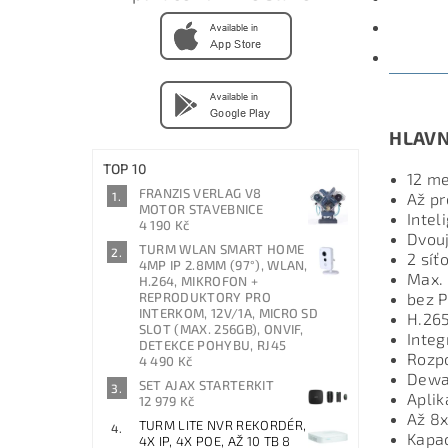
PARAM
DISKU
HLAVN
TOP 10
12 m
FRANZIS VERLAG V8
Až pr
MOTOR STAVEBNICE
Intel
4 190 Kč
Dvouj
TURM WLAN SMART HOME
2 síť
4MP IP 2.8MM (97°), WLAN,
Max. 
H.264, MIKROFON +
REPRODUKTORY PRO
bez 
INTERKOM, 12V/1A, MICRO SD
H.26
SLOT (MAX. 256GB), ONVIF,
Inte
DETEKCE POHYBU, RJ45
Rozpo
4 490 Kč
Dewa
SET AJAX STARTERKIT
Aplik
12 979 Kč
Až 8x
TURM LITE NVR REKORDÉR,
Kapac
4X IP, 4X POE, AŽ 10 TB 8