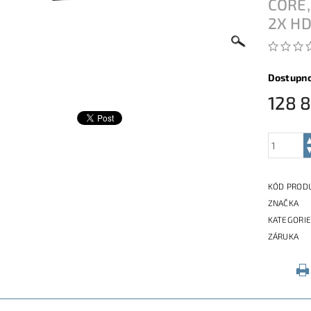
CORE,
2X HD
Dostupn
128 
KÓD PROD
ZNAČKA
KATEGORI
ZÁRUKA