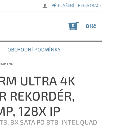
|
PŘIHLÁŠENÍ
REGISTRACE
0 Kč
0
OBCHODNÍ PODMÍNKY
MP, 128x IP
RM ULTRA 4K
R REKORDÉR,
MP, 128X IP
TB, 8X SATA PO 8TB, INTEL QUAD