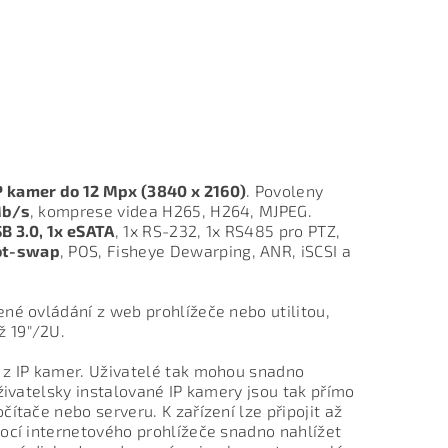
IP kamer do 12 Mpx (3840 x 2160)
. Povoleny
Mb/s
, komprese videa H265, H264, MJPEG.
B 3.0, 1x eSATA
, 1x RS-232, 1x RS485 pro PTZ,
ot-swap
, POS, Fisheye Dewarping, ANR, iSCSI a
né ovládání z web prohlížeče nebo utilitou,
ž 19"/2U.
 z IP kamer. Uživatelé tak mohou snadno
živatelsky instalované IP kamery jsou tak přímo
očítače nebo serveru.
K zařízení lze připojit až
ocí internetového prohlížeče snadno nahlížet