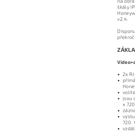
na obra
škály I
Honeywe
v2.4.
Disponu
překroč
ZÁKLA
Video+a
2x RJ
přímá
Honey
volit
jsou 
x 720
zázn
výstu
720. 
vzdál