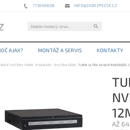
773686808
INFO@ZABEZPECSE.CZ
ROČ AJAX?
MONTÁŽ A SERVIS
KONTAKTY
ROVÉ SYSTÉMY TURM
IP KAMERY
IP ULTRA SÉRIE
TURM ULTRA 4K NVR REKORDÉR, 12
TU
NV
12
AŽ 64