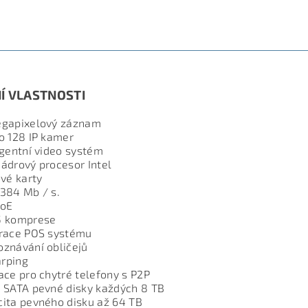
ETRY
ZE
Í VLASTNOSTI
egapixelový záznam
o 128 IP kamer
igentní video systém
ádrový procesor Intel
ové karty
384 Mb / s.
PoE
5 komprese
grace POS systému
znávání obličejů
rping
ace pro chytré telefony s P2P
 SATA pevné disky každých 8 TB
ita pevného disku až 64 TB