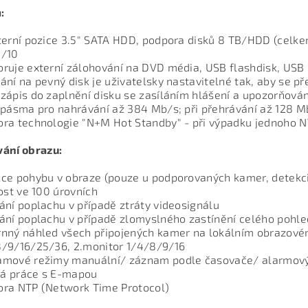
:
terní pozice 3.5" SATA HDD, podpora disků 8 TB/HDD (celk
5/10
oruje externí zálohování na DVD média, USB flashdisk, U
ání na pevný disk je uživatelsky nastavitelné tak, aby se př
zápis do zaplnění disku se zasíláním hlášení a upozorňová
 pásma pro nahrávání až 384 Mb/s; při přehrávání až 128 
ra technologie "N+M Hot Standby" - při výpadku jednoho N
ání obrazu:
ce pohybu v obraze (pouze u podporovaných kamer, detekci
vost ve 100 úrovních
ání poplachu v případě ztráty videosignálu
ání poplachu v případě zlomyslného zastínění celého pohled
nný náhled všech připojených kamer na lokálním obrazové
/9/16/25/36, 2.monitor 1/4/8/9/16
amové režimy manuální/ záznam podle časovače/ alarmov
á práce s E-mapou
ora NTP (Network Time Protocol)