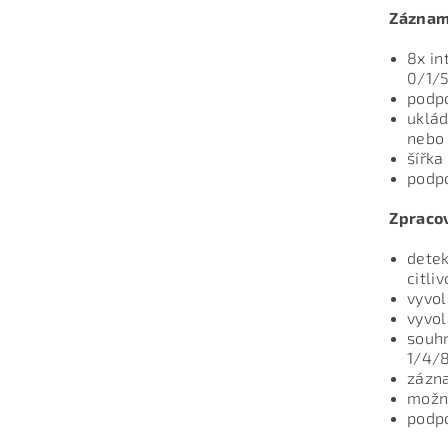
Záznam
8x in
0/1/
podp
uklád
nebo 
šířka
podpo
Zpracov
detek
citli
vyvol
vyvol
souhr
1/4/8
zázn
možn
podp