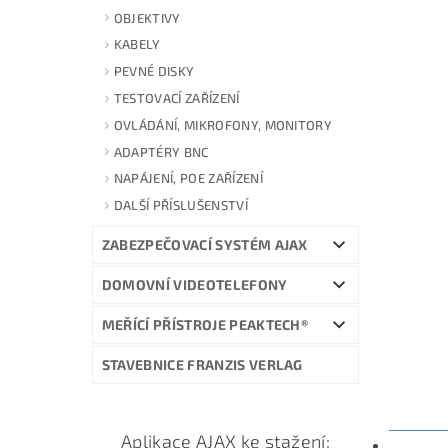
OBJEKTIVY
KABELY
PEVNÉ DISKY
TESTOVACÍ ZAŘÍZENÍ
OVLÁDÁNÍ, MIKROFONY, MONITORY
ADAPTÉRY BNC
NAPÁJENÍ, POE ZAŘÍZENÍ
DALŠÍ PŘÍSLUŠENSTVÍ
ZABEZPEČOVACÍ SYSTÉM AJAX
DOMOVNÍ VIDEOTELEFONY
MEŘÍCÍ PŘÍSTROJE PEAKTECH®
STAVEBNICE FRANZIS VERLAG
Aplikace AJAX ke stažení:
POPIS