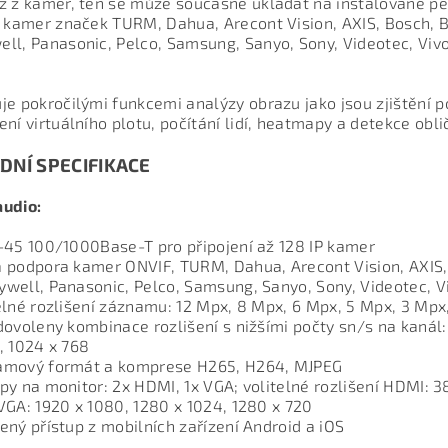
z z kamer, ten se může současně ukládat na instalované p
P kamer značek TURM, Dahua, Arecont Vision, AXIS, Bosch, B
ll, Panasonic, Pelco, Samsung, Sanyo, Sony, Videotec, Vi
je pokročilými funkcemi analýzy obrazu jako jsou zjištění p
ení virtuálního plotu, počítání lidí, heatmapy a detekce obli
DNÍ SPECIFIKACE
udio:
-45 100/1000Base-T pro připojení až 128 IP kamer
 podpora kamer ONVIF, TURM, Dahua, Arecont Vision, AXIS, 
well, Panasonic, Pelco, Samsung, Sanyo, Sony, Videotec, Vi
elné rozlišení záznamu: 12 Mpx, 8 Mpx, 6 Mpx, 5 Mpx, 3 Mpx,
dovoleny kombinace rozlišení s nižšími počty sn/s na kanál
, 1024 x 768
amový formát a komprese H265, H264, MJPEG
py na monitor: 2x HDMI, 1x VGA; volitelné rozlišení HDMI: 3
VGA: 1920 x 1080, 1280 x 1024, 1280 x 720
ený přístup z mobilních zařízení Android a iOS