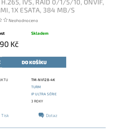
 H.265, IVS, RAID 0/1/5/10, ONVIF,
MI, 1X ESATA, 384 MB/S
Neohodnoceno
ost
Skladem
890 Kč
UKTU
TM-NV128-4K
TURM
E
IP ULTRA SÉRIE
3 ROKY
Tisk
Dotaz