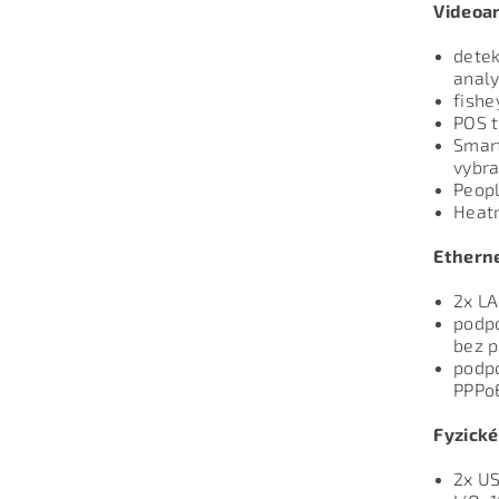
Videoan
detek
analy
fishe
POS 
Smart
vybr
Peopl
Heatm
Etherne
2x L
podpo
bez p
podpo
PPPoE
Fyzické
2x US