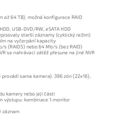
em až 64 TB), možná konfigurace RAID
SB HDD, USB-DVD/RW, eSATA HDD
episovaly starší záznamy (cyklický režim)
ním na vyčerpání kapacity
Mb/s (RAID5) nebo 64 Mb/s (bez RAID)
VR se nahrávací zátěž přesune na jiné NVR
 provádí sama kamera): 396 zón (22x18),
u kamery nebo její části
m výstupu: kombinace 1.monitor
ý záznam