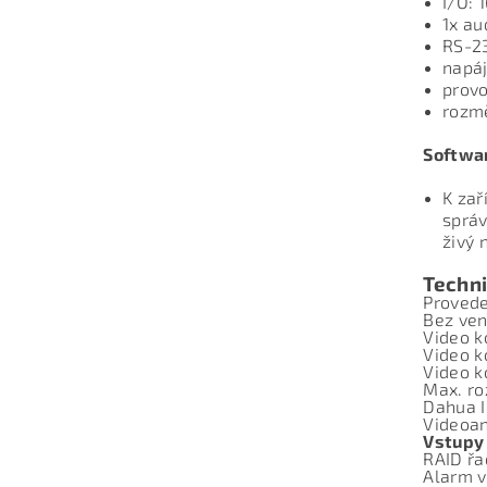
I/O: 
1x au
RS-23
napáj
provo
rozm
Softwa
K zař
správ
živý 
Techn
Proved
Bez ven
Video k
Video k
Video k
Max. ro
Dahua I
Videoan
Vstupy
RAID řa
Alarm v