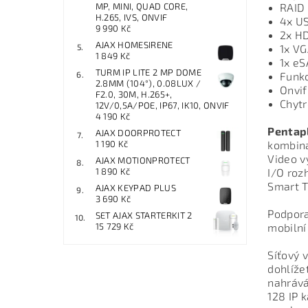
MP, MINI, QUAD CORE,
RAID
H.265, IVS, ONVIF
4x U
9 990 Kč
2x H
AJAX HOMESIRENE
1x V
1 849 Kč
1x eS
TURM IP LITE 2 MP DOME
Funkc
2.8MM (104°), 0.08LUX /
Onvif
F2.0, 30M, H.265+,
Chytr
12V/0,5A/POE, IP67, IK10, ONVIF
4 190 Kč
Pentap
AJAX DOORPROTECT
1 190 Kč
kombina
Video 
AJAX MOTIONPROTECT
1 890 Kč
I/O roz
Smart T
AJAX KEYPAD PLUS
3 690 Kč
Podpora
SET AJAX STARTERKIT 2
15 729 Kč
mobilní
Síťový 
dohlíže
nahrává
128 IP 