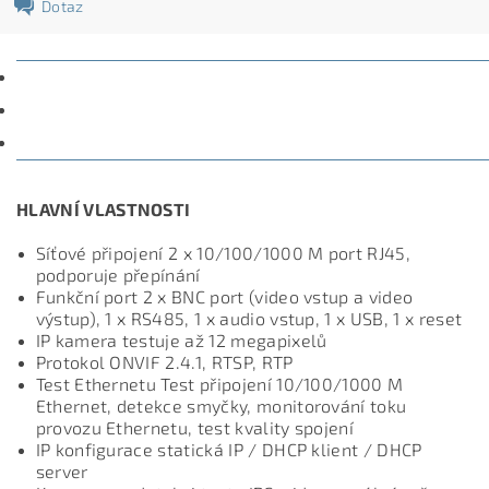
Dotaz
POPIS
PARAMETRY
DISKUZE
HLAVNÍ VLASTNOSTI
Síťové připojení 2 x 10/100/1000 M port RJ45,
podporuje přepínání
Funkční port 2 x BNC port (video vstup a video
výstup), 1 x RS485, 1 x audio vstup, 1 x USB, 1 x reset
IP kamera testuje až 12 megapixelů
Protokol ONVIF 2.4.1, RTSP, RTP
Test Ethernetu Test připojení 10/100/1000 M
Ethernet, detekce smyčky, monitorování toku
provozu Ethernetu, test kvality
spojení
IP konfigurace statická IP / DHCP klient / DHCP
server