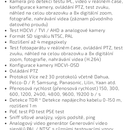
Kamera pro detekci testu IPC, video v reálném čase,
konfigurace kamery, ovládání PTZ, test zvuku,
náhled na celou obrazovku a 8x digitální zoom,
fotografie, nahrávání videa (záznam původního
datového proudu)
Test HDCVI / TVI / AHD a analogové kamery
Formát SD signálu NTSC, PAL
Rozlišení až 4 megapixely
Test fotoaparátu v reálném čase, ovládání PTZ, test
zvuku, náhled na celou obrazovku a 8x digitální
zoom, fotografie, nahrávání videa (H.264)
Konfigurace kamery HDCVI-OSD
Ovládání PTZ
Protokol Více než 30 protokolů včetně Dahua,
Pelco-D / P, Samsung, Panasonic, Lilin, Yaan atd.
Přenosová rychlost (přenosová rychlost) 150, 300,
600, 1200, 2400, 4800, 9600, 19200 b / s
Detekce TDR * Detekce napájecího kabelu 0-150 m,
rozlišení 1 m
PoE test PD test PSE test
Sniff síťové analýzy, výpis podsítě, ping
Analogový video generátor Generování video
signálů PAL / NTSC s různými testovacími vzory