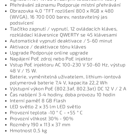
Přehrávání záznamu Podporuje místní přehrávání
Obrazovka 4,0 "TFT rozlišení 800 x RGB x 480
(WVGA), 16 700 000 barev, nastavitelný jas
podsvícení
Tlačítko zapnutí / vypnutí, 12 ovládacích kláves,
rozkládací klávesnice QWERTY se 45 klávesami
Automatické vypnutí deaktivace / 5-60 minut
Aktivace / deaktivace tónu kláves
Upgrade Podporuje online upgrade
Napájení PoE zdroj nebo PoE injektor
Vstup PoE injektoru AC 100-230 V 50-60 Hz, výstup
48 V / 15 W.
Baterie, vyměnitelná uživatelem, lithium-iontová
polymerová baterie 7,4 V, kapacita 22,2 Wh
Výstupní výkon PoE (802.3af, 802.3at) DC 12 V / 2 A
Čas nabíjení 3-4 hodiny, doba provozu 10 hodin
Interní paměť 8 GB Flash
LED světlo 2 x 35 lm LED světlo
Provozní teplota -10 ° C - +55 ° C
Provozní vlhkost 30% - 90%
Rozměry 190 x 113 x 37 mm
Hmotnost 0,5 kg