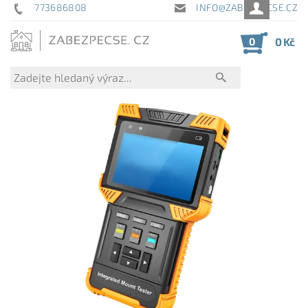
773686808
INFO@ZABEZPECSE.CZ
0
0 Kč