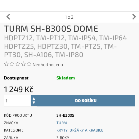
1
z 2
TURM SH-B300S DOME
HDPTZ12, TM-PT12, TM-IP54, TM-IP64
HDPTZ25, HDPTZ30, TM-PT25, TM-
PT30, SH-A106, TM-IP80
Neohodnoceno
Dostupnost
Skladem
1 249 Kč
KÓD PRODUKTU
SH-B300S
ZNAČKA
TURM
KATEGORIE
KRYTY, DRŽÁKY A KRABICE
ZÁRUKA
3 ROKY