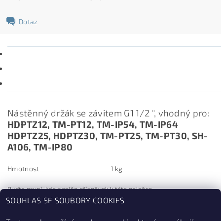
Dotaz
POPIS
PARAMETRY
DISKUZE
Nástěnný držák se závitem G1 1/2 ", vhodný pro:
HDPTZ12, TM-PT12, TM-IP54, TM-IP64
HDPTZ25, HDPTZ30, TM-PT25, TM-PT30, SH-
A106, TM-IP80
Hmotnost
1 kg
Buďte první, kdo napíše příspěvek k této položce.
SOUHLAS SE SOUBORY COOKIES
Přidat komentář