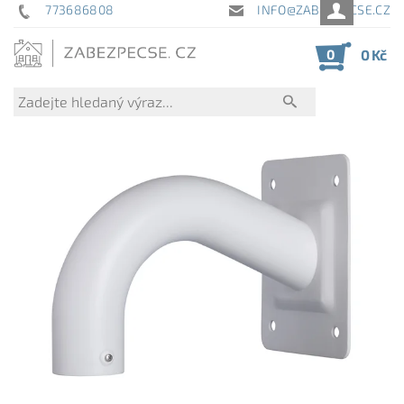
773686808
INFO@ZABEZPECSE.CZ
0
0 Kč