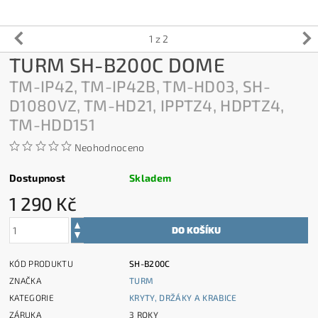
1
z 2
TURM SH-B200C DOME
TM-IP42, TM-IP42B, TM-HD03, SH-
D1080VZ, TM-HD21, IPPTZ4, HDPTZ4,
TM-HDD151
Neohodnoceno
Dostupnost
Skladem
1 290 Kč
KÓD PRODUKTU
SH-B200C
ZNAČKA
TURM
KATEGORIE
KRYTY, DRŽÁKY A KRABICE
ZÁRUKA
3 ROKY