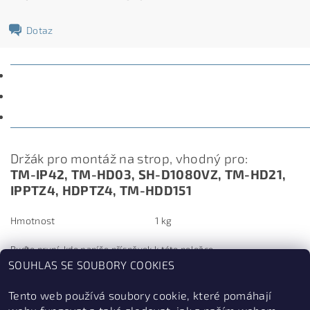
Dotaz
POPIS
PARAMETRY
DISKUZE
Držák pro montáž na strop, vhodný pro:
TM-IP42, TM-HD03, SH-D1080VZ, TM-HD21,
IPPTZ4, HDPTZ4, TM-HDD151
Hmotnost
1 kg
Buďte první, kdo napíše příspěvek k této položce.
SOUHLAS SE SOUBORY COOKIES
Přidat komentář
Tento web používá soubory cookie, které pomáhají