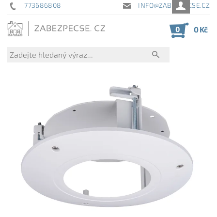
773686808
INFO@ZABEZPECSE.CZ
0
0 Kč