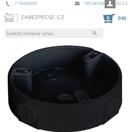
773686808
INFO@ZABEZPECSE.CZ
0
0 Kč