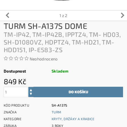
1
z 2
TURM SH-A137S DOME
TM-IP42, TM-IP42B, IPPTZ4, TM- HD03,
SH-D1080VZ, HDPTZ4, TM-HD21, TM-
HDD151, IP-E583-ZS
Neohodnoceno
Dostupnost
Skladem
849 Kč
KÓD PRODUKTU
SH-A137S
ZNAČKA
TURM
KATEGORIE
KRYTY, DRŽÁKY A KRABICE
ZÁRUKA
3 ROKY