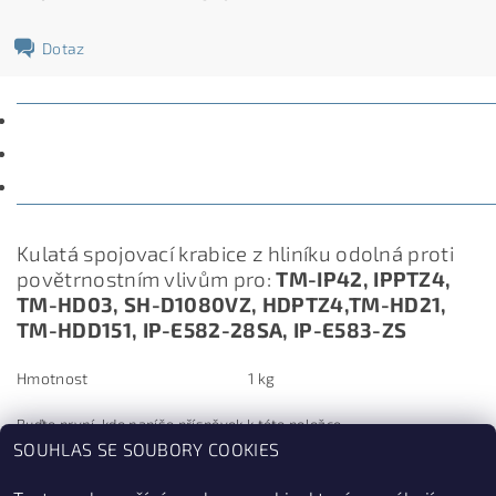
Dotaz
POPIS
PARAMETRY
DISKUZE
Kulatá spojovací krabice z hliníku odolná proti
povětrnostním vlivům pro:
TM-IP42, IPPTZ4,
TM-HD03, SH-D1080VZ, HDPTZ4,TM-HD21,
TM-HDD151, IP-E582-28SA, IP-E583-ZS
Hmotnost
1 kg
Buďte první, kdo napíše příspěvek k této položce.
SOUHLAS SE SOUBORY COOKIES
Přidat komentář