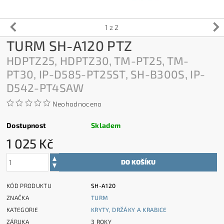
1
z 2
TURM SH-A120 PTZ
HDPTZ25, HDPTZ30, TM-PT25, TM-
PT30, IP-D585-PT25ST, SH-B300S, IP-
D542-PT4SAW
Neohodnoceno
Dostupnost
Skladem
1 025 Kč
KÓD PRODUKTU
SH-A120
ZNAČKA
TURM
KATEGORIE
KRYTY, DRŽÁKY A KRABICE
ZÁRUKA
3 ROKY