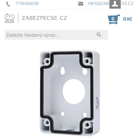
773686808
INFO@ZABEZPECSE.CZ
0
0 Kč