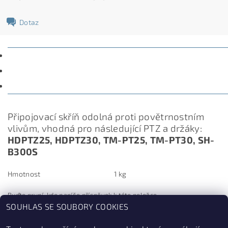
Dotaz
POPIS
PARAMETRY
DISKUZE
Připojovací skříň odolná proti povětrnostním
vlivům, vhodná pro následující PTZ a držáky:
HDPTZ25, HDPTZ30, TM-PT25, TM-PT30, SH-
B300S
Hmotnost
1 kg
Buďte první, kdo napíše příspěvek k této položce.
SOUHLAS SE SOUBORY COOKIES
Přidat komentář