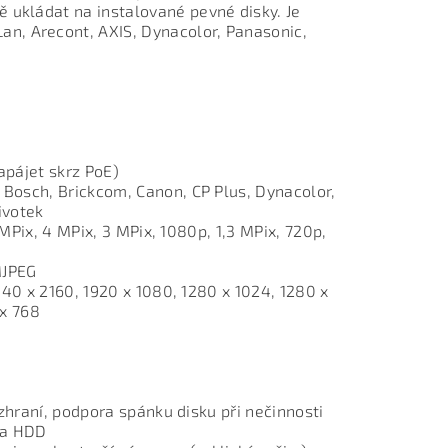
 ukládat na instalované pevné disky. Je
n, Arecont, AXIS, Dynacolor, Panasonic,
apájet skrz PoE)
Bosch, Brickcom, Canon, CP Plus, Dynacolor,
ivotek
 MPix, 4 MPix, 3 MPix, 1080p, 1,3 MPix, 720p,
MJPEG
840 x 2160, 1920 x 1080, 1280 x 1024, 1280 x
 x 768
ozhraní, podpora spánku disku při nečinnosti
 a HDD