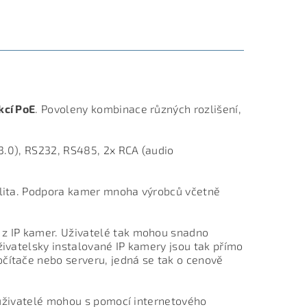
kcí PoE
. Povoleny kombinace různých rozlišení,
 3.0), RS232, RS485, 2x RCA (audio
tilita. Podpora kamer mnoha výrobců včetně
 z IP kamer. Uživatelé tak mohou snadno
živatelsky instalované IP kamery jsou tak přímo
čítače nebo serveru, jedná se tak o cenově
, uživatelé mohou s pomocí internetového