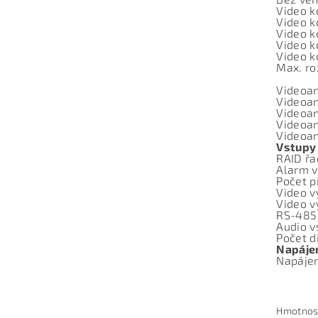
Video k
Video k
Video k
Video k
Video k
Max. ro
Videoan
Videoan
Videoan
Videoan
Videoan
Vstupy
RAID řa
Alarm v
Počet p
Video 
Video 
RS-485
Audio v
Počet d
Napáje
Napáje
Hmotnos