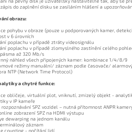
ání na pevný disk je uživatelsky nastavitelné tak, aby se př
zápis do zaplnění disku se zasíláním hlášení a upozorňová
ání obrazu:
ce pohybu v obraze (pouze u podporovaných kamer, detekci
vost v 6 úrovních
ání poplachu v případě ztráty videosignálu
ání poplachu v případě zlomyslného zastínění celého pohled
a pásma až 320 Mb/s
nný náhled všech připojených kamer: kombinace 1/4/8/9
amové režimy manuální/ záznam podle časovače/ alarmov
ora NTP (Network Time Protocol)
alytiky a chytré funkce:
ce obličeje, virtuální plot, vniknutí, zmizelý objekt - analy
tiky v IP kameře
rozpoznávání SPZ vozidel – nutná přítomnost ANPR kamery 
online zobrazení SPZ na HDMI výstupu
ye dewarping na jednom kanálu
terminálový záznam
e counting - počítání lidí