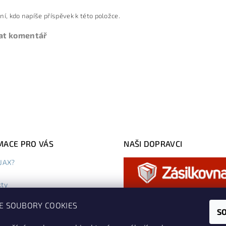
ní, kdo napíše příspěvek k této položce.
at komentář
MACE PRO VÁS
NAŠI DOPRAVCI
AJAX?
kty
dní podmínky
E SOUBORY COOKIES
ky ochrany osobních údajů
S