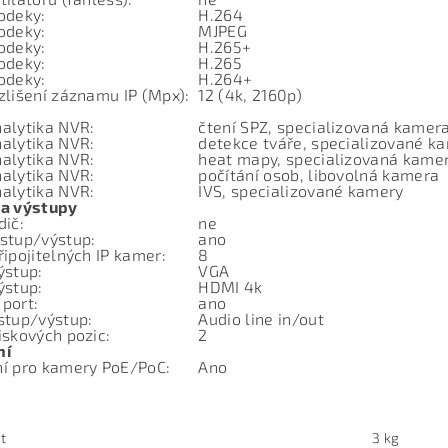
odeky:
H.264
odeky:
MJPEG
odeky:
H.265+
odeky:
H.265
odeky:
H.264+
zlišení záznamu IP (Mpx):
12 (4k, 2160p)
alytika NVR:
čtení SPZ, specializovaná kamer
alytika NVR:
detekce tváře, specializované k
alytika NVR:
heat mapy, specializovaná kame
alytika NVR:
počítání osob, libovolná kamera
alytika NVR:
IVS, specializované kamery
 a výstupy
dič:
ne
stup/výstup:
ano
řipojitelných IP kamer:
8
výstup:
VGA
výstup:
HDMI 4k
 port:
ano
stup/výstup:
Audio line in/out
iskových pozic:
2
ní
ní pro kamery PoE/PoC:
Ano
t
3 kg