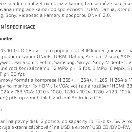
eče snadno nahlížet na obraz z kamer, ten se může současně
vána integrace kamer od společnosti TURM, Dahua, XtendLa
, Sony, Videosec a kamery s podporou ONVIF 2.0.
NÍ SPECIFIKACE
udio:
-45 100/1000Base-T pro připojení až 8 IP kamer (možnost n
 podpora kamer ONVIF, TURM, Dahua, Arecont Vision, AXIS, 
well, Panasonic, Pelco, Samsung, Sanyo, Sony, Videotec, V
elné rozlišení záznamu: 12 MPix při 15 fps, 8 MPix, 6 Mpix, 5
IF při 30 fps
amový formát a komprese H.265+, H.264+, H.265, H.264 a 
py na monitor: 1x HDMI, 1x VGA; volitelné rozlišení HDMI: 3
1024 x 768 VGA: 1920 x 1080, 1280 x 1024, 1280 x 720, 1024
ený přístup z mobilních zařízení Android a iOS
:
ání na pevný disk, 2 pozice, do kapacity 10 TB/disk; SATA r
oruje externí zálohování na USB a externí USB CD/DVD-RW