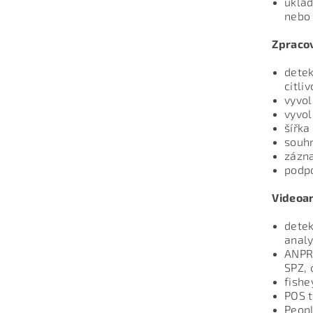
uklád
nebo 
Zpracov
detek
citli
vyvol
vyvol
šířk
souhr
zázn
podp
Videoan
detek
analy
ANPR 
SPZ, 
fishe
POS 
Peopl