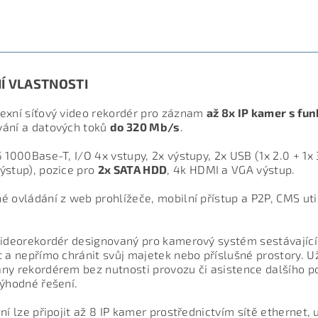
ETRY
ZE
Í VLASTNOSTI
exní síťový video rekordér pro záznam
až 8x IP kamer s fun
ání a datových toků
do 320 Mb/s
.
5 1000Base-T, I/O 4x vstupy, 2x výstupy, 2x USB (1x 2.0 + 1x
ýstup), pozice pro
2x SATA HDD
, 4k HDMI a VGA výstup.
é ovládání z web prohlížeče, mobilní přístup a P2P, CMS u
videorekordér designovaný pro kamerový systém sestávající
t a nepřímo chránit svůj majetek nebo příslušné prostory. U
ny rekordérem bez nutnosti provozu či asistence dalšího po
výhodné řešení.
ení lze připojit až 8 IP kamer prostřednictvím sítě ethernet