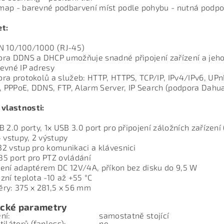
ap - barevné podbarvení míst podle pohybu - nutná podpo
t:
N 10/100/1000 (RJ-45)
ra DDNS a DHCP umožňuje snadné připojení zařízení a jeho 
evné IP adresy
ra protokolů a služeb: HTTP, HTTPS, TCP/IP, IPv4/IPv6, UP
r, PPPoE, DDNS, FTP, Alarm Server, IP Search (podpora Dahua
 vlastnosti:
B 2.0 porty, 1x USB 3.0 port pro připojení záložních zaříze
4 vstupy, 2 výstupy
2 vstup pro komunikaci a klávesnici
5 port pro PTZ ovládání
ení adaptérem DC 12V/4A, příkon bez disku do 9,5 W
zní teplota -10 až +55 °C
ry: 375 x 281,5 x 56 mm
ické parametry
ení:
samostatně stojící
tilátorů (fanless):
ne