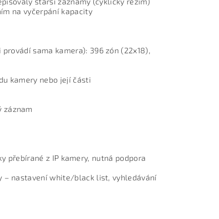
episovaly starší záznamy (cyklický režim)
ním na vyčerpání kapacity
 provádí sama kamera): 396 zón (22x18),
u kamery nebo její části
ý záznam
tiky přebírané z IP kamery, nutná podpora
– nastavení white/black list, vyhledávání