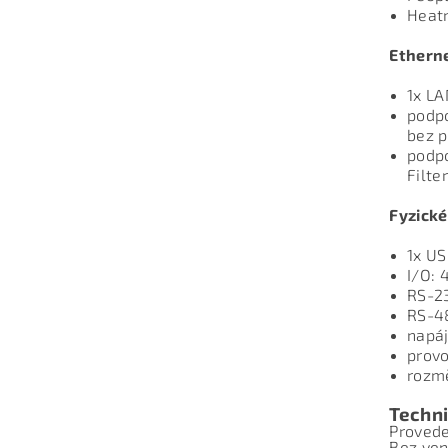
Heatm
Etherne
1x LA
podpo
bez p
podpo
Filte
Fyzické
1x US
I/O: 
RS-23
RS-48
napáj
provo
rozmě
Techn
Proved
Bez ven