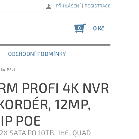
|
PŘIHLÁŠENÍ
REGISTRACE
0 Kč
0
OBCHODNÍ PODMÍNKY
 8x IP PoE
RM PROFI 4K NVR
KORDÉR, 12MP,
 IP POE
2X SATA PO 10TB, 1HE, QUAD