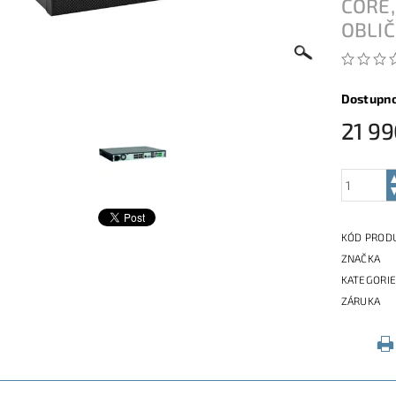
CORE,
OBLIČ
Dostupn
21 99
KÓD PROD
ZNAČKA
KATEGORI
ZÁRUKA