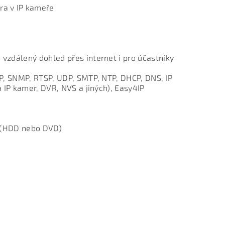
ra v IP kameře
vzdálený dohled přes internet i pro účastníky
nP, SNMP, RTSP, UDP, SMTP, NTP, DHCP, DNS, IP
 IP kamer, DVR, NVS a jiných), Easy4IP
ní (HDD nebo DVD)