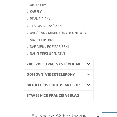
OBJEKTIVY
KABELY
PEVNÉ DISKY
TESTOVACÍ ZAŘÍZENÍ
OVLÁDÁNÍ, MIKROFONY, MONITORY
ADAPTÉRY BNC
NAPÁJENÍ, POE ZAŘÍZENÍ
DALŠÍ PŘÍSLUŠENSTVÍ
ZABEZPEČOVACÍ SYSTÉM AJAX
DOMOVNÍ VIDEOTELEFONY
MEŘÍCÍ PŘÍSTROJE PEAKTECH®
STAVEBNICE FRANZIS VERLAG
Aplikace AJAX ke stažení:
POPIS