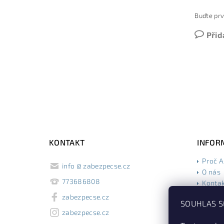
Buďte prv
Přid
KONTAKT
INFOR
Proč 
info
@
zabezpecse.cz
O nás
773686808
Konta
Obcho
zabezpecse.cz
SOUHLAS S
Podmín
zabezpecse.cz