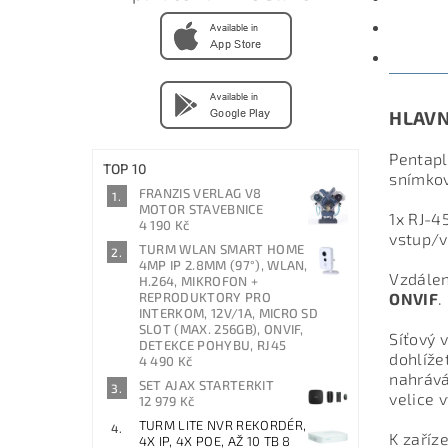
PARAM
DISKU
HLAVN
Pentapl
TOP 10
snímkov
FRANZIS VERLAG V8
MOTOR STAVEBNICE
1x RJ-4
4 190 Kč
vstup/v
TURM WLAN SMART HOME
4MP IP 2.8MM (97°), WLAN,
Vzdálen
H.264, MIKROFON +
REPRODUKTORY PRO
ONVIF
.
INTERKOM, 12V/1A, MICRO SD
SLOT (MAX. 256GB), ONVIF,
Síťový 
DETEKCE POHYBU, RJ45
dohlíže
4 490 Kč
nahrává
SET AJAX STARTERKIT
velice 
12 979 Kč
TURM LITE NVR REKORDÉR,
K zaříz
4X IP, 4X POE, AŽ 10 TB 8