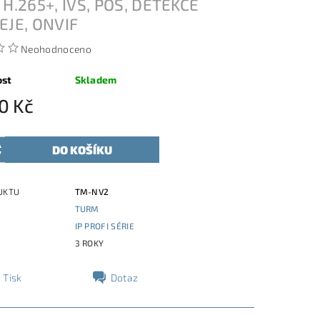
 H.265+, IVS, POS, DETEKCE
EJE, ONVIF
Neohodnoceno
ost
Skladem
0 Kč
UKTU
TM-NV2
TURM
E
IP PROFI SÉRIE
3 ROKY
Tisk
Dotaz