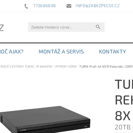
773686808
INFO@ZABEZPECSE.CZ
ROČ AJAX?
MONTÁŽ A SERVIS
KONTAKTY
ROVÉ SYSTÉMY TURM
IP KAMERY
IP PROFI SÉRIE
TURM Profi 4K NVR Rekordér, 12MP,
TU
RE
8X
20TB 