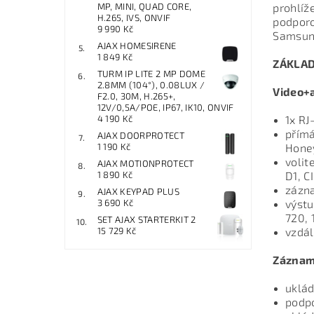
MP, MINI, QUAD CORE,
prohlíž
H.265, IVS, ONVIF
podporo
9 990 Kč
Samsung
AJAX HOMESIRENE
1 849 Kč
ZÁKLAD
TURM IP LITE 2 MP DOME
2.8MM (104°), 0.08LUX /
Video+a
F2.0, 30M, H.265+,
12V/0,5A/POE, IP67, IK10, ONVIF
4 190 Kč
1x RJ
přímá
AJAX DOORPROTECT
1 190 Kč
Honey
volit
AJAX MOTIONPROTECT
1 890 Kč
D1, C
zázn
AJAX KEYPAD PLUS
3 690 Kč
výstu
720, 
SET AJAX STARTERKIT 2
15 729 Kč
vzdál
Záznam
uklád
podp