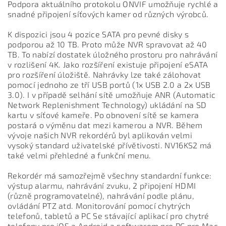
Podpora aktuálního protokolu ONVIF umožňuje rychlé a
snadné připojení síťových kamer od různých výrobců.
K dispozici jsou 4 pozice SATA pro pevné disky s
podporou až 10 TB. Proto může NVR spravovat až 40
TB. To nabízí dostatek úložného prostoru pro nahrávání
v rozlišení 4K. Jako rozšíření existuje připojení eSATA
pro rozšíření úložiště. Nahrávky lze také zálohovat
pomocí jednoho ze tří USB portů (1x USB 2.0 a 2x USB
3.0). I v případě selhání sítě umožňuje ANR (Automatic
Network Replenishment Technology) ukládání na SD
kartu v síťové kameře. Po obnovení sítě se kamera
postará o výměnu dat mezi kamerou a NVR. Během
vývoje našich NVR rekordérů byl aplikován velmi
vysoký standard uživatelské přívětivosti. NV16KS2 má
také velmi přehledné a funkční menu.
Rekordér má samozřejmě všechny standardní funkce:
výstup alarmu, nahrávání zvuku, 2 připojení HDMI
(různě programovatelné), nahrávání podle plánu,
ovládání PTZ atd. Monitorování pomocí chytrých
telefonů, tabletů a PC Se stávající aplikací pro chytré
telefony pro iOS a Android a softwarem pro PC pro Mac