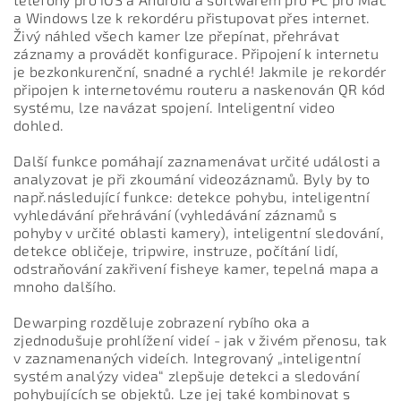
a Windows lze k rekordéru přistupovat přes internet.
Živý náhled všech kamer lze přepínat, přehrávat
záznamy a provádět konfigurace. Připojení k internetu
je bezkonkurenční, snadné a rychlé! Jakmile je rekordér
připojen k internetovému routeru a naskenován QR kód
systému, lze navázat spojení. Inteligentní video
dohled.
Další funkce pomáhají zaznamenávat určité události a
analyzovat je při zkoumání videozáznamů. Byly by to
např.následující funkce: detekce pohybu, inteligentní
vyhledávání přehrávání (vyhledávání záznamů s
pohyby v určité oblasti kamery), inteligentní sledování,
detekce obličeje, tripwire, instruze, počítání lidí,
odstraňování zakřivení fisheye kamer, tepelná mapa a
mnoho dalšího.
Dewarping rozděluje zobrazení rybího oka a
zjednodušuje prohlížení videí - jak v živém přenosu, tak
v zaznamenaných videích. Integrovaný „inteligentní
systém analýzy videa“ zlepšuje detekci a sledování
pohybujících se objektů. Lze jej také kombinovat s