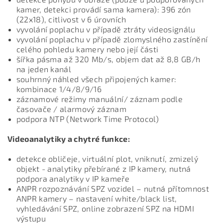
kamer, detekci provádí sama kamera): 396 zón
(22x18), citlivost v 6 úrovních
vyvolání poplachu v případě ztráty videosignálu
vyvolání poplachu v případě zlomyslného zastínění
celého pohledu kamery nebo její části
šířka pásma až 320 Mb/s, objem dat až 8,8 GB/h
na jeden kanál
souhrnný náhled všech připojených kamer:
kombinace 1/4/8/9/16
záznamové režimy manuální/ záznam podle
časovače / alarmový záznam
podpora NTP (Network Time Protocol)
Videoanalytiky a chytré funkce:
detekce obličeje, virtuální plot, vniknutí, zmizelý
objekt - analytiky přebírané z IP kamery, nutná
podpora analytiky v IP kameře
ANPR rozpoznávání SPZ vozidel – nutná přítomnost
ANPR kamery – nastavení white/black list,
vyhledávání SPZ, online zobrazení SPZ na HDMI
výstupu