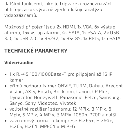
dalšími funkcemi, jako je tripwire a rozpoznávání
obličeje, a tak výrazně zjednodušuje analýzu
videozáznamů.
Možnosti připojení jsou 2x HDMI, 1x VGA, 6x výstup
alarmu, 16x vstup alarmu, 4x SATA, 1x eSATA, 2x USB
3.0, 1x USB 2.0, 1x RS232, 1x RS485, 1x RJ45, 1x eSATA.
TECHNICKÉ PARAMETRY
Video+audio:
1 x RJ-45 100/1000Base-T pro připojení až 16 IP
kamer
přímá podpora kamer ONVIF, TURM, Dahua, Arecont
Vision, AXIS, Bosch, Brickcom, Canon, CP Plus,
Dynacolor, Honeywell, Panasonic, Pelco, Samsung,
Sanyo, Sony, Videotec, Vivotek
volitelné rozlišení záznamu: 12 MPix, 8 MPix, 6
Mpix, 5 MPix, 4 MPix, 3 MPix, 1080p, 720P a další
záznamový formát a komprese H.265+, H.264+,
H.265, H.264, MPEG4 a MJPEG