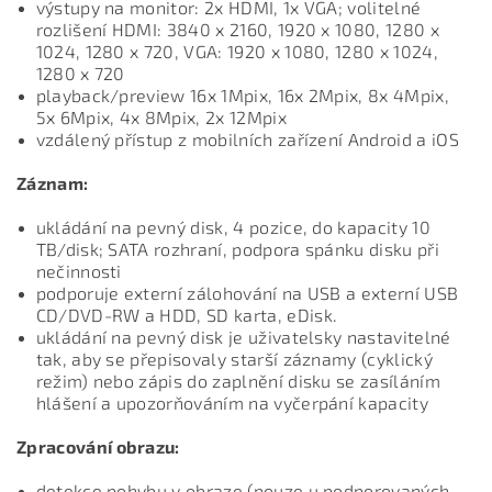
výstupy na monitor: 2x HDMI, 1x VGA; volitelné
rozlišení HDMI: 3840 x 2160, 1920 x 1080, 1280 x
1024, 1280 x 720, VGA: 1920 x 1080, 1280 x 1024,
1280 x 720
playback/preview 16x 1Mpix, 16x 2Mpix, 8x 4Mpix,
5x 6Mpix, 4x 8Mpix, 2x 12Mpix
vzdálený přístup z mobilních zařízení Android a iOS
Záznam:
ukládání na pevný disk, 4 pozice, do kapacity 10
TB/disk; SATA rozhraní, podpora spánku disku při
nečinnosti
podporuje externí zálohování na USB a externí USB
CD/DVD-RW a HDD, SD karta, eDisk.
ukládání na pevný disk je uživatelsky nastavitelné
tak, aby se přepisovaly starší záznamy (cyklický
režim) nebo zápis do zaplnění disku se zasíláním
hlášení a upozorňováním na vyčerpání kapacity
Zpracování obrazu:
detekce pohybu v obraze (pouze u podporovaných