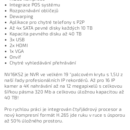
Integrace POS systému
Rozpoznávání obličejů
Dewarping
Aplikace pro chytré telefony s P2P
Až 4x SATA pevné disky každých 10 TB
Kapacita pevného disku až 40 TB
3x USB
2x HDMI
1x VGA
Onvif
Chytré vyhledávání přehrávání
NV16KS2 je NVR ve velkém 19 "palcovém krytu s 1,5U z
naší řady profesionálních IP rekordérů. A
ž pro 16 IP
kamer a 4K nahrávání až na 12 megapixelů s celkovou
šířkou pásma 320 Mb a celkovou úložnou kapacitou až
40 TB!
Pro rychlou práci je integrován čtyřjádrový procesor a
nový kompresní formát H.265 jde ruku v ruce s úsporou
až 50% úložného prostoru.