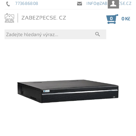
773686808
INFO@ZABEZPECSE.CZ
0
0 Kč