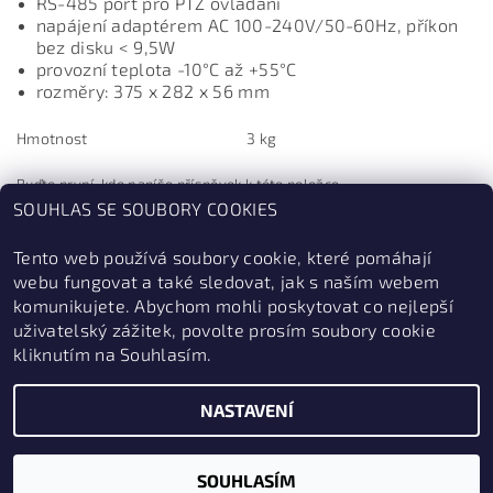
RS-485 port pro PTZ ovládání
napájení adaptérem AC 100-240V/50-60Hz, příkon
bez disku < 9,5W
provozní teplota -10°C až +55°C
rozměry: 375 x 282 x 56 mm
Hmotnost
3 kg
Buďte první, kdo napíše příspěvek k této položce.
SOUHLAS SE SOUBORY COOKIES
Přidat komentář
Tento web používá soubory cookie, které pomáhají
webu fungovat a také sledovat, jak s naším webem
komunikujete. Abychom mohli poskytovat co nejlepší
uživatelský zážitek, povolte prosím soubory cookie
kliknutím na Souhlasím.
NASTAVENÍ
2026 © ZabezpečSe.cz, všechna práva vyhrazena
Vytvořil Shoptet
SOUHLASÍM