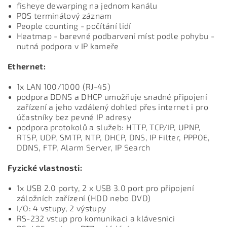
fisheye dewarping na jednom kanálu
POS terminálový záznam
People counting - počítání lidí
Heatmap - barevné podbarvení míst podle pohybu -
nutná podpora v IP kameře
Ethernet:
1x LAN 100/1000 (RJ-45)
podpora DDNS a DHCP umožňuje snadné připojení
zařízení a jeho vzdálený dohled přes internet i pro
účastníky bez pevné IP adresy
podpora protokolů a služeb: HTTP, TCP/IP, UPNP,
RTSP, UDP, SMTP, NTP, DHCP, DNS, IP Filter, PPPOE,
DDNS, FTP, Alarm Server, IP Search
Fyzické vlastnosti:
1x USB 2.0 porty, 2 x USB 3.0 port pro připojení
záložních zařízení (HDD nebo DVD)
I/O: 4 vstupy, 2 výstupy
RS-232 vstup pro komunikaci a klávesnici