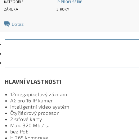
KATEGORIE
IP PROFI SÉRIE
ZÁRUKA
3 ROKY
Dotaz
POPIS
PARAMETRY
DISKUZE
HLAVNÍ VLASTNOST
I
12megapixelový záznam
Až pro 16 IP kamer
Inteligentní video systém
Čtyřjádrový procesor
2 síťové karty
Max. 320 Mb / s.
bez PoE
H.265 komprese