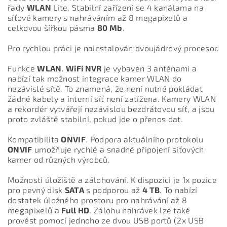
řady
WLAN
Lite. Stabilní zařízení se 4 kanálama na
síťové kamery s nahráváním až 8 megapixelů a
celkovou šířkou pásma
80 Mb
.
Pro rychlou práci je nainstalován dvoujádrový procesor.
Funkce
WLAN
.
WiFi NVR
je vybaven 3 anténami a
nabízí tak možnost integrace kamer WLAN do
nezávislé sítě. To znamená, že není nutné pokládat
žádné kabely a interní síť není zatížena. Kamery WLAN
a rekordér vytvářejí nezávislou bezdrátovou síť, a jsou
proto zvláště stabilní, pokud jde o přenos dat.
Kompatibilita
ONVIF
. Podpora aktuálního protokolu
ONVIF
umožňuje rychlé a snadné připojení síťových
kamer od různých výrobců.
Možnosti úložiště a zálohování. K dispozici je 1x pozice
pro pevný disk
SATA
s podporou až
4 TB
. To nabízí
dostatek úložného prostoru pro nahrávání až 8
megapixelů a
Full HD
. Zálohu nahrávek lze také
provést pomocí jednoho ze dvou USB portů (2x USB