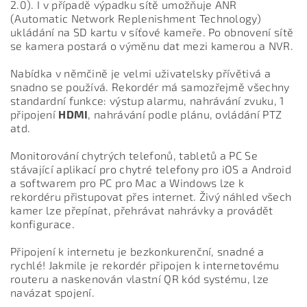
2.0). I v případě výpadku sítě umožňuje ANR
(Automatic Network Replenishment Technology)
ukládání na SD kartu v síťové kameře. Po obnovení sítě
se kamera postará o výměnu dat mezi kamerou a NVR.
Nabídka v němčině je velmi uživatelsky přívětivá a
snadno se používá. Rekordér má samozřejmě všechny
standardní funkce: výstup alarmu, nahrávání zvuku, 1
připojení
HDMI
, nahrávání podle plánu, ovládání PTZ
atd.
Monitorování chytrých telefonů, tabletů a PC Se
stávající aplikací pro chytré telefony pro iOS a Android
a softwarem pro PC pro Mac a Windows lze k
rekordéru přistupovat přes internet. Živý náhled všech
kamer lze přepínat, přehrávat nahrávky a provádět
konfigurace.
Připojení k internetu je bezkonkurenční, snadné a
rychlé! Jakmile je rekordér připojen k internetovému
routeru a naskenován vlastní QR kód systému, lze
navázat spojení.