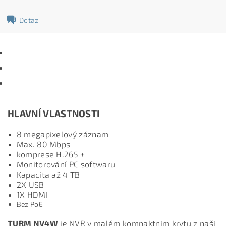
Dotaz
POPIS
PARAMETRY
DISKUZE
HLAVNÍ VLASTNOSTI
8 megapixelový záznam
Max. 80 Mbps
komprese H.265 +
Monitorování PC softwaru
Kapacita až 4 TB
2X USB
1X HDMI
Bez PoE
TURM NV4W
je NVR v malém kompaktním krytu z naší