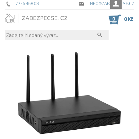
773686808
INFO@ZABEZPECSE.CZ
0
0 Kč