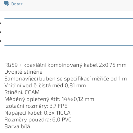
Dotaz
POPIS
PARAMETRY
DISKUZE
RG59 + koaxiální kombinovaný kabel 2x0,75 mm
Dvojitě stíněné
Samonavíjecí buben se specifikací měřiče od 1 m
Vnitřní vodič: čistá měď 0,81 mm
Stínění: CCAM
Měděný opletený štít: 144x0,12 mm
Izolační rozměry: 3,7 FPE
Napájecí kabel: 0,3x 11CCA
Rozměry pouzdra: 6,0 PVC
Barva bílá