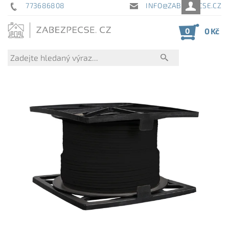
773686808
INFO@ZABEZPECSE.CZ
0
0 Kč