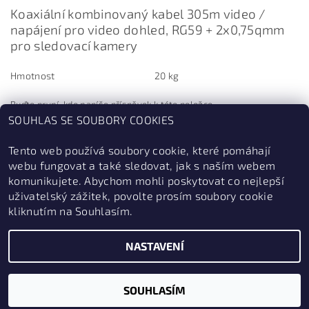
Koaxiální kombinovaný kabel 305m video /
napájení pro video dohled, RG59 + 2x0,75qmm
pro sledovací kamery
Hmotnost
20 kg
Buďte první, kdo napíše příspěvek k této položce.
SOUHLAS SE SOUBORY COOKIES
Přidat komentář
Tento web používá soubory cookie, které pomáhají
webu fungovat a také sledovat, jak s naším webem
komunikujete. Abychom mohli poskytovat co nejlepší
uživatelský zážitek, povolte prosím soubory cookie
kliknutím na Souhlasím.
NASTAVENÍ
2026 © ZabezpečSe.cz, všechna práva vyhrazena
Vytvořil Shoptet
SOUHLASÍM