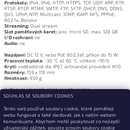
Protokoly:
IPv4, IPv6, HTTP, HTTPS, TCP, UDP, ARP, RTP,
RTSP, RTCP, RTMP, SMTP, FTP, SFTP, DHCP, DNS, DDNS,
QoS, UPnP, NTP, Multicast, ICMP, IGMP, NFS, PPPoE,
802.1x, Bonjour
Streaming:
Dual stream
Slot paměťových karet:
ano, micro SD, max. 128 GB
I/O rozhraní:
ne
Audio:
ne
Napájení:
DC 12 V, nebo PoE 802.3af, příkon do 15 W
Pracovní teplota:
-30 °C až 60 °C, vlhkost <95%
Krytí:
voděodolná dle IP67, antivandal provedení IK10
Rozměry:
159 x 118 mm
Hmotnost:
950 g
Buďte první, kdo napíše příspěvek k této položce.
SOUHLAS SE SOUBORY COOKIES
Přidat komentář
Tento web používá soubory cookie, které pomáhají
webu fungovat a také sledovat, jak s naším webem
komunikujete. Abychom mohli poskytovat co nejlepší
uživatelský zážitek, povolte prosím soubory cookie