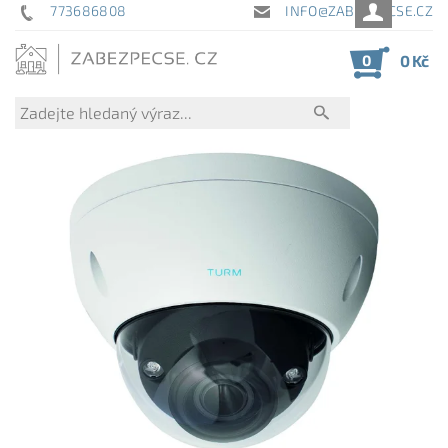
773686808
INFO@ZABEZPECSE.CZ
0
0 Kč