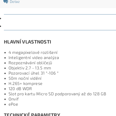
Dotaz
POPIS
DISKUZE
HLAVNÍ VLASTNOSTI
4 megapixelové rozlišení
Inteligentní video analýza
Rozpoznávání obličejů
Objektiv 2.7 - 13.5 mm
Pozorovací úhel 31 °-106 °
50m noční vidění
H.265+ komprese
120 dB WDR
Slot pro kartu Micro SD podporovaný až do 128 GB
Onvif
ePoe
TECHNICKÉ PARAMETRY