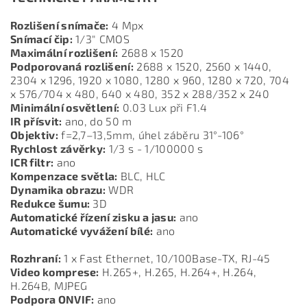
Rozlišení snímače:
4 Mpx
Snímací čip:
1/3" CMOS
Maximální rozlišení:
2688 x 1520
Podporovaná rozlišení:
2688 x 1520, 2560 x 1440,
2304 x 1296, 1920 x 1080, 1280 x 960, 1280 x 720, 704
x 576/704 x 480, 640 x 480, 352 x 288/352 x 240
Minimální osvětlení:
0.03 Lux při F1.4
IR přísvit:
ano, do 50 m
Objektiv:
f=2,7–13,5mm, úhel záběru 31°-106°
Rychlost závěrky:
1/3 s - 1/100000 s
ICR filtr:
ano
Kompenzace světla:
BLC, HLC
Dynamika obrazu:
WDR
Redukce šumu:
3D
Automatické řízení zisku a jasu:
ano
Automatické vyvážení bílé:
ano
Rozhraní:
1 x Fast Ethernet, 10/100Base-TX, RJ-45
Video komprese:
H.265+, H.265, H.264+, H.264,
H.264B, MJPEG
Podpora ONVIF:
ano