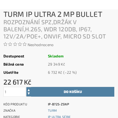
TURM IP ULTRA 2 MP BULLET
ROZPOZNÁNÍ SPZ,DRŽÁK V
BALENÍ,H.265, WDR 120DB, IP67,
12V/2A/POE+, ONVIF, MICRO SD SLOT
Neohodnoceno
Dostupnost
Skladem
Běžná cena
29 349 Kč
Ušetříte
6 732 Kč
(–22 %)
22 617 Kč
KÓD PRODUKTU
IP-B725-ZSNP
ZNAČKA
TURM
KATEGORIE
IP ULTRA SÉRIE