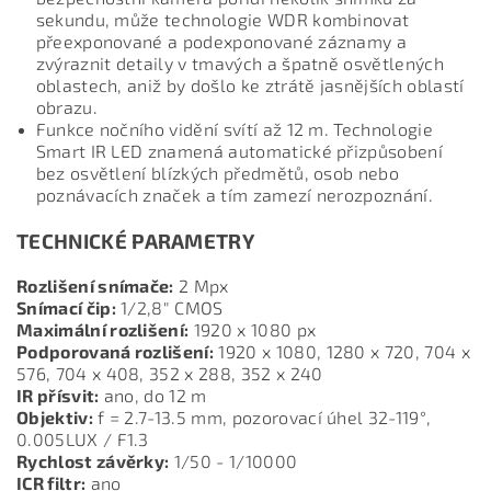
sekundu, může technologie WDR kombinovat
přeexponované a podexponované záznamy a
zvýraznit detaily v tmavých a špatně osvětlených
oblastech, aniž by došlo ke ztrátě jasnějších oblastí
obrazu.
Funkce nočního vidění svítí až 12 m. Technologie
Smart IR LED znamená automatické přizpůsobení
bez osvětlení blízkých předmětů, osob nebo
poznávacích značek a tím zamezí nerozpoznání.
TECHNICKÉ PARAMETRY
Rozlišení snímače:
2 Mpx
Snímací čip:
1/2,8" CMOS
Maximální rozlišení:
1920 x 1080 px
Podporovaná rozlišení:
1920 x 1080, 1280 x 720, 704 x
576, 704 x 408, 352 x 288, 352 x 240
IR přísvit:
ano, do 12 m
Objektiv:
f = 2.7-13.5 mm, pozorovací úhel 32-119°,
0.005LUX / F1.3
Rychlost závěrky:
1/50 - 1/10000
ICR filtr:
ano