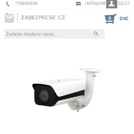
773686808
INFO@ZABEZPECSE.CZ
0
0 Kč