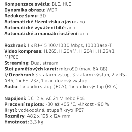
Kompenzace světla:
BLC, HLC
Dynamika obrazu:
WDR
Redukce šumu:
3D
Automatické řízení zisku a jasu:
ano
Automatické vyvážení bílé:
ano
Automatické a manuální ostření:
ano
Rozhraní:
1 x RJ-45 100/1000 Mbps, 1000Base-T
Video komprese:
H.265, H.264M, H.264H, H.264B,
MJPEG
Streaming:
Dual stream
Slot paměťových karet:
microSD (max. 64 GB)
I/O rozhraní:
3 x alarm vstup, 3 x alarm výstup, 2 x RS-
485, 1 x RS-232, 1 x analogový výstup
Audio:
1 x audio vstup (RCA), 1 x audio výstup (RCA)
Napájení:
DC 12 V, AC 24 V nebo PoE
Pracovní teplota:
-30 až +65 °C, vlhkost <90 %
Krytí:
voděodolná, stupeň krytí IP67
Rozměry:
482 x 196 x 124 mm
Hmotnost:
3,3 kg