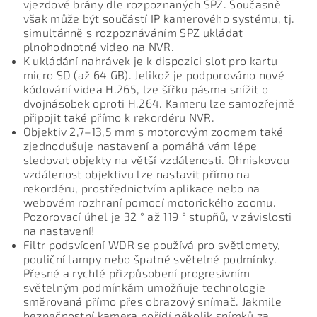
vjezdové brány dle rozpoznaných SPZ. Současně
však může být součástí IP kamerového systému, tj.
simultánně s rozpoznáváním SPZ ukládat
plnohodnotné video na NVR.
K ukládání nahrávek je k dispozici slot pro kartu
micro SD (až 64 GB). Jelikož je podporováno nové
kódování videa H.265, lze šířku pásma snížit o
dvojnásobek oproti H.264. Kameru lze samozřejmě
připojit také přímo k rekordéru NVR.
Objektiv 2,7–13,5 mm s motorovým zoomem také
zjednodušuje nastavení a pomáhá vám lépe
sledovat objekty na větší vzdálenosti. Ohniskovou
vzdálenost objektivu lze nastavit přímo na
rekordéru, prostřednictvím aplikace nebo na
webovém rozhraní pomocí motorického zoomu.
Pozorovací úhel je 32 ° až 119 ° stupňů, v závislosti
na nastavení!
Filtr podsvícení WDR se používá pro světlomety,
pouliční lampy nebo špatné světelné podmínky.
Přesné a rychlé přizpůsobení progresivním
světelným podmínkám umožňuje technologie
směrovaná přímo přes obrazový snímač. Jakmile
bezpečnostní kamera pořídí několik snímků za