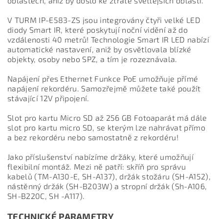
oblastech, aniž by došlo ke ztrátě světlejších oblastí.
V TURM IP-E583-ZS jsou integrovány čtyři velké LED
diody Smart IR, které poskytují noční vidění až do
vzdálenosti 40 metrů! Technologie Smart IR LED nabízí
automatické nastavení, aniž by osvětlovala blízké
objekty, osoby nebo SPZ, a tím je rozeznávala.
Napájení přes Ethernet Funkce PoE umožňuje přímé
napájení rekordéru. Samozřejmě můžete také použít
stávající 12V připojení.
Slot pro kartu Micro SD až 256 GB Fotoaparát má dále
slot pro kartu micro SD, se kterým lze nahrávat přímo
a bez rekordéru nebo samostatně z rekordéru!
Jako příslušenství nabízíme držáky, které umožňují
flexibilní montáž.
Mezi ně patří: skříň pro správu
kabelů (TM-A130-E, SH-A137), držák stožáru (SH-A152),
nástěnný držák (SH-B203W) a stropní držák (Sh-A106,
SH-B220C, SH -A117).
TECHNICKÉ PARAMETRY