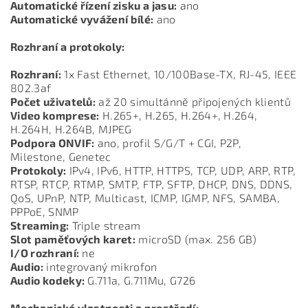
Automatické řízení zisku a jasu:
ano
Automatické vyvážení bílé:
ano
Rozhraní a protokoly:
Rozhraní:
1x Fast Ethernet, 10/100Base-TX, RJ-45, IEEE
802.3af
Počet uživatelů:
až 20 simultánně připojených klientů
Video komprese:
H.265+, H.265, H.264+, H.264,
H.264H, H.264B, MJPEG
Podpora ONVIF:
ano, profil S/G/T + CGI, P2P,
Milestone, Genetec
Protokoly:
IPv4, IPv6, HTTP, HTTPS, TCP, UDP, ARP, RTP,
RTSP, RTCP, RTMP, SMTP, FTP, SFTP, DHCP, DNS, DDNS,
QoS, UPnP, NTP, Multicast, ICMP, IGMP, NFS, SAMBA,
PPPoE, SNMP
Streaming:
Triple stream
Slot paměťových karet:
microSD (max. 256 GB)
I/O rozhraní:
ne
Audio:
integrovaný mikrofon
Audio kodeky:
G.711a, G.711Mu, G726
Mechanické vlastnosti a prostředí: