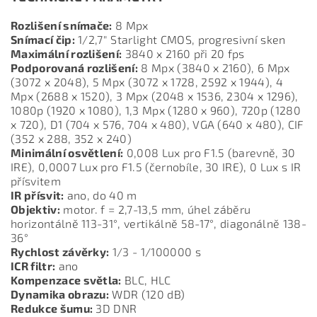
Rozlišení snímače:
8 Mpx
Snímací čip:
1/2,7" Starlight CMOS, progresivní sken
Maximální rozlišení:
3840 x 2160 při 20 fps
Podporovaná rozlišení:
8 Mpx (3840 x 2160), 6 Mpx
(3072 x 2048), 5 Mpx (3072 x 1728, 2592 x 1944), 4
Mpx (2688 x 1520), 3 Mpx (2048 x 1536, 2304 x 1296),
1080p (1920 x 1080), 1,3 Mpx (1280 x 960), 720p (1280
x 720), D1 (704 x 576, 704 x 480), VGA (640 x 480), CIF
(352 x 288, 352 x 240)
Minimální osvětlení:
0,008 Lux pro F1.5 (barevně, 30
IRE), 0,0007 Lux pro F1.5 (černobíle, 30 IRE), 0 Lux s IR
přísvitem
IR přísvit:
ano, do 40 m
Objektiv:
motor. f = 2,7-13,5 mm, úhel záběru
horizontálně 113-31°, vertikálně 58-17°, diagonálně 138-
36°
Rychlost závěrky:
1/3 - 1/100000 s
ICR filtr:
ano
Kompenzace světla:
BLC, HLC
Dynamika obrazu:
WDR (120 dB)
Redukce šumu:
3D DNR