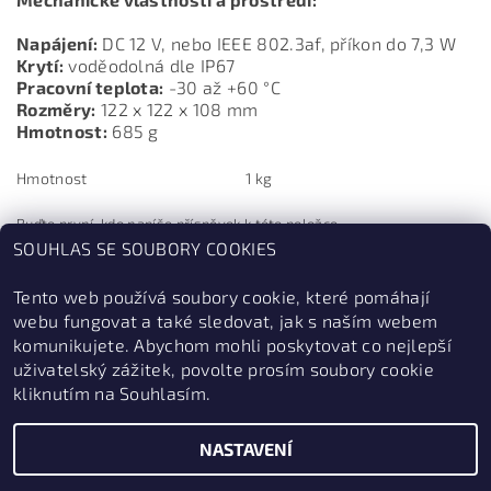
Napájení:
DC 12 V, nebo IEEE 802.3af, příkon do 7,3 W
Krytí:
voděodolná dle IP67
Pracovní teplota:
-30 až +60 °C
Rozměry:
122 x 122 x 108 mm
Hmotnost:
685 g
Hmotnost
1 kg
Buďte první, kdo napíše příspěvek k této položce.
SOUHLAS SE SOUBORY COOKIES
Přidat komentář
Tento web používá soubory cookie, které pomáhají
webu fungovat a také sledovat, jak s naším webem
komunikujete. Abychom mohli poskytovat co nejlepší
uživatelský zážitek, povolte prosím soubory cookie
kliknutím na Souhlasím.
NASTAVENÍ
2026 © ZabezpečSe.cz, všechna práva vyhrazena