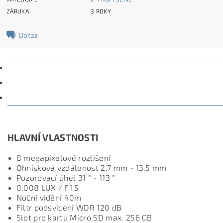
ZÁRUKA
3 ROKY
Dotaz
POPIS
PARAMETRY
DISKUZE
HLAVNÍ VLASTNOSTI
8 megapixelové rozlišení
Ohnisková vzdálenost 2,7 mm - 13,5 mm
Pozorovací úhel 31 ° - 113 °
0,008 LUX / F1.5
Noční vidění 4
0m
Filtr podsvícení WDR 120 dB
Slot pro kartu Micro SD max. 256 GB