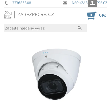
773686808
INFO@ZABEZPECSE.CZ
0
0 Kč