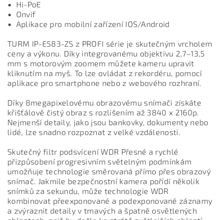
Hi-PoE
Onvif
Aplikace pro mobilní zařízení IOS/Android
TURM IP-E583-ZS z PROFI série je skutečným vrcholem
ceny a výkonu. Díky integrovanému objektivu 2,7–13,5
mm s motorovým zoomem můžete kameru upravit
kliknutím na myš. To lze ovládat z rekordéru, pomocí
aplikace pro smartphone nebo z webového rozhraní.
Díky 8megapixelovému obrazovému snímači získáte
křišťálově čistý obraz s rozlišením až 3840 x 2160p.
Nejmenší detaily, jako jsou bankovky, dokumenty nebo
lidé, lze snadno rozpoznat z velké vzdálenosti.
Skutečný filtr podsvícení WDR Přesné a rychlé
přizpůsobení progresivním světelným podmínkám
umožňuje technologie směrovaná přímo přes obrazový
snímač. Jakmile bezpečnostní kamera pořídí několik
snímků za sekundu, může technologie WDR
kombinovat přeexponované a podexponované záznamy
a zvýraznit detaily v tmavých a špatně osvětlených