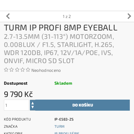
1
z 2
TURM IP PROFI 8MP EYEBALL
2.7-13.5MM (31-113°) MOTORZOOM,
0.008LUX / F1.5, STARLIGHT, H.265,
WDR 120DB, IP67, 12V/1A/POE, IVS,
ONVIF, MICRO SD SLOT
Neohodnoceno
Dostupnost
Skladem
9 790 Kč
KÓD PRODUKTU
IP-E583-ZS
ZNAČKA
TURM
KATEGORIE
IP PROFI SÉRIE