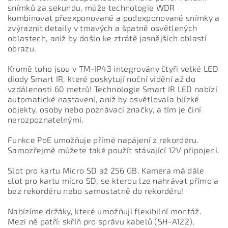
snímků za sekundu, může technologie WDR
kombinovat přeexponované a podexponované snímky a
zvýraznit detaily v tmavých a špatně osvětlených
oblastech, aniž by došlo ke ztrátě jasnějších oblastí
obrazu.
Kromě toho jsou v TM-IP43 integrovány čtyři velké LED
diody Smart IR, které poskytují noční vidění až do
vzdálenosti 60 metrů! Technologie Smart IR LED nabízí
automatické nastavení, aniž by osvětlovala blízké
objekty, osoby nebo poznávací značky, a tím je činí
nerozpoznatelnými.
Funkce PoE umožňuje přímé napájení z rekordéru.
Samozřejmě můžete také použít stávající 12V připojení.
Slot pro kartu Micro SD až 256 GB. Kamera má dále
slot pro kartu micro SD, se kterou lze nahrávat přímo a
bez rekordéru nebo samostatně do rekordéru!
Nabízíme držáky, které umožňují flexibilní montáž.
Mezi ně patří:
skříň pro správu kabelů (SH-A122),