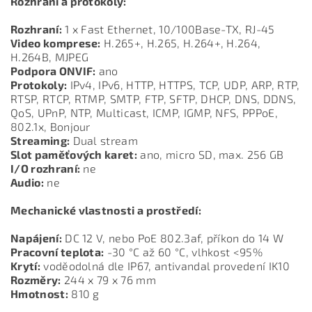
Rozhraní a protokoly:
Rozhraní:
1 x Fast Ethernet, 10/100Base-TX, RJ-45
Video komprese:
H.265+, H.265, H.264+, H.264,
H.264B, MJPEG
Podpora ONVIF:
ano
Protokoly:
IPv4, IPv6, HTTP, HTTPS, TCP, UDP, ARP, RTP,
RTSP, RTCP, RTMP, SMTP, FTP, SFTP, DHCP, DNS, DDNS,
QoS, UPnP, NTP, Multicast, ICMP, IGMP, NFS, PPPoE,
802.1x, Bonjour
Streaming:
Dual stream
Slot paměťových karet:
ano, micro SD, max. 256 GB
I/O rozhraní:
ne
Audio:
ne
Mechanické vlastnosti a prostředí:
Napájení:
DC 12 V, nebo PoE 802.3af, příkon do 14 W
Pracovní teplota:
-30 °C až 60 °C, vlhkost <95%
Krytí:
voděodolná dle IP67, antivandal provedení IK10
Rozměry:
244 x 79 x 76 mm
Hmotnost:
810 g