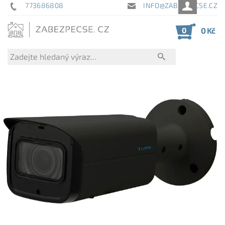
773686808
INFO@ZABEZPECSE.CZ
0
0 Kč