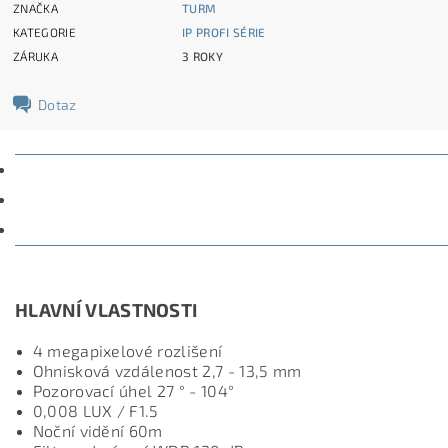
ZNAČKA
TURM
KATEGORIE
IP PROFI SÉRIE
ZÁRUKA
3 ROKY
Dotaz
POPIS
PARAMETRY
DISKUZE
HLAVNÍ VLASTNOSTI
4 megapixelové rozlišení
Ohnisková vzdálenost 2,7 - 13,5 mm
Pozorovací úhel 27 ° - 104°
0,008 LUX / F1.5
Noční vidění 60m