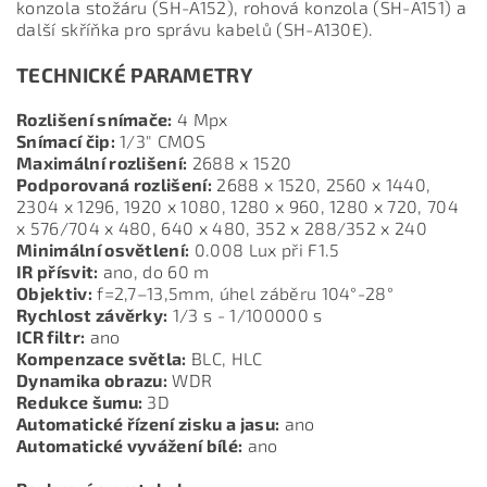
konzola stožáru (SH-A152), rohová konzola (SH-A151) a
další skříňka pro správu kabelů (SH-A130E).
TECHNICKÉ PARAMETRY
Rozlišení snímače:
4 Mpx
Snímací čip:
1/3" CMOS
Maximální rozlišení:
2688 x 1520
Podporovaná rozlišení:
2688 x 1520, 2560 x 1440,
2304 x 1296, 1920 x 1080, 1280 x 960, 1280 x 720, 704
x 576/704 x 480, 640 x 480, 352 x 288/352 x 240
Minimální osvětlení:
0.008 Lux při F1.5
IR přísvit:
ano, do 60 m
Objektiv:
f=2,7–13,5mm, úhel záběru 104°-28°
Rychlost závěrky:
1/3 s - 1/100000 s
ICR filtr:
ano
Kompenzace světla:
BLC, HLC
Dynamika obrazu:
WDR
Redukce šumu:
3D
Automatické řízení zisku a jasu:
ano
Automatické vyvážení bílé:
ano