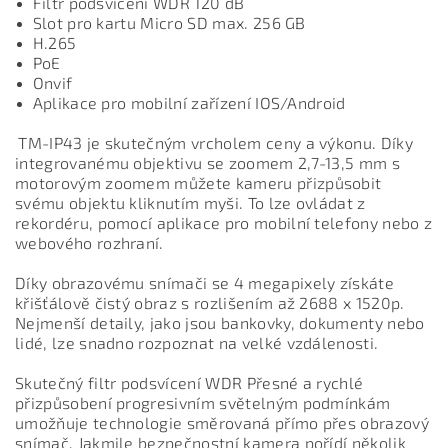
Filtr podsvícení WDR 120 dB
Slot pro kartu Micro SD max. 256 GB
H.265
PoE
Onvif
Aplikace pro mobilní zařízení IOS/Android
TM-IP43 je skutečným vrcholem ceny a výkonu. Díky
integrovanému objektivu se zoomem 2,7-13,5 mm s
motorovým zoomem můžete kameru přizpůsobit
svému objektu kliknutím myši. To lze ovládat z
rekordéru, pomocí aplikace pro mobilní telefony nebo z
webového rozhraní.
Díky obrazovému snímači se 4 megapixely získáte
křišťálově čistý obraz s rozlišením až 2688 x 1520p.
Nejmenší detaily, jako jsou bankovky, dokumenty nebo
lidé, lze snadno rozpoznat na velké vzdálenosti.
Skutečný filtr podsvícení WDR Přesné a rychlé
přizpůsobení progresivním světelným podmínkám
umožňuje technologie směrovaná přímo přes obrazový
snímač. Jakmile bezpečnostní kamera pořídí několik