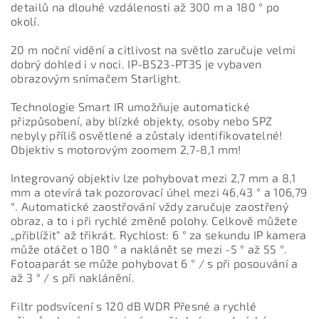
detailů na dlouhé vzdálenosti až 300 m a 180 ° po
okolí.
20 m noční vidění a citlivost na světlo zaručuje velmi
dobrý dohled i v noci. IP-B523-PT3S je vybaven
obrazovým snímačem Starlight.
Technologie Smart IR umožňuje automatické
přizpůsobení, aby blízké objekty, osoby nebo SPZ
nebyly příliš osvětlené a zůstaly identifikovatelné!
Objektiv s motorovým zoomem 2,7-8,1 mm!
Integrovaný objektiv lze pohybovat mezi 2,7 mm a 8,1
mm a otevírá tak pozorovací úhel mezi 46,43 ° a 106,79
°. Automatické zaostřování vždy zaručuje zaostřený
obraz, a to i při rychlé změně polohy. Celkově můžete
„přiblížit“ až třikrát. Rychlost: 6 ° za sekundu IP kamera
může otáčet o 180 ° a naklánět se mezi -5 ° až 55 °.
Fotoaparát se může pohybovat 6 ° / s při posouvání a
až 3 ° / s při naklánění.
Filtr podsvícení s 120 dB WDR Přesné a rychlé