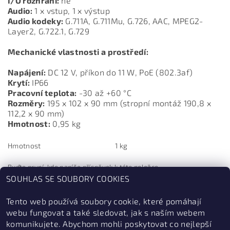
I/O rozhraní:
ne
Audio:
1 x vstup, 1 x výstup
Audio kodeky:
G.711A, G.711Mu, G.726, AAC, MPEG2-
Layer2, G.722.1, G.729
Mechanické vlastnosti a prostředí:
Napájení:
DC 12 V, příkon do 11 W, PoE (802.3af)
Krytí:
IP66
Pracovní teplota:
-30 až +60 °C
Rozměry:
195 x 102 x 90 mm (stropní montáž 190,8 x
112,2 x 90 mm)
Hmotnost:
0,95 kg
Hmotnost
1 kg
Buďte první, kdo napíše příspěvek k této položce.
SOUHLAS SE SOUBORY COOKIES
Přidat komentář
Tento web používá soubory cookie, které pomáhají
webu fungovat a také sledovat, jak s naším webem
komunikujete. Abychom mohli poskytovat co nejlepší