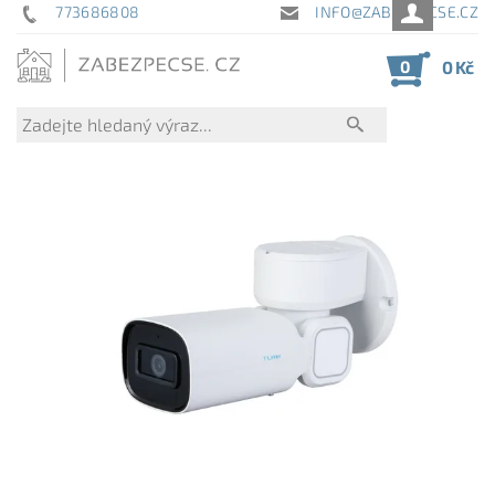
773686808
INFO@ZABEZPECSE.CZ
0
0 Kč