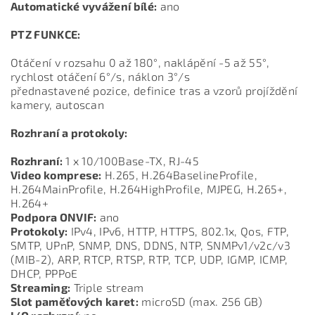
Automatické vyvážení bílé:
ano
PTZ FUNKCE:
Otáčení v rozsahu 0 až 180°, naklápění -5 až 55°,
rychlost otáčení 6°/s, náklon 3°/s
přednastavené pozice, definice tras a vzorů projíždění
kamery, autoscan
Rozhraní a protokoly:
Rozhraní:
1 x 10/100Base-TX, RJ-45
Video komprese:
H.265, H.264BaselineProfile,
H.264MainProfile, H.264HighProfile, MJPEG, H.265+,
H.264+
Podpora ONVIF:
ano
Protokoly:
IPv4, IPv6, HTTP, HTTPS, 802.1x, Qos, FTP,
SMTP, UPnP, SNMP, DNS, DDNS, NTP, SNMPv1/v2c/v3
(MIB-2), ARP, RTCP, RTSP, RTP, TCP, UDP, IGMP, ICMP,
DHCP, PPPoE
Streaming:
Triple stream
Slot paměťových karet:
microSD (max. 256 GB)