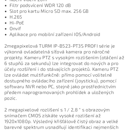
Filtr podsvícení WDR 120 dB
Slot pro kartu Micro SD max. 256 GB
H.265
Hi-PoE
Onvif
Aplikace pro mobilní zařízení IOS/Android
2megapixelová TURM IP-B523-PT3S PROFI série je
výkonná ovladatelná síťová kamera pro náročné
projekty. Kameru PTZ s vysokým rozlišením (otáčení až
6 stupňů za sekundu) lze integrovat do nových a pro
účely rozšíření i do stávajících projektů. Kameru PTZ
lze ovládat multifunkčně: přímo pomocí volitelně
dostupného ovládacího zařízení (joysticku), pomocí
softwaru NVR nebo PC, stejně jako prostřednictvím
předem naprogramovaných prohlídek a uložených
pozic.
2 megapixelové rozlišení s 1 / 2,8 “ s obrazovým
snímačem CMOS získáte vysoké rozlišení až
1920x1080p. Výsledný křišťálově čistý obraz a velké
barevné spektrum usnadňují identifikaci nejmenších