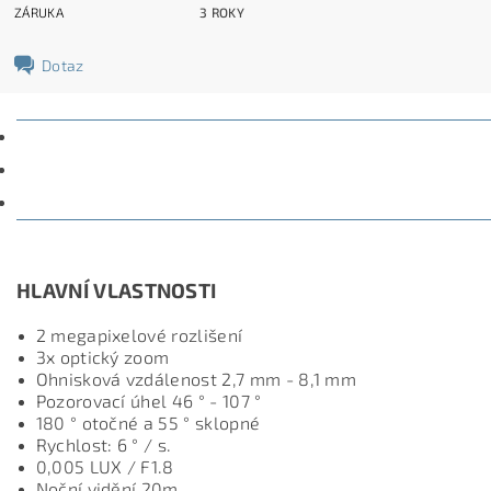
ZÁRUKA
3 ROKY
Dotaz
POPIS
PARAMETRY
DISKUZE
HLAVNÍ VLASTNOSTI
2 megapixelové rozlišení
3x optický zoom
Ohnisková vzdálenost 2,7 mm - 8,1 mm
Pozorovací úhel 46 ° - 107 °
180 ° otočné a 55 ° sklopné
Rychlost: 6 ° / s.
0,005 LUX / F1.8
Noční vidění 20m