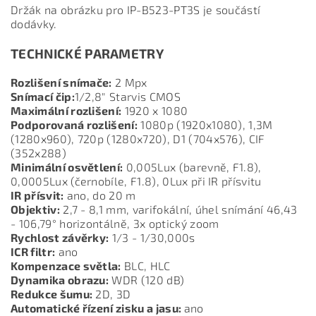
Držák na obrázku pro IP-B523-PT3S je součástí
dodávky.
TECHNICKÉ PARAMETRY
Rozlišení snímače:
2 Mpx
Snímací čip:
1/2,8" Starvis CMOS
Maximální rozlišení:
1920 x 1080
Podporovaná rozlišení:
1080p (1920x1080), 1,3M
(1280x960), 720p (1280x720), D1 (704x576), CIF
(352x288)
Minimální osvětlení:
0,005Lux (barevně, F1.8),
0,0005Lux (černobíle, F1.8), 0Lux při IR přísvitu
IR přísvit:
ano, do 20 m
Objektiv:
2,7 - 8,1 mm, varifokální, úhel snímání 46,43
- 106,79° horizontálně, 3x optický zoom
Rychlost závěrky:
1/3 - 1/30,000s
ICR filtr:
ano
Kompenzace světla:
BLC, HLC
Dynamika obrazu:
WDR (120 dB)
Redukce šumu:
2D, 3D
Automatické řízení zisku a jasu:
ano