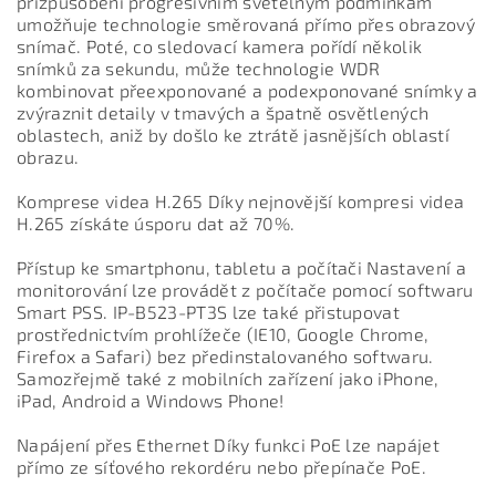
přizpůsobení progresivním světelným podmínkám
umožňuje technologie směrovaná přímo přes obrazový
snímač. Poté, co sledovací kamera pořídí několik
snímků za sekundu, může technologie WDR
kombinovat přeexponované a podexponované snímky a
zvýraznit detaily v tmavých a špatně osvětlených
oblastech, aniž by došlo ke ztrátě jasnějších oblastí
obrazu.
Komprese videa H.265 Díky nejnovější kompresi videa
H.265 získáte úsporu dat až 70%.
Přístup ke smartphonu, tabletu a počítači Nastavení a
monitorování lze provádět z počítače pomocí softwaru
Smart PSS. IP-B523-PT3S lze také přistupovat
prostřednictvím prohlížeče (IE10, Google Chrome,
Firefox a Safari) bez předinstalovaného softwaru.
Samozřejmě také z mobilních zařízení jako iPhone,
iPad, Android a Windows Phone!
Napájení přes Ethernet Díky funkci PoE lze napájet
přímo ze síťového rekordéru nebo přepínače PoE.