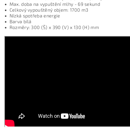
Max. doba na vypuštění mlhy - 69 sekund
Celkový vypouštěný objem: 1700 m3
Nízká spotřeba energie
Barva bílá
Rozměry: 300 (Š) x 390 (V) x 130 (H) mm