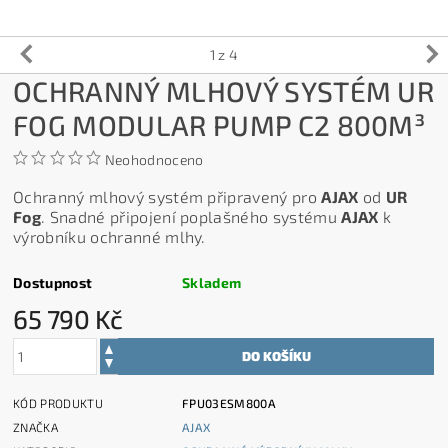
1
z 4
OCHRANNÝ MLHOVÝ SYSTÉM UR
FOG MODULAR PUMP C2 800M³
Neohodnoceno
Ochranný mlhový systém připravený pro
AJAX
od
UR
Fog
. Snadné připojení poplašného systému
AJAX
k
výrobníku ochranné mlhy.
Dostupnost
Skladem
65 790 Kč
KÓD PRODUKTU
FPU03ESM800A
ZNAČKA
AJAX