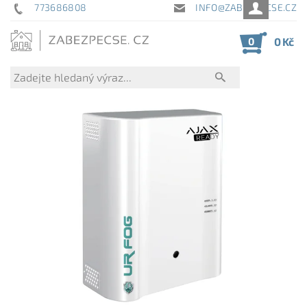
773686808
INFO@ZABEZPECSE.CZ
0
0 Kč