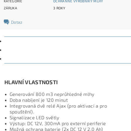
KATEGORIE
OCHRANNÉ VÝROBNÍKY MLHY
ZÁRUKA
3 ROKY
Dotaz
POPIS
PARAMETRY
DISKUZE
HLAVNÍ VLASTNOSTI
Generování 800 m3 neprůhledné mlhy
Doba nabíjení je 120 minut
Integrovaná dvě relé Ajax (pro aktivaci a pro
spouštění).
Signalizace LED světly
Výstup: DC 12V, 300mA pro externí periferie
Možná ochrana baterie (2x DC 12 V 2,0 Ah)