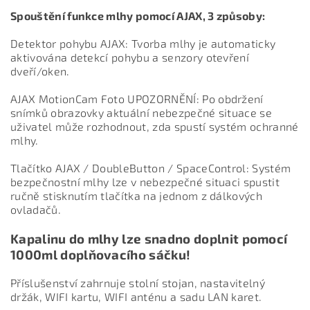
Spouštění funkce mlhy pomocí AJAX, 3 způsoby:
Detektor pohybu AJAX: Tvorba mlhy je automaticky
aktivována detekcí pohybu a senzory otevření
dveří/oken.
AJAX MotionCam Foto UPOZORNĚNÍ: Po obdržení
snímků obrazovky aktuální nebezpečné situace se
uživatel může rozhodnout, zda spustí systém ochranné
mlhy.
Tlačítko AJAX / DoubleButton / SpaceControl: Systém
bezpečnostní mlhy lze v nebezpečné situaci spustit
ručně stisknutím tlačítka na jednom z dálkových
ovladačů.
Kapalinu do mlhy lze snadno doplnit pomocí
1000ml doplňovacího sáčku!
Příslušenství zahrnuje stolní stojan, nastavitelný
držák, WIFI kartu, WIFI anténu a sadu LAN karet.