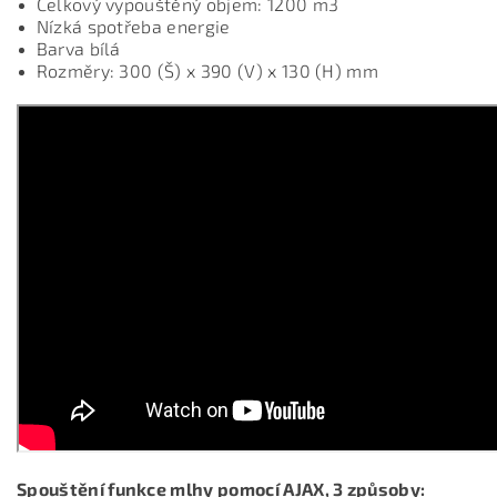
Celkový vypouštěný objem: 1200 m3
Nízká spotřeba energie
Barva bílá
Rozměry: 300 (Š) x 390 (V) x 130 (H) mm
Spouštění funkce mlhy pomocí AJAX, 3 způsoby: