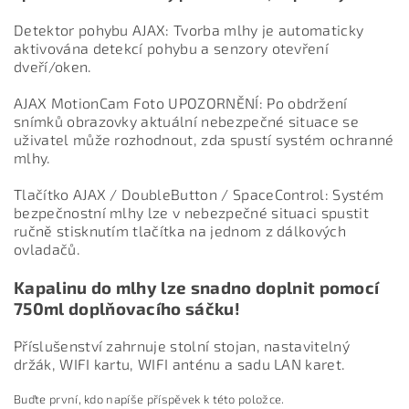
Detektor pohybu AJAX: Tvorba mlhy je automaticky
aktivována detekcí pohybu a senzory otevření
dveří/oken.
AJAX MotionCam Foto UPOZORNĚNÍ: Po obdržení
snímků obrazovky aktuální nebezpečné situace se
uživatel může rozhodnout, zda spustí systém ochranné
mlhy.
Tlačítko AJAX / DoubleButton / SpaceControl: Systém
bezpečnostní mlhy lze v nebezpečné situaci spustit
ručně stisknutím tlačítka na jednom z dálkových
ovladačů.
Kapalinu do mlhy lze snadno doplnit pomocí
750ml doplňovacího sáčku!
Příslušenství zahrnuje stolní stojan, nastavitelný
držák, WIFI kartu, WIFI anténu a sadu LAN karet.
Buďte první, kdo napíše příspěvek k této položce.