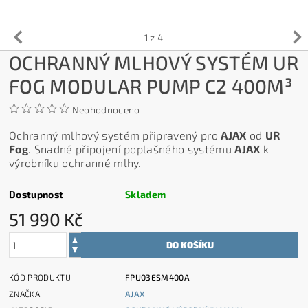
1
z 4
OCHRANNÝ MLHOVÝ SYSTÉM UR
FOG MODULAR PUMP C2 400M³
Neohodnoceno
Ochranný mlhový systém připravený pro
AJAX
od
UR
Fog
. Snadné připojení poplašného systému
AJAX
k
výrobníku ochranné mlhy.
Dostupnost
Skladem
51 990 Kč
KÓD PRODUKTU
FPU03ESM400A
ZNAČKA
AJAX