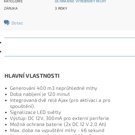
KATEGORIE
OCHRANNÉ VÝROBNÍKY MLHY
ZÁRUKA
3 ROKY
Dotaz
POPIS
DISKUZE
HLAVNÍ VLASTNOSTI
Generování 400 m3 neprůhledné mlhy
Doba nabíjení je 120 minut
Integrovaná dvě relé Ajax (pro aktivaci a pro
spouštění).
Signalizace LED světly
Výstup: DC 12V, 300mA pro externí periferie
Možná ochrana baterie (2x DC 12 V 2,0 Ah)
Max. doba na vypuštění mlhy - 46 sekund