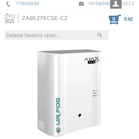
773686808
INFO@ZABEZPECSE.CZ
0
0 Kč