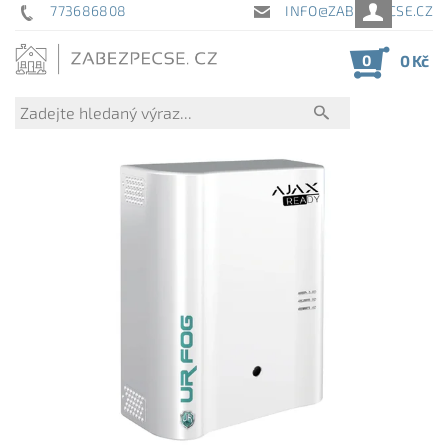
773686808
INFO@ZABEZPECSE.CZ
0
0 Kč