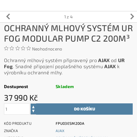
1
z 4
OCHRANNÝ MLHOVÝ SYSTÉM UR
FOG MODULAR PUMP C2 200M³
Neohodnoceno
Ochranný mlhový systém připravený pro
AJAX
od
UR
Fog
. Snadné připojení poplašného systému
AJAX
k
výrobníku ochranné mlhy.
Dostupnost
Skladem
37 990 Kč
KÓD PRODUKTU
FPU03ESM200A
ZNAČKA
AJAX