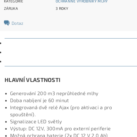
KATEGORIE
OCHRANNÉ VÝROBNÍKY MLHY
ZÁRUKA
3 ROKY
Dotaz
POPIS
PARAMETRY
DISKUZE
HLAVNÍ VLASTNOSTI
Generování 200 m3 neprůhledné mlhy
Doba nabíjení je 60 minut
Integrovaná dvě relé Ajax (pro aktivaci a pro
spouštění).
Signalizace LED světly
Výstup: DC 12V, 300mA pro externí periferie
Možná ochrana baterie (2x DC 12 V 2,0 Ah)