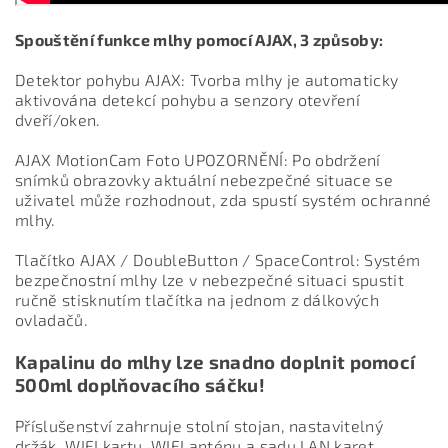
Spouštění funkce mlhy pomocí AJAX, 3 způsoby:
Detektor pohybu AJAX: Tvorba mlhy je automaticky
aktivována detekcí pohybu a senzory otevření
dveří/oken.
AJAX MotionCam Foto UPOZORNĚNÍ: Po obdržení
snímků obrazovky aktuální nebezpečné situace se
uživatel může rozhodnout, zda spustí systém ochranné
mlhy.
Tlačítko AJAX / DoubleButton / SpaceControl: Systém
bezpečnostní mlhy lze v nebezpečné situaci spustit
ručně stisknutím tlačítka na jednom z dálkových
ovladačů.
Kapalinu do mlhy lze snadno doplnit pomocí
500ml doplňovacího sáčku!
Příslušenství zahrnuje stolní stojan, nastavitelný
držák, WIFI kartu, WIFI anténu a sadu LAN karet.