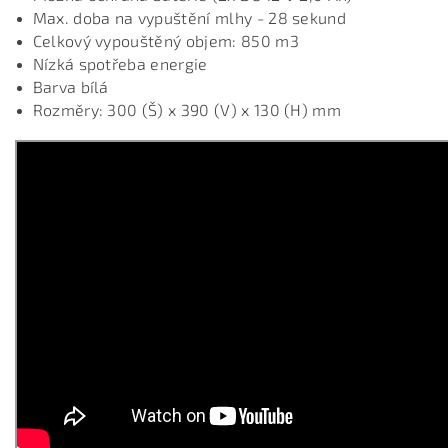
Max. doba na vypuštění mlhy - 28 sekund
Celkový vypouštěný objem: 850 m3
Nízká spotřeba energie
Barva bílá
Rozměry: 300 (Š) x 390 (V) x 130 (H) mm