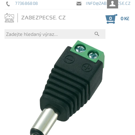
773686808
INFO@ZABEZPECSE.CZ
0
0 Kč