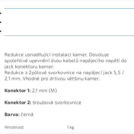
POPIS
PARAMETRY
DISKUZE
Redukce usnadňující instalaci kamer. Dovoluje
spolehlivé upevnění dvou kabelů napájecího napětí do
jack konektoru kamer.
Redukce z 2pólové svorkovnice na napájecí jack 5,5 /
2,1 mm. Vhodné pro drtivou většinu kamer.
Konektor 1:
2,1 mm (M)
Konektor 2:
šroubová svorkovnice
Barva:
černá
Hmotnost
1 kg