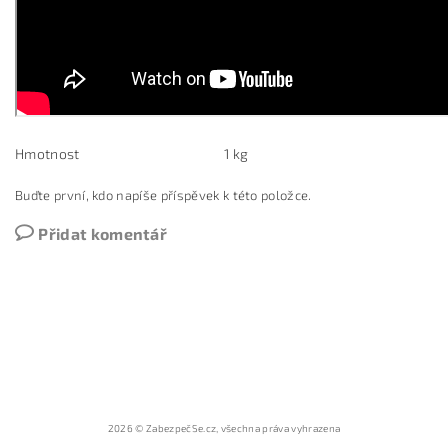
Hmotnost
1 kg
Buďte první, kdo napíše příspěvek k této položce.
Přidat komentář
2026 © ZabezpečSe.cz, všechna práva vyhrazena