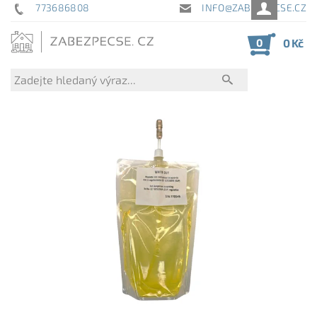
773686808
INFO@ZABEZPECSE.CZ
0
0 Kč