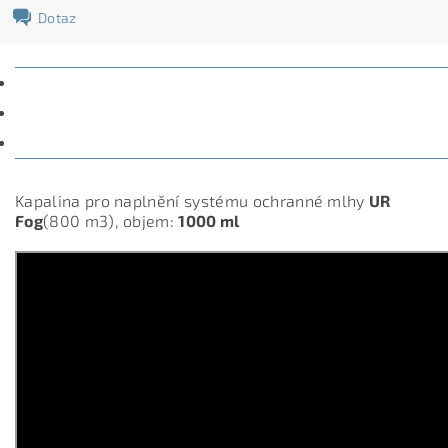
Dotaz
POPIS
PARAMETRY
DISKUZE
Kapalina pro naplnění systému ochranné mlhy
UR
Fog
(800 m3), objem:
1000 ml