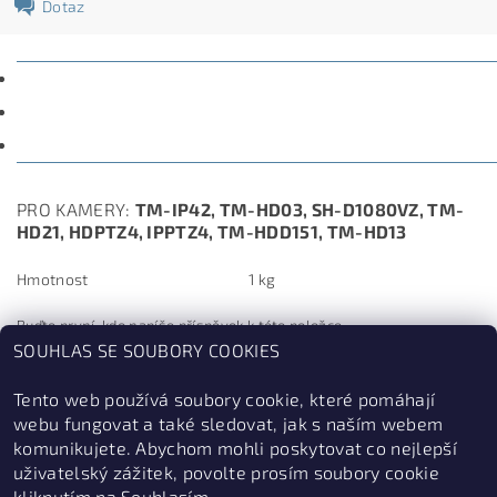
Dotaz
POPIS
PARAMETRY
DISKUZE
PRO KAMERY:
TM-IP42, TM-HD03, SH-D1080VZ, TM-
HD21, HDPTZ4, IPPTZ4, TM-HDD151, TM-HD13
Hmotnost
1 kg
Buďte první, kdo napíše příspěvek k této položce.
SOUHLAS SE SOUBORY COOKIES
Přidat komentář
Tento web používá soubory cookie, které pomáhají
webu fungovat a také sledovat, jak s naším webem
komunikujete. Abychom mohli poskytovat co nejlepší
uživatelský zážitek, povolte prosím soubory cookie
kliknutím na Souhlasím.