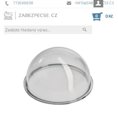
773686808
INFO@ZABEZPECSE.CZ
0
0 Kč