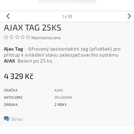
1
z 10
AJAX TAG 25KS
Neohodnoceno
Ajax Tag
- šifrovaný bezkontaktní tag (přívěšek) pro
přístup k ovládání stavu zabezpečovacího systému
AJAX
. Balení po 25 ks.
4 329 Kč
ZNAČKA
AJAX
KATEGORIE
OVLÁDÁNÍ
ZÁRUKA
2 ROKY
Dotaz