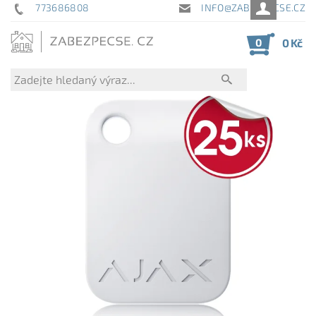
773686808
INFO@ZABEZPECSE.CZ
0
0 Kč