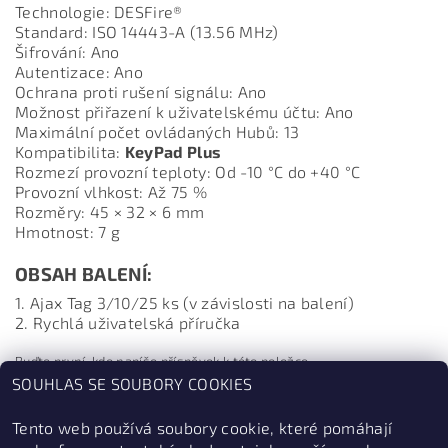
Technologie: DESFire®
Standard: ISO 14443-A (13.56 MHz)
Šifrování: Ano
Autentizace: Ano
Ochrana proti rušení signálu: Ano
Možnost přiřazení k uživatelskému účtu: Ano
Maximální počet ovládaných Hubů: 13
Kompatibilita:
KeyPad Plus
Rozmezí provozní teploty: Od -10 °C do +40 °C
Provozní vlhkost: Až 75 %
Rozměry: 45 × 32 × 6 mm
Hmotnost: 7 g
OBSAH BALENÍ:
1. Ajax Tag 3/10/25 ks (v závislosti na balení)
2. Rychlá uživatelská příručka
Buďte první, kdo napíše příspěvek k této položce.
SOUHLAS SE SOUBORY COOKIES
Přidat komentář
Tento web používá soubory cookie, které pomáhají