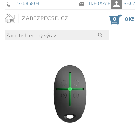
773686808
INFO@ZABEZPECSE.CZ
0
0 Kč