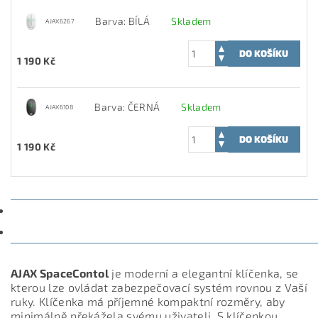
Barva: BÍLÁ
Skladem
AJAX6267
1 190 Kč
Barva: ČERNÁ
Skladem
AJAX6108
1 190 Kč
POPIS
DISKUZE
AJAX SpaceContol
je moderní a elegantní klíčenka, se
kterou lze ovládat zabezpečovací systém rovnou z Vaší
ruky. Klíčenka má příjemné kompaktní rozměry, aby
minimálně překážela svému uživateli. S klíčenkou