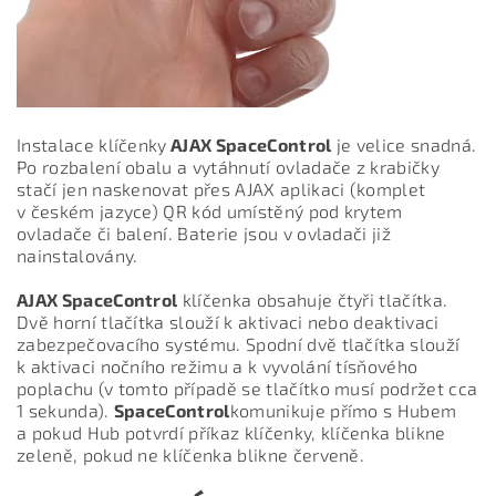
Instalace klíčenky
AJAX SpaceControl
je velice snadná.
Po rozbalení obalu a vytáhnutí ovladače z krabičky
stačí jen naskenovat přes AJAX aplikaci (komplet
v českém jazyce) QR kód umístěný pod krytem
ovladače či balení. Baterie jsou v ovladači již
nainstalovány.
AJAX SpaceControl
klíčenka obsahuje čtyři tlačítka.
Dvě horní tlačítka slouží k aktivaci nebo deaktivaci
zabezpečovacího systému. Spodní dvě tlačítka slouží
k aktivaci nočního režimu a k vyvolání tísňového
poplachu (v tomto případě se tlačítko musí podržet cca
1 sekunda).
SpaceControl
komunikuje přímo s Hubem
a pokud Hub potvrdí příkaz klíčenky, klíčenka blikne
zeleně, pokud ne klíčenka blikne červeně.