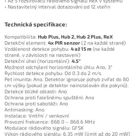
• Až 5 rozšiřovačů rádiového signálu ReX v systému
• Nastavitelný interval dotazování od 12 vteřin
Technická specifikace:
Kompatibilita:
Hub Plus, Hub 2, Hub 2 Plus, ReX
Detekční element:
4x PIR senzor
(2 na každé straně)
Vzdálenost detekce pohybu:
4 až 15 m
(na každé
straně, v závislosti na nastavení)
Detekční úhel (horizontální):
4.5°
Možnost odchýlení horizontálního úhlu: Ano, 3°
Rychlost detekce pohybu: Od 0.3 do 2 m/s
Pet imunita: Ano. Detektor ignoruje pohyb zvířat do 80
cm výšky (pokud je detektor nainstalován dle pokynů).
Detekce blízké oblasti: Ano
Ochrana proti falešnému spuštění: Ano
Ochrana proti sabotáži: Ano
Antimasking: Ano
Instalace: Vnitřní / venkovní
Provozní frekvence: 868.0 – 868.6 MHz
Modulace rádiového signálu: GFSK
Výkon rádiového signálu: 6.35 mW (limit až do 20 mW)