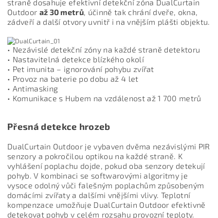
straně dosahuje efektivní detekční zóna DualCurtain
Outdoor
až 30 metrů
, účinně tak chrání dveře, okna,
zádveří a další otvory uvnitř i na vnějším plášti objektu.
• Nezávislé detekční zóny na každé straně detektoru
• Nastavitelná detekce blízkého okolí
• Pet imunita – ignorování pohybu zvířat
• Provoz na baterie po dobu až 4 let
• Antimasking
• Komunikace s Hubem na vzdálenost až 1 700 metrů
Přesná detekce hrozeb
DualCurtain Outdoor je vybaven dvěma nezávislými PIR
senzory a pokročilou optikou na každé straně. K
vyhlášení poplachu dojde, pokud oba senzory detekují
pohyb. V kombinaci se softwarovými algoritmy je
vysoce odolný vůči falešným poplachům způsobeným
domácími zvířaty a dalšími vnějšími vlivy. Teplotní
kompenzace umožňuje DualCurtain Outdoor efektivně
detekovat pohyb v celém rozsahu provozní teploty.