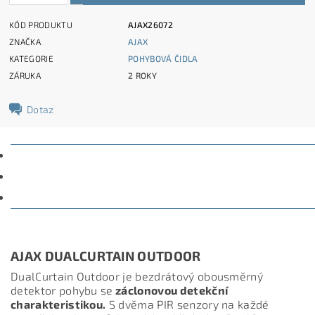
KÓD PRODUKTU
AJAX26072
ZNAČKA
AJAX
KATEGORIE
POHYBOVÁ ČIDLA
ZÁRUKA
2 ROKY
Dotaz
POPIS
PARAMETRY
DISKUZE
AJAX DUALCURTAIN OUTDOOR
DualCurtain Outdoor je bezdrátový obousměrný
detektor pohybu se
záclonovou detekční
charakteristikou.
S dvěma PIR senzory na každé