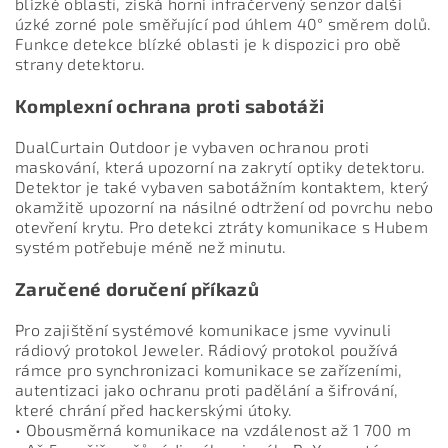
blízké oblasti, získá horní infračervený senzor další
úzké zorné pole směřující pod úhlem 40° směrem dolů.
Funkce detekce blízké oblasti je k dispozici pro obě
strany detektoru.
Komplexní ochrana proti sabotáži
DualCurtain Outdoor je vybaven ochranou proti
maskování, která upozorní na zakrytí optiky detektoru.
Detektor je také vybaven sabotážním kontaktem, který
okamžitě upozorní na násilné odtržení od povrchu nebo
otevření krytu. Pro detekci ztráty komunikace s Hubem
systém potřebuje méně než minutu.
Zaručené doručení příkazů
Pro zajištění systémové komunikace jsme vyvinuli
rádiový protokol Jeweler. Rádiový protokol používá
rámce pro synchronizaci komunikace se zařízeními,
autentizaci jako ochranu proti padělání a šifrování,
které chrání před hackerskými útoky.
• Obousměrná komunikace na vzdálenost až 1 700 m