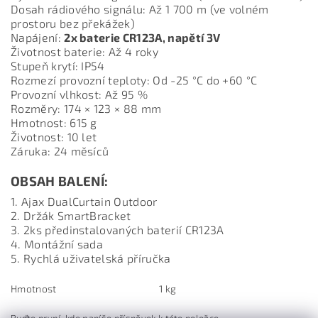
Dosah rádiového signálu: Až 1 700 m (ve volném
prostoru bez překážek)
Napájení:
2x baterie CR123A, napětí 3V
Životnost baterie: Až 4 roky
Stupeň krytí: IP54
Rozmezí provozní teploty: Od -25 °C do +60 °C
Provozní vlhkost: Až 95 %
Rozměry: 174 × 123 × 88 mm
Hmotnost: 615 g
Životnost: 10 let
Záruka: 24 měsíců
OBSAH BALENÍ:
1. Ajax DualCurtain Outdoor
2. Držák SmartBracket
3. 2ks předinstalovaných baterií CR123A
4. Montážní sada
5. Rychlá uživatelská příručka
Hmotnost
1 kg