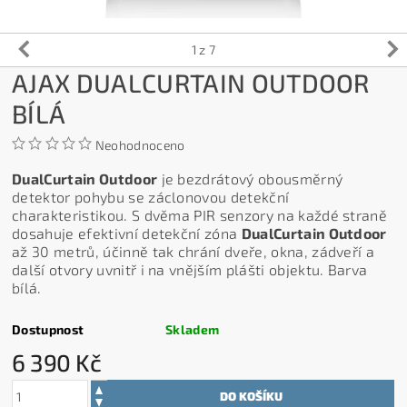
1
z 7
AJAX DUALCURTAIN OUTDOOR
BÍLÁ
Neohodnoceno
DualCurtain Outdoor
je bezdrátový obousměrný
detektor pohybu se záclonovou detekční
charakteristikou. S dvěma PIR senzory na každé straně
dosahuje efektivní detekční zóna
DualCurtain Outdoor
až 30 metrů, účinně tak chrání dveře, okna, zádveří a
další otvory uvnitř i na vnějším plášti objektu. Barva
bílá.
Dostupnost
Skladem
6 390 Kč